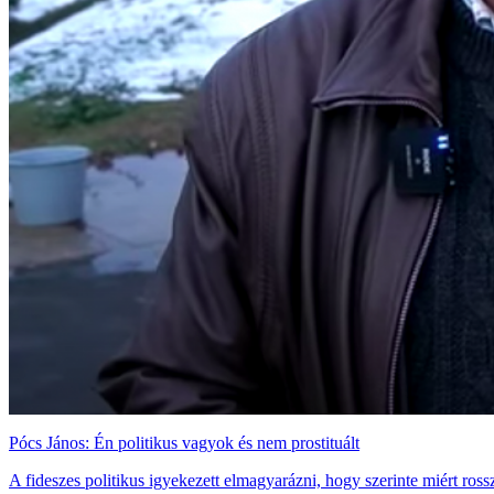
Pócs János: Én politikus vagyok és nem prostituált
A fideszes politikus igyekezett elmagyarázni, hogy szerinte miért ros