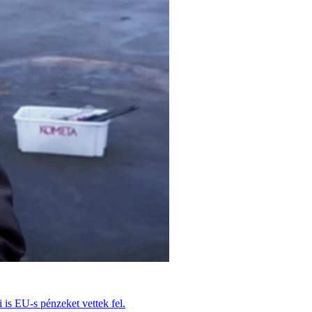
 is EU-s pénzeket vettek fel.