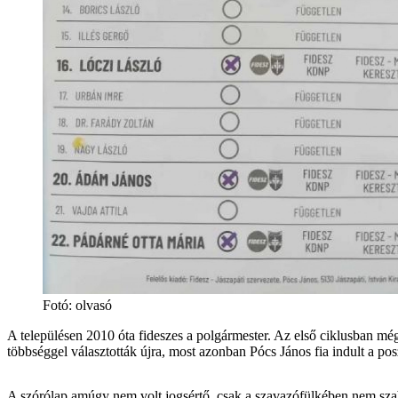
Fotó
:
olvasó
A településen 2010 óta fideszes a polgármester. Az első ciklusban m
többséggel választották újra, most azonban Pócs János fia indult a pos
A szórólap amúgy nem volt jogsértő, csak a szavazófülkében nem sza