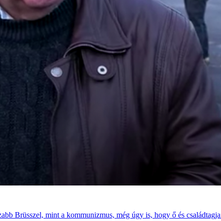
szabb Brüsszel, mint a kommunizmus, még úgy is, hogy ő és családtagjai