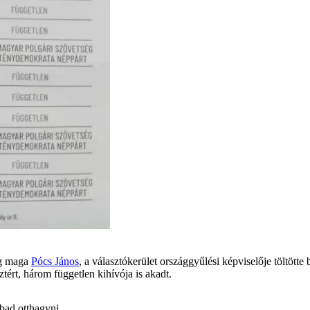
ég maga
Pócs János
, a választókerület országgyűlési képviselője töltöt
ztért, három független kihívója is akadt.
bad otthagyni.