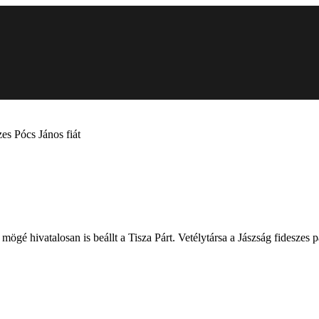
zes Pócs János fiát
mögé hivatalosan is beállt a Tisza Párt. Vetélytársa a Jászság fideszes p