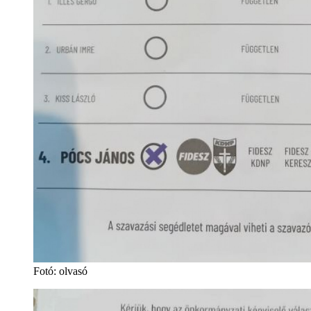
Fotó
:
olvasó