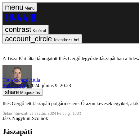
Menü
Kinézet
Jelentkezz be!
A Tisza Párt által támogatott Illés Gergő legyőzte Jászapátiban a fides
Tóth-Szenesi Attila
POLITIKA
2024. június 9. 20:23
Megosztás
Illés Gergő
lett Jászapáti polgármestere. Ő azon kevesek egyiket, akik 
Önkormányzati választás
2024
Feldolg.:
100%
Jász-Nagykun-Szolnok
Jászapáti