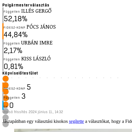
Polgármesterválasztás
ILLÉS GERGŐ
Független
52,18%
PÓCS JÁNOS
FIDESZ-KDNP
44,84%
URBÁN IMRE
Független
2,17%
KISS LÁSZLÓ
Független
0,81%
Képviselőtestület
5
FIDESZ-KDNP
3
Független
0
DK
Utolsó frissítés
2024 június 11., 14:32
Jászapátiban egy választási kisokos
segítette
a választókat, hogy a Fid