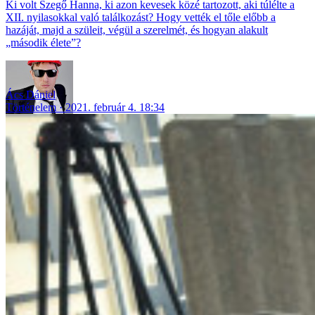
Ki volt Szegő Hanna, ki azon kevesek közé tartozott, aki túlélte a
XII. nyilasokkal való találkozást? Hogy vették el tőle előbb a
hazáját, majd a szüleit, végül a szerelmét, és hogyan alakult
„második élete”?
Ács Dániel
Történelem
2021. február 4. 18:34