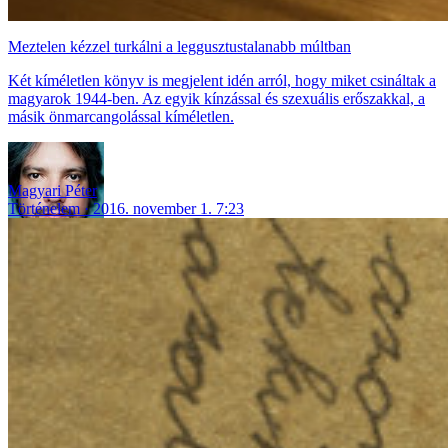
Meztelen kézzel turkálni a leggusztustalanabb múltban
Két kíméletlen könyv is megjelent idén arról, hogy miket csináltak a
magyarok 1944-ben. Az egyik kínzással és szexuális erőszakkal, a
másik önmarcangolással kíméletlen.
Magyari Péter
Történelem
2016. november 1. 7:23