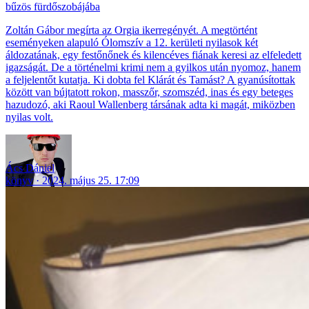
bűzös fürdőszobájába
Zoltán Gábor megírta az Orgia ikerregényét. A megtörtént
eseményeken alapuló Ólomszív a 12. kerületi nyilasok két
áldozatának, egy festőnőnek és kilencéves fiának keresi az elfeledett
igazságát. De a történelmi krimi nem a gyilkos után nyomoz, hanem
a feljelentőt kutatja. Ki dobta fel Klárát és Tamást? A gyanúsítottak
között van bújtatott rokon, masszőr, szomszéd, inas és egy beteges
hazudozó, aki Raoul Wallenberg társának adta ki magát, miközben
nyilas volt.
Ács Dániel
könyv
2024. május 25. 17:09