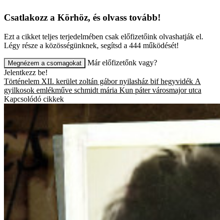
Csatlakozz a Körhöz, és olvass tovább!
Ezt a cikket teljes terjedelmében csak előfizetőink olvashatják el.
Légy része a közösségünknek, segítsd a 444 működését!
Már előfizetőnk vagy?
Megnézem a csomagokat
Jelentkezz be!
Történelem
XII. kerület
zoltán gábor
nyilasház
bif
hegyvidék
A
gyilkosok emlékműve
schmidt mária
Kun páter
városmajor utca
Kapcsolódó cikkek