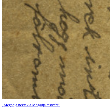
„Megadja nektek a Megadja testvér!”