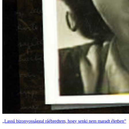
„Lassú bizonyossággal ráébredtem, hogy senki nem maradt életben”