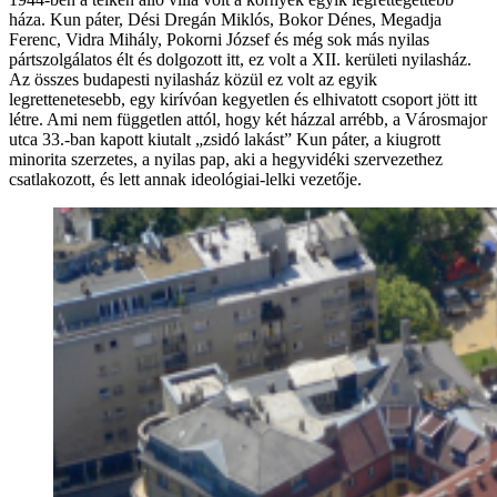
háza. Kun páter, Dési Dregán Miklós, Bokor Dénes, Megadja
Ferenc, Vidra Mihály, Pokorni József és még sok más nyilas
pártszolgálatos élt és dolgozott itt, ez volt a XII. kerületi nyilasház.
Az összes budapesti nyilasház közül ez volt az egyik
legrettenetesebb, egy kirívóan kegyetlen és elhivatott csoport jött itt
létre. Ami nem független attól, hogy két házzal arrébb, a Városmajor
utca 33.-ban kapott kiutalt „zsidó lakást” Kun páter, a kiugrott
minorita szerzetes, a nyilas pap, aki a hegyvidéki szervezethez
csatlakozott, és lett annak ideológiai-lelki vezetője.