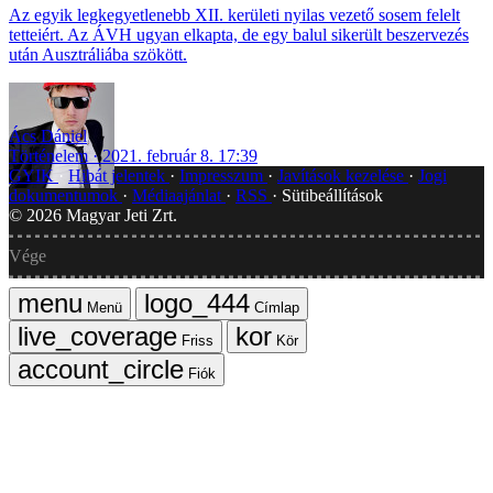
Az egyik legkegyetlenebb XII. kerületi nyilas vezető sosem felelt
tetteiért. Az ÁVH ugyan elkapta, de egy balul sikerült beszervezés
után Ausztráliába szökött.
Ács Dániel
Történelem
2021. február 8. 17:39
GYIK
Hibát jelentek
Impresszum
Javítások kezelése
Jogi
dokumentumok
Médiaajánlat
RSS
Sütibeállítások
©
2026
Magyar Jeti Zrt.
Vége
Menü
Címlap
Friss
Kör
Fiók