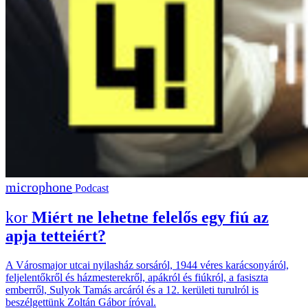
Podcast
Miért ne lehetne felelős egy fiú az
apja tetteiért?
A Városmajor utcai nyilasház sorsáról, 1944 véres karácsonyáról,
feljelentőkről és házmesterekről, apákról és fiúkról, a fasiszta
emberről, Sulyok Tamás arcáról és a 12. kerületi turulról is
beszélgettünk Zoltán Gábor íróval.