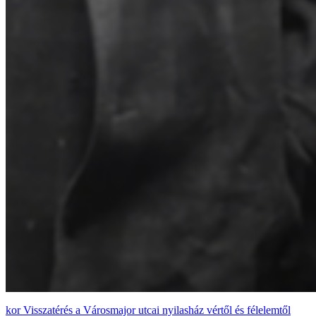
Visszatérés a Városmajor utcai nyilasház vértől és félelemtől