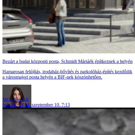
Bezárt a budai központi posta, Schmidt Máriáék építkeznek a helyén
Hamarosan felújítás, irodaház-bővítés és parkolóház-építés kezdődik
a városmajori posta helyén a BIF-nek köszönhetően.
Mészáros Juli
belföld
2024. szeptember 10. 7:13