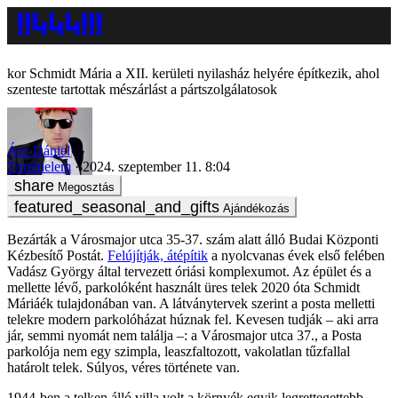
Schmidt Mária a XII. kerületi nyilasház helyére építkezik, ahol
szenteste tartottak mészárlást a pártszolgálatosok
Ács Dániel
Történelem
2024. szeptember 11. 8:04
Megosztás
Ajándékozás
Bezárták a Városmajor utca 35-37. szám alatt álló Budai Központi
Kézbesítő Postát.
Felújítják, átépítik
a nyolcvanas évek első felében
Vadász György által tervezett óriási komplexumot. Az épület és a
mellette lévő, parkolóként használt üres telek 2020 óta Schmidt
Máriáék tulajdonában van. A látványtervek szerint a posta melletti
telekre modern parkolóházat húznak fel. Kevesen tudják – aki arra
jár, semmi nyomát nem találja –: a Városmajor utca 37., a Posta
parkolója nem egy szimpla, leaszfaltozott, vakolatlan tűzfallal
határolt telek. Súlyos, véres története van.
1944-ben a telken álló villa volt a környék egyik legrettegettebb