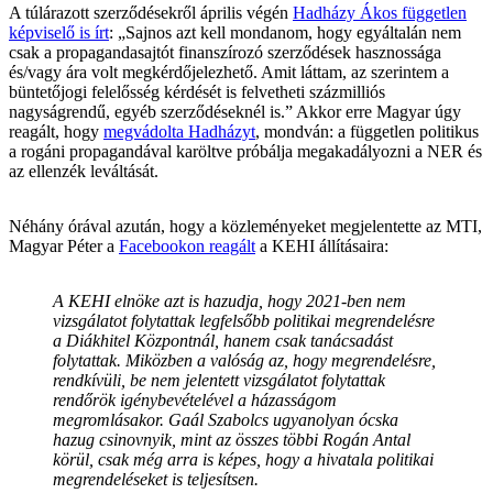
A túlárazott szerződésekről április végén
Hadházy Ákos független
képviselő is írt
: „Sajnos azt kell mondanom, hogy egyáltalán nem
csak a propagandasajtót finanszírozó szerződések hasznossága
és/vagy ára volt megkérdőjelezhető. Amit láttam, az szerintem a
büntetőjogi felelősség kérdését is felvetheti százmilliós
nagyságrendű, egyéb szerződéseknél is.” Akkor erre Magyar úgy
reagált, hogy
megvádolta Hadházyt
, mondván: a független politikus
a rogáni propagandával karöltve próbálja megakadályozni a NER és
az ellenzék leváltását.
Néhány órával azután, hogy a közleményeket megjelentette az MTI,
Magyar Péter a
Facebookon reagált
a KEHI állításaira:
A KEHI elnöke azt is hazudja, hogy 2021-ben nem
vizsgálatot folytattak legfelsőbb politikai megrendelésre
a Diákhitel Központnál, hanem csak tanácsadást
folytattak. Miközben a valóság az, hogy megrendelésre,
rendkívüli, be nem jelentett vizsgálatot folytattak
rendőrök igénybevételével a házasságom
megromlásakor. Gaál Szabolcs ugyanolyan ócska
hazug csinovnyik, mint az összes többi Rogán Antal
körül, csak még arra is képes, hogy a hivatala politikai
megrendeléseket is teljesítsen.