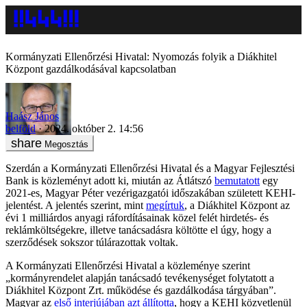
Kormányzati Ellenőrzési Hivatal: Nyomozás folyik a Diákhitel
Központ gazdálkodásával kapcsolatban
Haász János
belföld
2024. október 2. 14:56
Megosztás
Szerdán a Kormányzati Ellenőrzési Hivatal és a Magyar Fejlesztési
Bank is közleményt adott ki, miután az Átlátszó
bemutatott
egy
2021-es, Magyar Péter vezérigazgatói időszakában született KEHI-
jelentést. A jelentés szerint, mint
megírtuk
, a Diákhitel Központ az
évi 1 milliárdos anyagi ráfordításainak közel felét hirdetés- és
reklámköltségekre, illetve tanácsadásra költötte el úgy, hogy a
szerződések sokszor túlárazottak voltak.
A Kormányzati Ellenőrzési Hivatal a közleménye szerint
„kormányrendelet alapján tanácsadó tevékenységet folytatott a
Diákhitel Központ Zrt. működése és gazdálkodása tárgyában”.
Magyar az
első interjújában azt állította
, hogy a KEHI közvetlenül