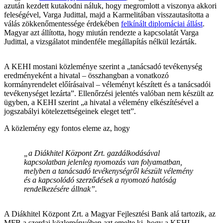
azután kezdett kutakodni náluk, hogy megromlott a viszonya akkori
feleségével, Varga Judittal, majd a Karmelitában visszautasította a
válás zökkenőmentessége érdekében
felkínált diplomáciai állást
.
Magyar azt állította, hogy miután rendezte a kapcsolatát Varga
Judittal, a vizsgálatot mindenféle megállapítás nélkül lezárták.
A KEHI mostani közleménye szerint a „tanácsadó tevékenység
eredményeként a hivatal – összhangban a vonatkozó
kormányrendelet előírásaival – véleményt készített és a tanácsadói
tevékenységet lezárta”. Ellenőrzési jelentés valóban nem készült az
ügyben, a KEHI szerint „a hivatal a vélemény elkészítésével a
jogszabályi kötelezettségeinek eleget tett”.
A közlemény egy fontos eleme az, hogy
„a Diákhitel Központ Zrt. gazdálkodásával
kapcsolatban jelenleg nyomozás van folyamatban,
melyben a tanácsadó tevékenységről készült vélemény
és a kapcsolódó szerződések a nyomozó hatóság
rendelkezésére állnak”.
A Diákhitel Központ Zrt. a Magyar Fejlesztési Bank alá tartozik, az
MFB a szerdai közleményében azt emelte ki, hogy a KEHI