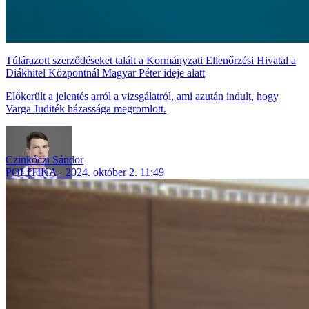
Túlárazott szerződéseket talált a Kormányzati Ellenőrzési Hivatal a
Diákhitel Központnál Magyar Péter ideje alatt
Előkerült a jelentés arról a vizsgálatról, ami azután indult, hogy
Varga Juditék házassága megromlott.
Czinkóczi Sándor
POLITIKA
2024. október 2. 11:49