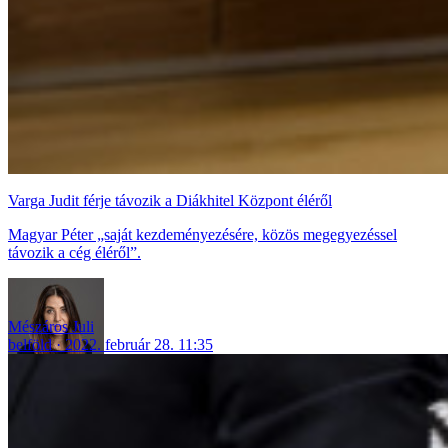
Varga Judit férje távozik a Diákhitel Központ éléről
Magyar Péter „saját kezdeményezésére, közös megegyezéssel
távozik a cég éléről”.
Mészáros Juli
belföld
2022. február 28. 11:35