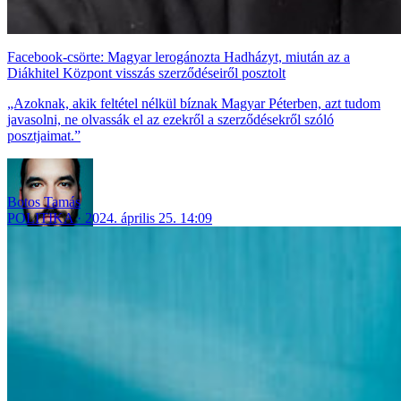
Facebook-csörte: Magyar lerogánozta Hadházyt, miután az a
Diákhitel Központ visszás szerződéseiről posztolt
„Azoknak, akik feltétel nélkül bíznak Magyar Péterben, azt tudom
javasolni, ne olvassák el az ezekről a szerződésekről szóló
posztjaimat.”
Botos Tamás
POLITIKA
2024. április 25. 14:09