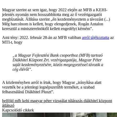
Magyar szerint az sem igaz, hogy 2022 elején az MFB a KEHI-
jelentés nyomán nem hosszabbította meg az ő vezérigazgatói
megbízatását. Állítása szerint „én kezdeményeztem a távozást (...)
Még harcolnom is kellett, hogy elengedjenek, Rogán Antalon
keresztül a miniszterelnöktől kellett engedélyt kérném”.
Ami tény: 2022. február 28-án az MFB valóban
arról tájékoztatta
az
MTI-t, hogy
„a Magyar Fejlesztési Bank csoporthoz (MFB) tartozó
Diákhitel Központ Zrt. vezérigazgatója, Magyar Péter
saját kezdeményezésére, közös megegyezéssel távozik a
cég éléről”.
A közleményben arról is írtak, hogy Magyar „irányítása alatt
vezették be a jelenlegi legnépszerűbb terméket, a szabad
felhasználású Diákhitel Pluszt”.
belföld
mfb
kehi
magyar péter
vizsgálat
túlárazás
diákhitel központ
átlátszó
Kapcsolódó cikkek