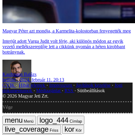
Magyar Péter azt mondja, a Karmelita-kolostorban fenyegették meg
Interjút adott Varga Judit volt férje, aki különös módon az egyik
vezető mellékszereplője lett a cikkünk nyomán a héten kirobbant
botránynak.
Kaufmann Balázs
belföld
2024. február 11. 20:13
GYIK
Hibát jelentek
Impresszum
Javítások kezelése
Jogi
dokumentumok
Médiaajánlat
RSS
Sütibeállítások
©
2026
Magyar Jeti Zrt.
Vége
Menü
Címlap
Friss
Kör