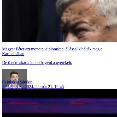
Magyar Péter azt mondta, diplomáciai állással kínálták meg a
Karmelitában
De ő nem akarta itthon hagyni a gyerekeit.
Czinkóczi Sándor
POLITIKA
2024. február 21. 19:46