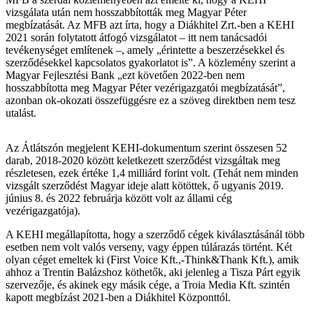
vizsgálata után nem hosszabbították meg Magyar Péter
megbízatását. Az MFB azt írta, hogy a Diákhitel Zrt.-ben a KEHI
2021 során folytatott átfogó vizsgálatot – itt nem tanácsadói
tevékenységet említenek –, amely „érintette a beszerzésekkel és
szerződésekkel kapcsolatos gyakorlatot is”. A közlemény szerint a
Magyar Fejlesztési Bank „ezt követően 2022-ben nem
hosszabbította meg Magyar Péter vezérigazgatói megbízatását”,
azonban ok-okozati összefüggésre ez a szöveg direktben nem tesz
utalást.
Az Átlátszón megjelent KEHI-dokumentum szerint összesen 52
darab, 2018-2020 között keletkezett szerződést vizsgáltak meg
részletesen, ezek értéke 1,4 milliárd forint volt. (Tehát nem minden
vizsgált szerződést Magyar ideje alatt kötöttek, ő ugyanis 2019.
június 8. és 2022 februárja között volt az állami cég
vezérigazgatója).
A KEHI megállapította, hogy a szerződő cégek kiválasztásánál több
esetben nem volt valós verseny, vagy éppen túlárazás történt. Két
olyan céget emeltek ki (First Voice Kft.,-Think&Thank Kft.), amik
ahhoz a Trentin Balázshoz köthetők, aki jelenleg a Tisza Párt egyik
szervezője, és akinek egy másik cége, a Troia Media Kft. szintén
kapott megbízást 2021-ben a Diákhitel Központtól.