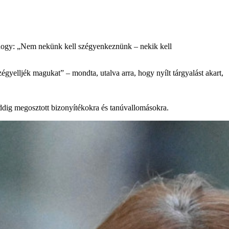
k, hogy: „Nem nekünk kell szégyenkeznünk – nekik kell
yelljék magukat” – mondta, utalva arra, hogy nyílt tárgyalást akart,
 eddig megosztott bizonyítékokra és tanúvallomásokra.