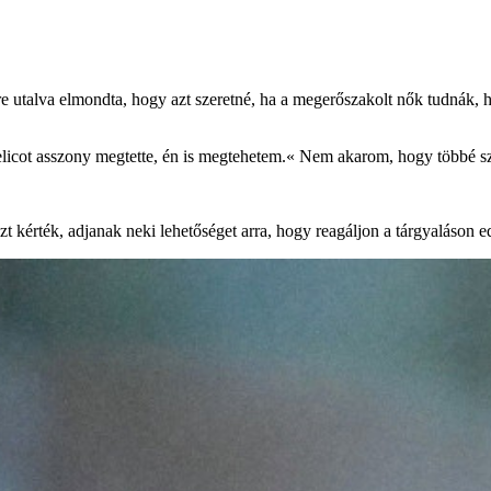
őkre utalva elmondta, hogy azt szeretné, ha a megerőszakolt nők tudná
icot asszony megtette, én is megtehetem.« Nem akarom, hogy többé szég
azt kérték, adjanak neki lehetőséget arra, hogy reagáljon a tárgyaláson