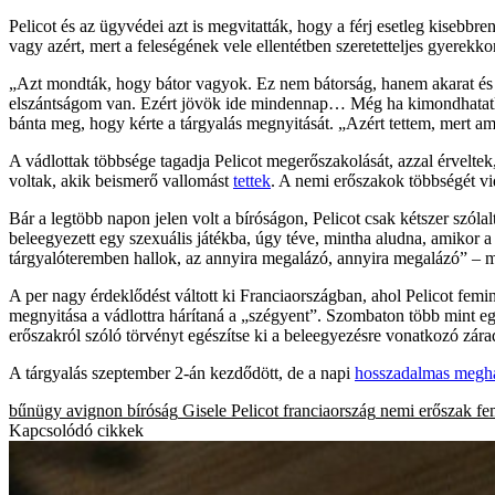
Pelicot és az ügyvédei azt is megvitatták, hogy a férj esetleg kisebbr
vagy azért, mert a feleségének vele ellentétben szeretetteljes gyerekkor
„Azt mondták, hogy bátor vagyok. Ez nem bátorság, hanem akarat és e
elszántságom van. Ezért jövök ide mindennap… Még ha kimondhatatlan 
bánta meg, hogy kérte a tárgyalás megnyitását. „Azért tettem, mert a
A vádlottak többsége tagadja Pelicot megerőszakolását, azzal érvelte
voltak, akik beismerő vallomást
tettek
. A nemi erőszakok többségét vid
Bár a legtöbb napon jelen volt a bíróságon, Pelicot csak kétszer szól
beleegyezett egy szexuális játékba, úgy téve, mintha aludna, amikor a f
tárgyalóteremben hallok, az annyira megalázó, annyira megalázó” – 
A per nagy érdeklődést váltott ki Franciaországban, ahol Pelicot femini
megnyitása a vádlottra hárítaná a „szégyent”. Szombaton több mint egy 
erőszakról szóló törvényt egészítse ki a beleegyezésre vonatkozó zára
A tárgyalás szeptember 2-án kezdődött, de a napi
hosszadalmas megha
bűnügy
avignon
bíróság
Gisele Pelicot
franciaország
nemi erőszak
fe
Kapcsolódó cikkek