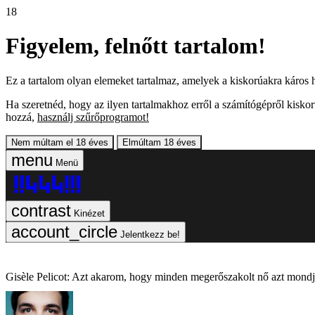
18
Figyelem, felnőtt tartalom!
Ez a tartalom olyan elemeket tartalmaz, amelyek a kiskorúakra káros h
Ha szeretnéd, hogy az ilyen tartalmakhoz erről a számítógépről kiskor
hozzá,
használj szűrőprogramot!
Nem múltam el 18 éves
Elmúltam 18 éves
Menü
Kinézet
Jelentkezz be!
Gisèle Pelicot: Azt akarom, hogy minden megerőszakolt nő azt mondja