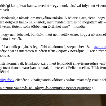
endűségi komplexusban szenvedett-e egy munkatársával folytatott viszonya
a volt.
lszántság a társadalom megváltoztatására. A bátorság azt jelenti, hog
dolgokat hallok is, kitartok, mert minden férfi és nő mögöttem áll” – 
mi velem történt, soha többé nem történhet meg” – mondta.
k, hogy nem lehetnek bűnösök, mert nem vették észre, hogy a nő eszmél
eóra is vették.
alt fel a tanúk padján. A legutóbbi alkalommal, szeptember 18-án
azt mon
érje által az interneten felbérelt férfiak eljöttek hozzájuk. „Ezek a fér
mondta.
sta ikonná vált, leginkább azért, mert lemondott a névtelenséghez való jog
tucat francia városban tartottak tüntetéseket Pelicot mellett. Több femi
dékkal.
llgatások
ellenére a kihallgatandó vádlottak száma miatt még csak a fel
minizmus
vallomás
18+
tárgyalás
dominique pelicot
gaslighting