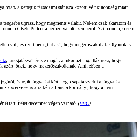
 miatt, a kettejük társadalmi státusza közötti vélt különbség miatt,
y a tengerbe ugrasz, hogy megments valakit. Nekem csak akaratom és
mondta Gisèle Pelicot a perben vállalt szerepéről. Azt mondta, sosem
etlen volt, és ezért nem „tudták”, hogy megerőszakolják. Olyanok is
dta
, „megalázva” érezte magát, amikor azt sugallták neki, hogy
fiak azért jöttek, hogy megerőszakoljanak. Amit ebben a
áról, és nyílt tárgyalást kért. Jogi csapata szerint a tárgyalás
nista szervezet is arra kéri a francia kormányt, hogy a nemi
énél tart. Ítélet december végén várható.
(
BBC
)