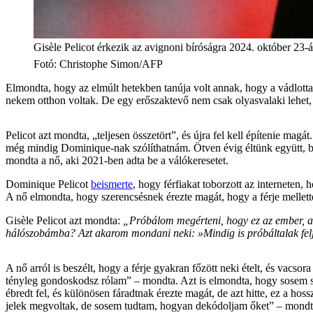
Gisèle Pelicot érkezik az avignoni bíróságra 2024. október 23-á
Fotó
:
Christophe Simon/AFP
Elmondta, hogy az elmúlt hetekben tanúja volt annak, hogy a vádlottak
nekem otthon voltak. De egy erőszaktevő nem csak olyasvalaki lehet, a
Pelicot azt mondta, „teljesen összetört”, és újra fel kell építenie m
még mindig Dominique-nak szólíthatnám. Ötven évig éltünk együtt, bol
mondta a nő, aki 2021-ben adta be a válókeresetet.
Dominique Pelicot
beismerte
, hogy férfiakat toborzott az interneten,
A nő elmondta, hogy szerencsésnek érezte magát, hogy a férje mellett
Gisèle Pelicot azt mondta:
„Próbálom megérteni, hogy ez az ember, ak
hálószobámba? Azt akarom mondani neki: »Mindig is próbáltalak feljebb
A nő arról is beszélt, hogy a férje gyakran főzött neki ételt, és vacso
tényleg gondoskodsz rólam” – mondta. Azt is elmondta, hogy sosem széd
ébredt fel, és különösen fáradtnak érezte magát, de azt hitte, ez a h
jelek megvoltak, de sosem tudtam, hogyan dekódoljam őket” – mondt