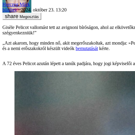
Herczeg Márk
bűnügy
2024. október 23. 13:20
Megosztás
Gisèle Pelicot vallomást tett az avignoni bíróságon, ahol az elkövet
szégyenkezniük!”
„Azt akarom, hogy minden nő, akit megerőszakoltak, azt mondja: »Pel
és a nemi erőszakokról készült videók
bemutatását
kérte.
A 72 éves Pelicot azután lépett a tanúk padjára, hogy jogi képviselői 