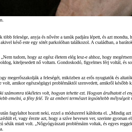
n.
 több felesége, anyja és nővére a tanúk padjára lépett, és azt mondta,
kivel késő este egy sötét parkolóban találkozol. A családban, a baráto
agát. „Nem tudom, hogy az egész életem elég lesz-e ahhoz, hogy megértsem
dog, kiteljesedett nő voltam. Gondoskodó, figyelmes férj voltál, és s
 hogy megerőszakolják a feleségét, miközben az erős nyugtatók és altatók
e volt, amikor egészségügyi problémáktól szenvedett, amikről később kid
i számomra tökéletes volt, hogyan tehette ezt. Hogyan árulhatott el 
 emelni, a fény felé. Te az emberi természet legsötétebb mélységeit vá
ra után fagylaltot hozott neki, ezzel a módszerrel kábította el. „Mindig
ült el, vagy érezte azt, hogy a szíve hevesen ver, szerinte gyorsan el 
osszú séták miatt volt. „Nőgyógyászati problémáim voltak, és egyes regg
a.