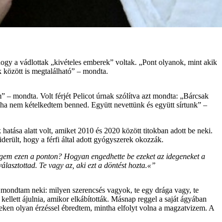
 hogy a vádlottak „kivételes emberek” voltak. „Pont olyanok, mint akik
k között is megtalálható” – mondta.
” – mondta. Volt férjét Pelicot úrnak szólítva azt mondta: „Bárcsak
oha nem kételkedtem benned. Együtt nevettünk és együtt sírtunk” –
 hatása alatt volt, amiket 2010 és 2020 között titokban adott be neki.
erült, hogy a férfi által adott gyógyszerek okozzák.
engem ezen a ponton? Hogyan engedhette be ezeket az idegeneket a
lasztottad. Te vagy az, aki ezt a döntést hozta.«”
 azt mondtam neki: milyen szerencsés vagyok, te egy drága vagy, te
kellett ájulnia, amikor elkábították. Másnap reggel a saját ágyában
eleken olyan érzéssel ébredtem, mintha elfolyt volna a magzatvizem. A