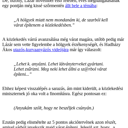
De, bizony, Lázár november első felében, éves meghallgatásának
egy pontján még kissé szőrmentén
állt bele a témába
:
„A hölgyek miatt nem mondanám ki, de szarból kell
várat építenem a közlekedésben.”
A közlekedés várrá avanzsálása még várat magára, utóbb pedig már
Lázár sem vette figyelembe a hölgyek érzékenységét, és Hadházy
Ákos
utazós-kurvaanyázós videójára
már így válaszolt:
„Lehet k. anyázni. Lehet látványterveket gyártani.
Lehet zsűrizni. Meg neki lehet állni a sz@rbol várat
építeni...”
Ehhez képest visszalépés a sarazás, ám mint kiderült, a közlekedési
miniszternek jó oka volt a finomításra. Egész pontosan ez:
(Anyukám szólt, hogy ne beszéljek csúnyán.)
Ezután pedig elismételte az 5 pontos akciótervének azon részét,
amivel sárból igyekszik majd várat építeni. Jelesül azt, hogy „a