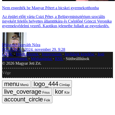
Nem engedték be Magyar Pétert a bicskei gyermekotthonba
Az épület előtt várta Csizi Péter, a Belügyminisztérium szociális
ügyekért felelős helyettes államtitkára és Cséplőné Gönczi Veronika
gyermekvédelmi vezető. Kaotikus jelenetbe fulladt az egyezkedés.
Diószegi-Horváth Nóra
POLITIKA
2024. november 29. 9:28
GYIK
Hibát jelentek
Impresszum
Javítások kezelése
Jogi
dokumentumok
Médiaajánlat
RSS
Sütibeállítások
©
2026
Magyar Jeti Zrt.
Vége
Menü
Címlap
Friss
Kör
Fiók