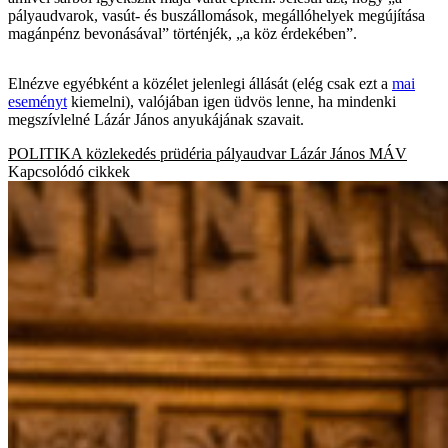
pályaudvarok, vasút- és buszállomások, megállóhelyek megújítása
magánpénz bevonásával” történjék, „a köz érdekében”.
Elnézve egyébként a közélet jelenlegi állását (elég csak ezt a
mai
eseményt
kiemelni), valójában igen üdvös lenne, ha mindenki
megszívlelné Lázár János anyukájának szavait.
POLITIKA
közlekedés
prüdéria
pályaudvar
Lázár János
MÁV
Kapcsolódó cikkek