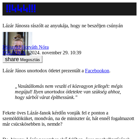
Lázár Jánosra rászólt az anyukája, hogy ne beszéljen csúnyán
Diószegi-Horváth Nóra
POLITIKA
2024. november 29. 10:39
Megosztás
Lázár János unortodox ötletet prezentált a
Facebookon
.
„Vasútállomás nem veszíti el közvagyon jellegét: mégis
megújul! Ilyen unortodox ötletekre van szükség ahhoz,
hogy sárból várat építhessünk.”
Fekete öves Lázár-fanok kérdőn vonják fel e ponton a
szemöldöküket, mondván, na de miniszter úr, hát ennél fogalmazott
már csücskösebben is, nemde?