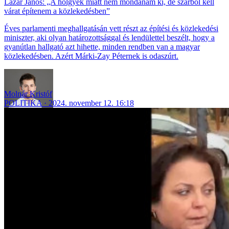
Lázár János: „A hölgyek miatt nem mondanám ki, de szarból kell
várat építenem a közlekedésben”
Éves parlamenti meghallgatásán vett részt az építési és közlekedési
miniszter, aki olyan határozottsággal és lendülettel beszélt, hogy a
gyanútlan hallgató azt hihette, minden rendben van a magyar
közlekedésben. Azért Márki-Zay Péternek is odaszúrt.
Molnár Kristóf
POLITIKA
2024. november 12. 16:18