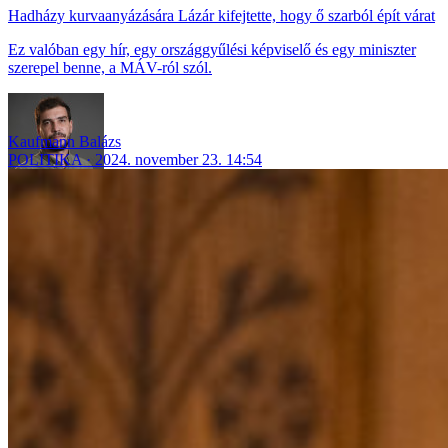
Hadházy kurvaanyázására Lázár kifejtette, hogy ő szarból épít várat
Ez valóban egy hír, egy országgyűlési képviselő és egy miniszter
szerepel benne, a MÁV-ról szól.
Kaufmann Balázs
POLITIKA
2024. november 23. 14:54