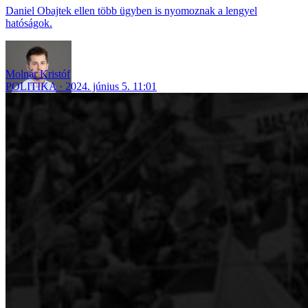
Daniel Obajtek ellen több ügyben is nyomoznak a lengyel
hatóságok.
Molnár Kristóf
POLITIKA
2024. június 5. 11:01