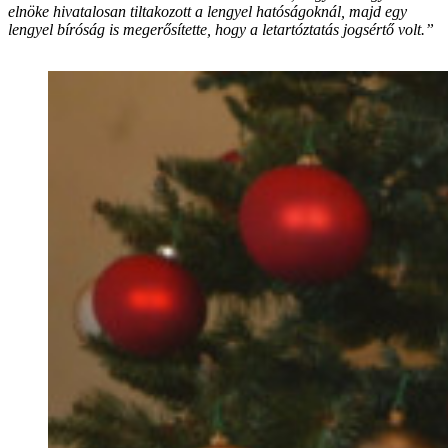
elnöke hivatalosan tiltakozott a lengyel hatóságoknál, majd egy
lengyel bíróság is megerősítette, hogy a letartóztatás jogsértő volt.”