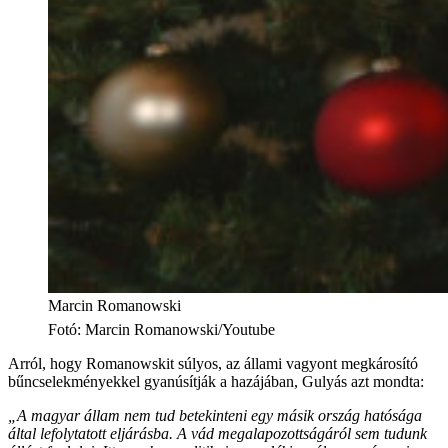
Marcin Romanowski
Fotó
:
Marcin Romanowski/Youtube
Arról, hogy Romanowskit súlyos, az állami vagyont megkárosító
bűncselekményekkel gyanúsítják a hazájában, Gulyás azt mondta:
„A magyar állam nem tud betekinteni egy másik ország hatósága
által lefolytatott eljárásba. A vád megalapozottságáról sem tudunk