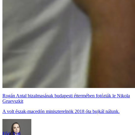
Rogán Antal bizalmasának budapesti éttermében fotózták le Nikola
Gruevszkit
A volt észak-macedón miniszterelnök 2018 óta bujkál nálunk.
Fődi Kitti