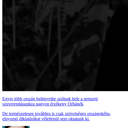
Egyre több ország belügyeibe szólnak bele a nemzeti
szuverenitásunkra nagyon érzékeny Orbánék
De természetesen továbbra is csak szövetséges országokéba,
elnyomó diktatúrákat véletlenül sem oktatunk ki.