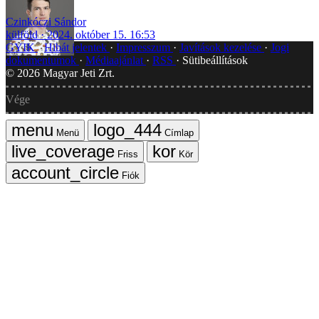
Czinkóczi Sándor
külföld
2024. október 15. 16:53
GYIK
Hibát jelentek
Impresszum
Javítások kezelése
Jogi
dokumentumok
Médiaajánlat
RSS
Sütibeállítások
©
2026
Magyar Jeti Zrt.
Vége
Menü
Címlap
Friss
Kör
Fiók