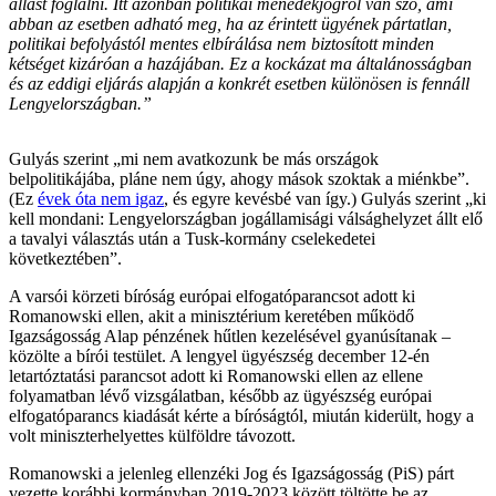
állást foglalni. Itt azonban politikai menedékjogról van szó, ami
abban az esetben adható meg, ha az érintett ügyének pártatlan,
politikai befolyástól mentes elbírálása nem biztosított minden
kétséget kizáróan a hazájában. Ez a kockázat ma általánosságban
és az eddigi eljárás alapján a konkrét esetben különösen is fennáll
Lengyelországban.”
Gulyás szerint „mi nem avatkozunk be más országok
belpolitikájába, pláne nem úgy, ahogy mások szoktak a miénkbe”.
(Ez
évek óta nem igaz
, és egyre kevésbé van így.) Gulyás szerint „ki
kell mondani: Lengyelországban jogállamisági válsághelyzet állt elő
a tavalyi választás után a Tusk-kormány cselekedetei
következtében”.
A varsói körzeti bíróság európai elfogatóparancsot adott ki
Romanowski ellen, akit a minisztérium keretében működő
Igazságosság Alap pénzének hűtlen kezelésével gyanúsítanak –
közölte a bírói testület. A lengyel ügyészség december 12-én
letartóztatási parancsot adott ki Romanowski ellen az ellene
folyamatban lévő vizsgálatban, később az ügyészség európai
elfogatóparancs kiadását kérte a bíróságtól, miután kiderült, hogy a
volt miniszterhelyettes külföldre távozott.
Romanowski a jelenleg ellenzéki Jog és Igazságosság (PiS) párt
vezette korábbi kormányban 2019-2023 között töltötte be az