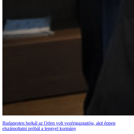
Budapesten bujkál az Orlen volt vezérigazgatója, akit éppen
elszámoltatni próbál a lengyel kormány