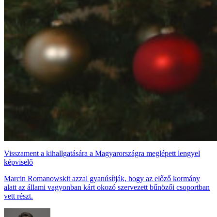
Visszament a kihallgatására a Magyarországra meglépett lengyel
képviselő
Marcin Romanowskit azzal gyanúsítják, hogy az előző kormány
alatt az állami vagyonban kárt okozó szervezett bűnözői csoportban
vett részt.