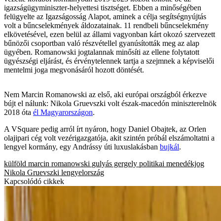
igazságügyminiszter-helyettesi tisztséget. Ebben a minőségében
felügyelte az Igazságosság Alapot, aminek a célja segítségnyújtás
volt a bűncselekmények áldozatainak. 11 rendbeli bűncselekmény
elkövetésével, ezen belül az állami vagyonban kárt okozó szervezett
bűnözői csoportban való részvétellel gyanúsították meg az alap
ügyében. Romanowski jogtalannak minősíti az ellene folytatott
ügyészségi eljárást, és érvénytelennek tartja a szejmnek a képviselői
mentelmi joga megvonásáról hozott döntését.
Nem Marcin Romanowski az első, aki európai országból érkezve
bújt el nálunk: Nikola Gruevszki volt észak-macedón miniszterelnök
2018 óta
él Magyarországon
.
A VSquare pedig arról írt nyáron, hogy Daniel Obajtek, az Orlen
olajipari cég volt vezérigazgatója, akit szintén próbál elszámoltatni a
lengyel kormány, egy Andrássy úti luxuslakásban
bujkál
.
külföld
marcin romanowski
gulyás gergely
politikai menedékjog
Nikola Gruevszki
lengyelország
Kapcsolódó cikkek