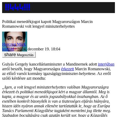
Politikai menedékjogot kapott Magyarországon Marcin
Romanowski volt lengyel miniszterhelyettes
Herczeg Márk
külföld
2024. december 19. 18:04
Megosztás
Gulyás Gergely kancelláriaminiszter a Mandinernek adott
interjúban
arról beszélt, hogy Magyarországra
érkezett
Marcin Romanowski,
az előző varsói kormány igazságügyiminiszter-helyettese. Az erről
szóló kérdésre azt mondta:
„Igen, a volt lengyel miniszterhelyettes valóban Magyarországra
érkezett és politikai menedékjogot kért a magyar államtól. Meg is
kapta, a magyar és az uniós jogszabályokkal összhangban. Az ő
esetében konkrét bizonyíték is van a tisztességes eljárás hiányára,
hiszen idén nyáron annak ellenére tartóztatták le, hogy az Európa
Tanács Parlamenti Közgyűlése tagjaként mentelmi jog illette meg.
Szabadon bocsátására csak azután került sor, hogy a Közgyűlés