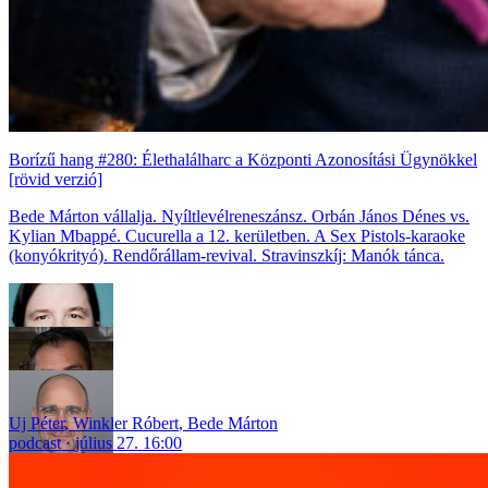
Borízű hang #280: Élethalálharc a Központi Azonosítási Ügynökkel
[rövid verzió]
Bede Márton vállalja. Nyíltlevélreneszánsz. Orbán János Dénes vs.
Kylian Mbappé. Cucurella a 12. kerületben. A Sex Pistols-karaoke
(konyókrityó). Rendőrállam-revival. Stravinszkíj: Manók tánca.
Uj Péter
,
Winkler Róbert
,
Bede Márton
podcast
július 27. 16:00