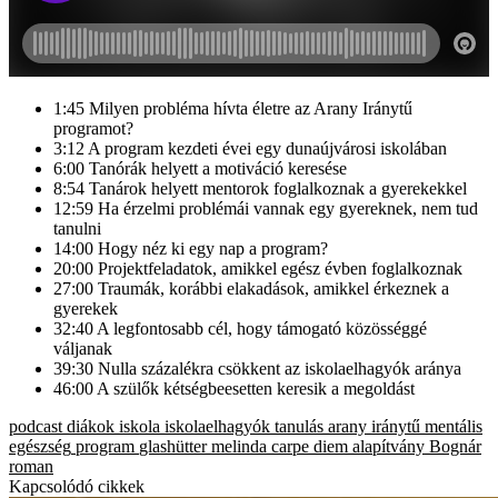
1:45 Milyen probléma hívta életre az Arany Iránytű
programot?
3:12 A program kezdeti évei egy dunaújvárosi iskolában
6:00 Tanórák helyett a motiváció keresése
8:54 Tanárok helyett mentorok foglalkoznak a gyerekekkel
12:59 Ha érzelmi problémái vannak egy gyereknek, nem tud
tanulni
14:00 Hogy néz ki egy nap a program?
20:00 Projektfeladatok, amikkel egész évben foglalkoznak
27:00 Traumák, korábbi elakadások, amikkel érkeznek a
gyerekek
32:40 A legfontosabb cél, hogy támogató közösséggé
váljanak
39:30 Nulla százalékra csökkent az iskolaelhagyók aránya
46:00 A szülők kétségbeesetten keresik a megoldást
podcast
diákok
iskola
iskolaelhagyók
tanulás
arany iránytű
mentális
egészség
program
glashütter melinda
carpe diem alapítvány
Bognár
roman
Kapcsolódó cikkek