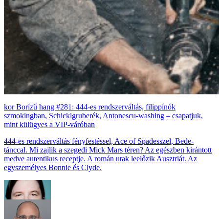
Borízű hang #281: 444-es rendszerváltás, filippínók
szmokingban, Schicklgruberék, Antonescu-washing – csapatjuk,
mint külügyes a VIP-váróban
444-es rendszerváltás fényfestéssel, Ace of Spadesszel, Bede-
tánccal. Mi zajlik a szegedi Mick Mars téren? Az egészben kirántott
medve autentikus receptje. A román utak leelőzik Ausztriát. Az
egyszemélyes Bonnie és Clyde.