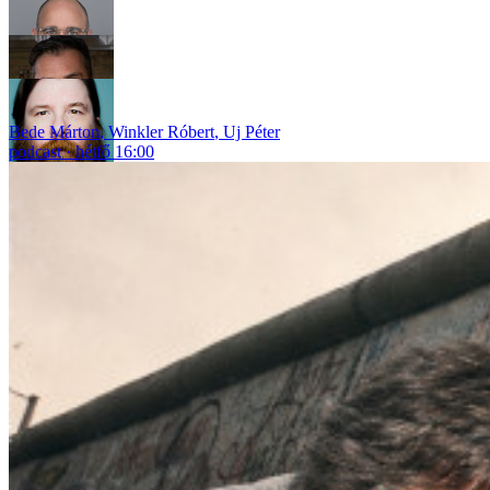
Bede Márton
,
Winkler Róbert
,
Uj Péter
podcast
hétfő 16:00