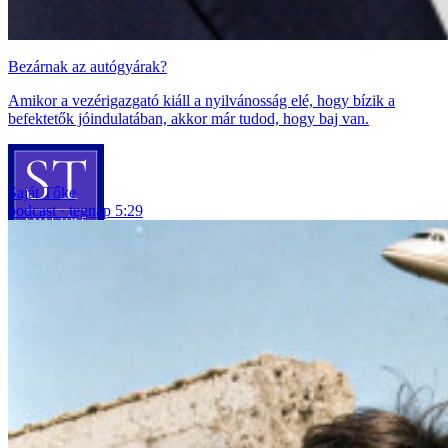
Bezárnak az autógyárak?
Amikor a vezérigazgató kiáll a nyilvánosság elé, hogy bízik a
befektetők jóindulatában, akkor már tudod, hogy baj van.
Saját Tőke
podcast
tegnap 5:29