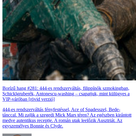
Borízű hang #281: 444-es rendszerváltás, filippínók szmokingban,
Schicklgruberék, Antonescu-washing – csapatjuk, mint külügyes a
VIP-váróban [rövid verzió]
444-es rendszerváltás fényfestéssel, Ace of Spadesszel, Bede-
tánccal. Mi zajlik a szegedi Mick Mars téren? Az egészben kirántott
medve autentikus receptje. A román utak leelőzik Ausztriát. Az
egyszemélyes Bonnie és Clyde.