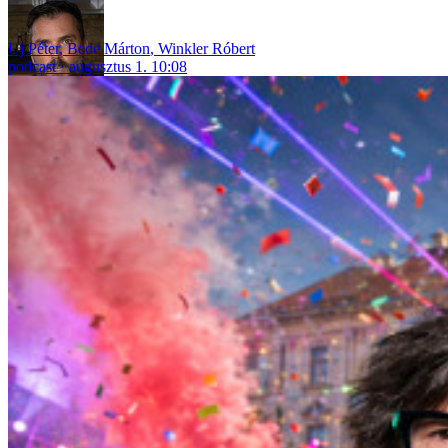
Uj Péter
,
Bede Márton
,
Winkler Róbert
podcast
augusztus 1. 10:08