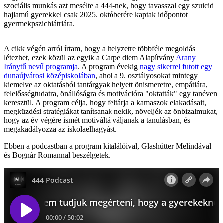
szociális munkás azt mesélte a 444-nek, hogy tavasszal egy szuicid
hajlamú gyerekkel csak 2025. októberére kaptak időpontot
gyermekpszichiátriára.
A cikk végén arról írtam, hogy a helyzetre többféle megoldás
létezhet, ezek közül az egyik a Carpe diem Alapítvány
Arany
Iránytű nevű programja
. A program évekig
nagy sikerrel futott egy
dunaújvárosi középiskolában
, ahol a 9. osztályosokat mintegy
kiemelve az oktatásból tantárgyak helyett önismeretre, empátiára,
felelősségtudatra, önállóságra és motivációra "oktatták" egy tanéven
keresztül. A program célja, hogy feltárja a kamaszok elakadásait,
megküzdési stratégiákat tanítsanak nekik, növeljék az önbizalmukat,
hogy az év végére ismét motiváltá váljanak a tanulásban, és
megakadályozza az iskolaelhagyást.
Ebben a podcastban a program kitalálóival, Glashütter Melindával
és Bognár Romannal beszélgetek.