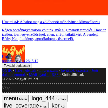
Umami #4: A babot meg a zöldborsót már elvitte a klímaváltozás
Régen borsónagyhatalom voltunk, már alig maradt termelés. Harc az
ízetlen, ipari egyenzöldségek ellen, a régi tájfajtákért. A vendég:
Réthy Kati, biológus, agroökológus, őstermelő.
Umami
podcast
július 26. 5:12
További podcastok
GYIK
Hibát jelentek
Impresszum
Javítások kezelése
Jogi
dokumentumok
Médiaajánlat
RSS
Sütibeállítások
©
2026
Magyar Jeti Zrt.
Vége
Menü
Címlap
Friss
Kör