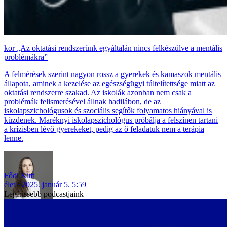
„Az oktatási rendszerünk egyáltalán nincs felkészülve a mentális
problémákra”
A felmérések szerint nagyon rossz a gyerekek és kamaszok mentális
állapota, aminek a kezelése az egészségügyi túltelítettsége miatt az
oktatási rendszerre szakad. Az iskolák azonban nem csak a
problémák felismerésével állnak hadilábon, de az
iskolapszichológusok és szociális segítők folyamatos hiányával is
küzdenek. Maréknyi iskolapszichológus próbálja a felszínen tartani
a krízisben lévő gyerekeket, pedig az ő feladatuk nem a terápia
lenne.
Fődi Kitti
élet
2025. január 5. 5:59
Legfrissebb podcastjaink