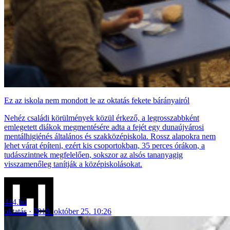
Ez az iskola nem mondott le az oktatás fekete bárányairól
Nehéz családi körülmények közül érkező, a legrosszabbként
emlegetett diákok megmentésére adta a fejét egy dunaújvárosi
mentálhigiénés általános és szakközépiskola. Rossz alapokra nem
lehet várat építeni, ezért kis csoportokban, 35 perces órákon, a
tudásszintnek megfelelően, sokszor az alsós tananyagig
visszamenőleg tanítják a középiskolásokat.
444.hu
oktatás
2019. október 25. 10:26