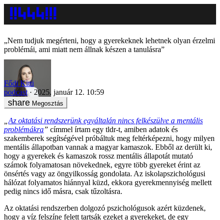
„Nem tudjuk megérteni, hogy a gyerekeknek lehetnek olyan érzelmi
problémái, ami miatt nem állnak készen a tanulásra”
Fődi Kitti
podcast
2025. január 12. 10:59
Megosztás
„
Az oktatási rendszerünk egyáltalán nincs felkészülve a mentális
problémákra
”
címmel írtam egy tldr-t, amiben adatok és
szakemberek segítségével próbáltuk meg feltérképezni, hogy milyen
mentális állapotban vannak a magyar kamaszok. Ebből az derült ki,
hogy a gyerekek és kamaszok rossz mentális állapotát mutató
számok folyamatosan növekednek, egyre több gyereket érint az
önsértés vagy az öngyilkosság gondolata. Az iskolapszichológusi
hálózat folyamatos hiánnyal küzd, ekkora gyerekmennyiség mellett
pedig nincs idő másra, csak tűzoltásra.
Az oktatási rendszerben dolgozó pszichológusok azért küzdenek,
hogy a víz felszíne felett tartsák ezeket a gyerekeket, de egy