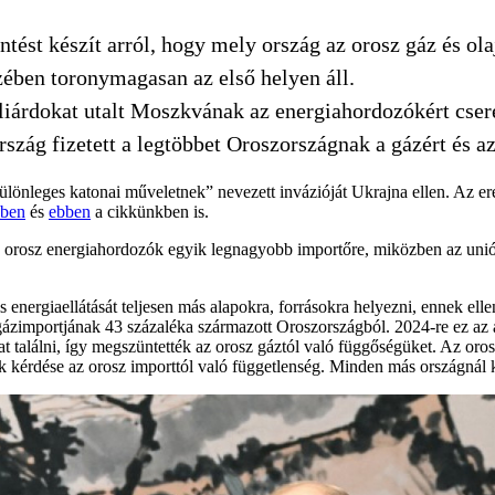
ést készít arról, hogy mely ország az orosz gáz és olaj
ében toronymagasan az első helyen áll.
liárdokat utalt Moszkvának az energiahordozókért cser
zág fizetett a legtöbbet Oroszországnak a gázért és az
ülönleges katonai műveletnek” nevezett invázióját Ukrajna ellen. Az ere
bben
és
ebben
a cikkünkben is.
orosz energiahordozók egyik legnagyobb importőre, miközben az unió a
 energiaellátását teljesen más alapokra, forrásokra helyezni, ennek elle
zimportjának 43 százaléka származott Oroszországból. 2024-re ez az a
at találni, így megszüntették az orosz gáztól való függőségüket. Az oro
ok kérdése az orosz importtól való függetlenség. Minden más országnál