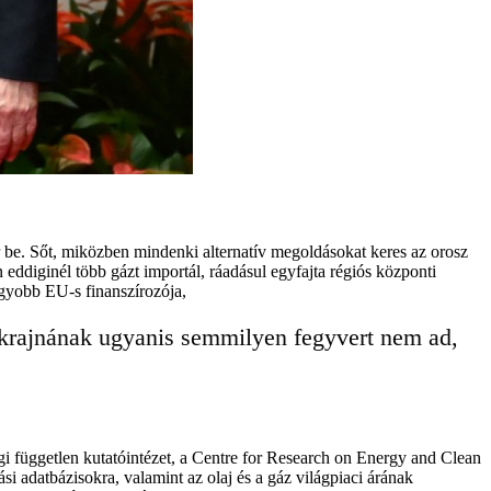
 be. Sőt, miközben mindenki alternatív megoldásokat keres az orosz
 eddiginél több gázt importál, ráadásul egyfajta régiós központi
gyobb EU-s finanszírozója,
 Ukrajnának ugyanis semmilyen fegyvert nem ad,
gi független kutatóintézet, a Centre for Research on Energy and Clean
i adatbázisokra, valamint az olaj és a gáz világpiaci árának