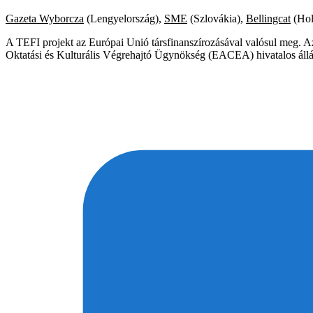
Gazeta Wyborcza
(Lengyelország),
SME
(Szlovákia),
Bellingcat
(Hol
A TEFI projekt az Európai Unió társfinanszírozásával valósul meg. Az
Oktatási és Kulturális Végrehajtó Ügynökség (EACEA) hivatalos áll