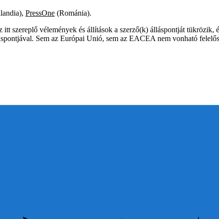
landia),
PressOne
(Románia).
 itt szereplő vélemények és állítások a szerző(k) álláspontját tükrözik
áspontjával. Sem az Európai Unió, sem az EACEA nem vonható felelős