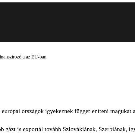
inanszírozója az EU-ban
z európai országok igyekeznek függetleníteni magukat 
 gázt is exportál tovább Szlovákiának, Szerbiának, így