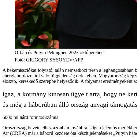
Orbán és Putyin Pekingben 2023 októberében
Fotó
:
GRIGORY SYSOYEV/AFP
A békemissziókat folytató, talán nemzetközi téren a leghangosabban 
energiahordozóktól való függetlenség érdekében, Magyarország képzeletb
elosztó, kereskedő szerepbe helyeződik. A folyamat eredményeként a
igaz, a kormány kínosan ügyelt arra, hogy ne ke
és még a háborúban álló ország anyagi támogatás
6000 milliárd forintos számla
Oroszország bevételeihez azonban továbbra is igen jelentős mértékben
Air (CREA) már a háború kezdete óta készít jelentéseket „Putyin hábor