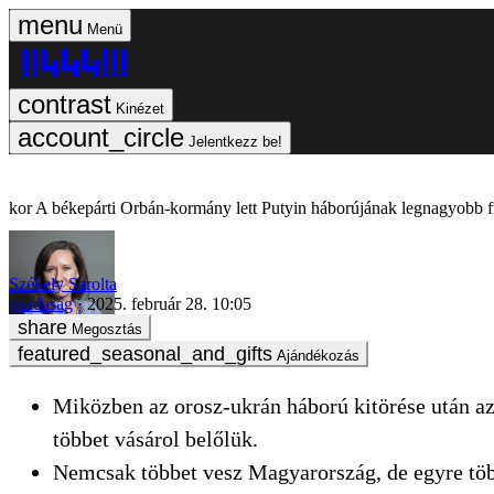
Menü
Kinézet
Jelentkezz be!
A békepárti Orbán-kormány lett Putyin háborújának legnagyobb f
Székely Sarolta
gazdaság
2025. február 28. 10:05
Megosztás
Ajándékozás
Miközben az orosz-ukrán háború kitörése után a
többet vásárol belőlük.
Nemcsak többet vesz Magyarország, de egyre több