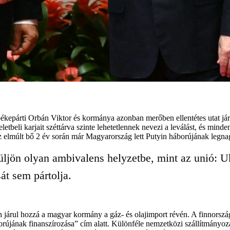
békepárti Orbán Viktor és kormánya azonban merőben ellentétes utat jár
eli karjait széttárva szinte lehetetlennek nevezi a leválást, és minden
z elmúlt bő 2 év során már Magyarország lett Putyin háborújának legna
rüljön olyan ambivalens helyzetbe, mint az unió:
át sem pártolja.
 járul hozzá a magyar kormány a gáz- és olajimport révén. A finnorszá
újának finanszírozása” cím alatt. Különféle nemzetközi szállítmányozás