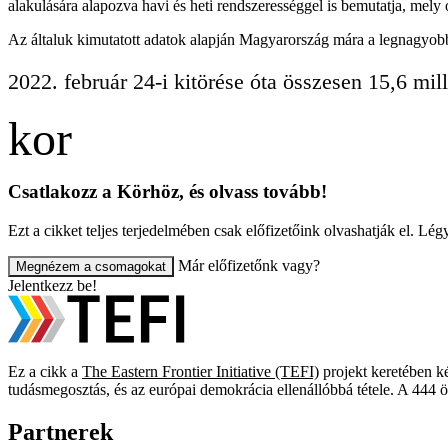
alakulására alapozva havi és heti rendszerességgel is bemutatja, mely 
Az általuk kimutatott adatok alapján Magyarország mára a legnagyobb
2022. február 24-i kitörése óta összesen 15,6 milli
Csatlakozz a Körhöz, és olvass tovább!
Ezt a cikket teljes terjedelmében csak előfizetőink olvashatják el. L
Már előfizetőnk vagy?
Megnézem a csomagokat
Jelentkezz be!
Ez a cikk a
The Eastern Frontier Initiative (TEFI)
projekt keretében ké
tudásmegosztás, és az európai demokrácia ellenállóbbá tétele. A 444 
Partnerek