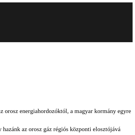
az orosz energiahordozóktól, a magyar kormány egyre
 hazánk az orosz gáz régiós központi elosztójává