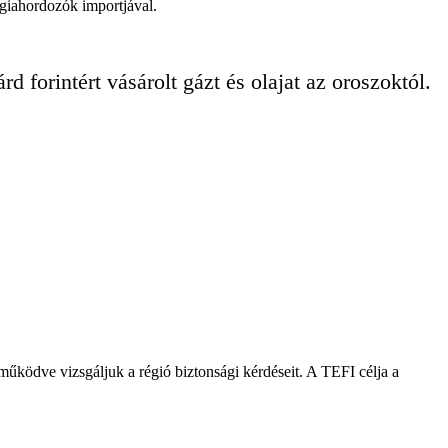
ergiahordozók importjával.
d forintért vásárolt gázt és olajat az oroszoktól.
működve vizsgáljuk a régió biztonsági kérdéseit. A TEFI célja a