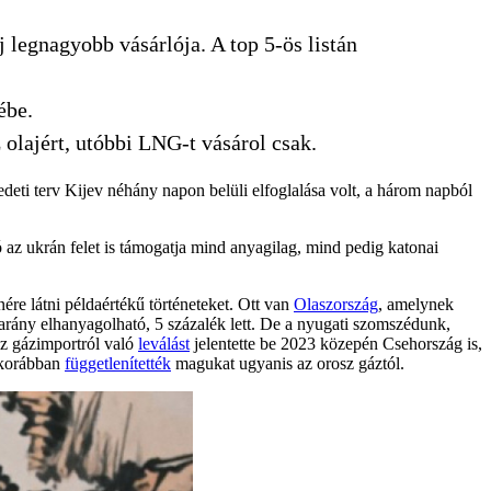
 legnagyobb vásárlója. A top 5-ös listán
ébe.
 olajért, utóbbi LNG-t vásárol csak.
deti terv Kijev néhány napon belüli elfoglalása volt, a három napból
z ukrán felet is támogatja mind anyagilag, mind pedig katonai
nére látni példaértékű történeteket. Ott van
Olaszország
, amelynek
rány elhanyagolható, 5 százalék lett. De a nyugati szomszédunk,
sz gázimportról való
leválást
jelentette be 2023 közepén Csehország is,
 korábban
függetlenítették
magukat ugyanis az orosz gáztól.