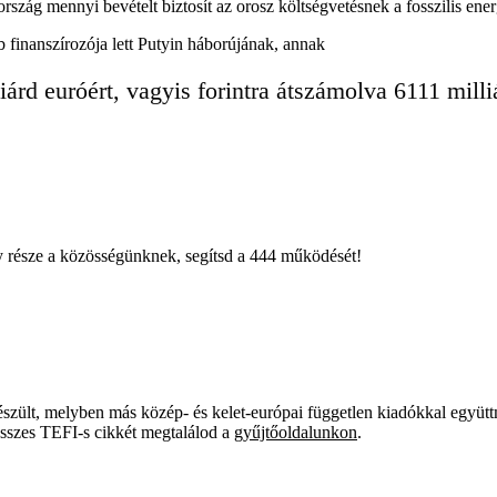
ország mennyi bevételt biztosít az orosz költségvetésnek a fosszilis en
 finanszírozója lett Putyin háborújának, annak
árd euróért, vagyis forintra átszámolva 6111 milliár
égy része a közösségünknek, segítsd a 444 működését!
szült, melyben más közép- és kelet-európai független kiadókkal együtt
összes TEFI-s cikkét megtalálod a
gyűjtőoldalunkon
.