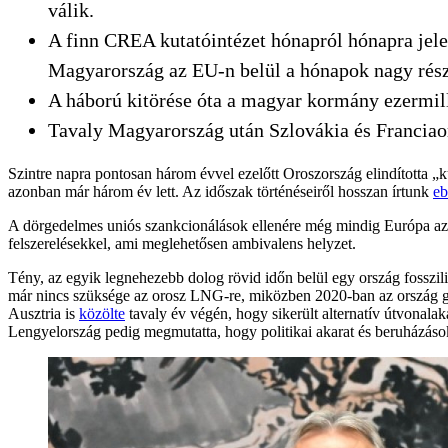
válik.
A finn CREA kutatóintézet hónapról hónapra jelent
Magyarország az EU-n belül a hónapok nagy rész
A háború kitörése óta a magyar kormány ezermil
Tavaly Magyarország után Szlovákia és Franciaors
Szintre napra pontosan három évvel ezelőtt Oroszország elindította „k
azonban már három év lett. Az időszak történéseiről hosszan írtunk
e
A dörgedelmes uniós szankcionálások ellenére még mindig Európa az 
felszerelésekkel, ami meglehetősen ambivalens helyzet.
Tény, az egyik legnehezebb dolog rövid időn belül egy ország fosszilis
már nincs szüksége az orosz LNG-re, miközben 2020-ban az ország gá
Ausztria is
közölte
tavaly év végén, hogy sikerült alternatív útvonalak
Lengyelország pedig megmutatta, hogy politikai akarat és beruházás