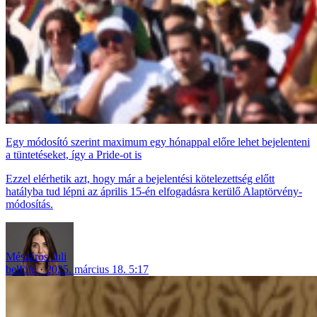
Egy módosító szerint maximum egy hónappal előre lehet bejelenteni
a tüntetéseket, így a Pride-ot is
Ezzel elérhetik azt, hogy már a bejelentési kötelezettség előtt
hatályba tud lépni az április 15-én elfogadásra kerülő Alaptörvény-
módosítás.
Mészáros Juli
belföld
2025. március 18. 5:17