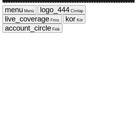
Menü
Címlap
Friss
Kör
Fiók