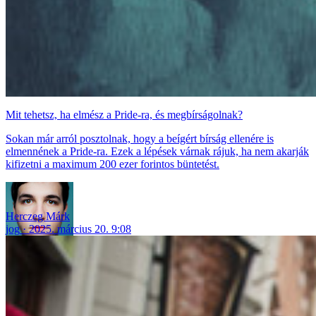
Mit tehetsz, ha elmész a Pride-ra, és megbírságolnak?
Sokan már arról posztolnak, hogy a beígért bírság ellenére is
elmennének a Pride-ra. Ezek a lépések várnak rájuk, ha nem akarják
kifizetni a maximum 200 ezer forintos büntetést.
Herczeg Márk
jog
2025. március 20. 9:08