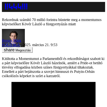
Rekordnak számító 70 millió forintra büntette meg a momentumos
képviselőket Kövér László a füstgyertyázás miatt
Benics Márk
POLITIKA
2025. március 21. 9:53
Megosztás
Kitiltotta a Momentumot a Parlamentből és rekordbírságot szabott ki
a párt képviselőire Kövér László házelnök, amiért a Pride-ot betiltó
törvény elfogadása közben színes füstgyertyákkal tiltakoztak.
Emellett a párt bejátszotta a szovjet himnuszt és Putyin-Orbán
csókolózós képeket is szórt a karzatról.