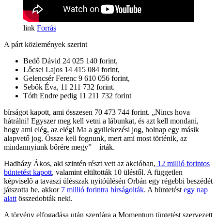
Forrás
A párt közlemények szerint
Bedő Dávid 24 025 140 forint,
Lőcsei Lajos 14 415 084 forint,
Gelencsér Ferenc 9 610 056 forint,
Sebők Éva, 11 211 732 forint.
Tóth Endre pedig 11 211 732 forint
bírságot kapott, ami összesen 70 473 744 forint. „Nincs hova
hátrálni! Egyszer meg kell vetni a lábunkat, és azt kell mondani,
hogy ami elég, az elég! Ma a gyülekezési jog, holnap egy másik
alapvető jog. Össze kell fognunk, mert ami most történik, az
mindannyiunk bőrére megy” – írták.
Hadházy Ákos, aki szintén részt vett az akcióban,
12 millió forintos
büntetést kapott
, valamint eltiltották 10 üléstől. A független
képviselő a tavaszi ülésszak nyitóülésén Orbán egy régebbi beszédét
játszotta be, akkor
7 millió forintra bírságolták
. A büntetést
egy nap
alatt
összedobták neki.
A törvény elfogadása után szerdára a Momentum tüntetést szervezett