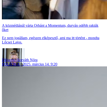
A közmédiánál várta Orbánt a Momentum, durván odébb rakták
őket
Ez nem jogállam, egészen elképesztő, ami ma itt történt - mondta
Lőcsei Lajos.
Diószegi-Horváth Nóra
POLITIKA
2025. március 14. 9:20