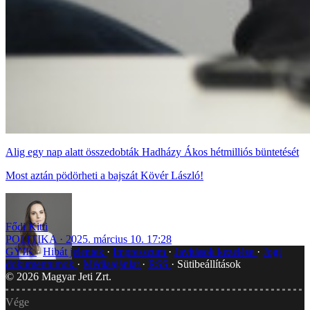
Alig egy nap alatt összedobták Hadházy Ákos hétmilliós büntetését
Most aztán pödörheti a bajszát Kövér László!
Fődi Kitti
POLITIKA
2025. március 10. 17:28
GYIK
Hibát jelentek
Impresszum
Javítások kezelése
Jogi
dokumentumok
Médiaajánlat
RSS
Sütibeállítások
©
2026
Magyar Jeti Zrt.
Vége