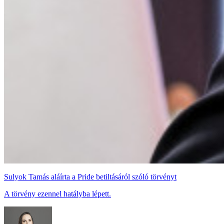
Sulyok Tamás aláírta a Pride betiltásáról szóló törvényt
A törvény ezennel hatályba lépett.