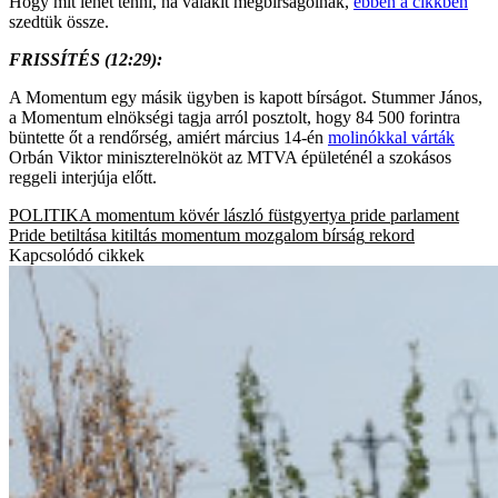
Hogy mit lehet tenni, ha valakit megbírságolnak,
ebben a cikkben
szedtük össze.
FRISSÍTÉS (12:29):
A Momentum egy másik ügyben is kapott bírságot. Stummer János,
a Momentum elnökségi tagja arról posztolt, hogy 84 500 forintra
büntette őt a rendőrség, amiért március 14-én
molinókkal várták
Orbán Viktor miniszterelnököt az MTVA épületénél a szokásos
reggeli interjúja előtt.
POLITIKA
momentum
kövér lászló
füstgyertya
pride
parlament
Pride betiltása
kitiltás
momentum mozgalom
bírság
rekord
Kapcsolódó cikkek