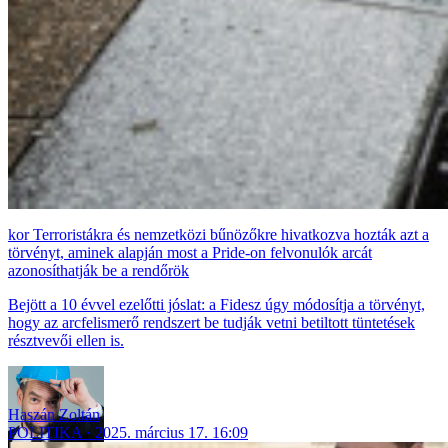
Terroristákra és nemzetközi bűnözőkre hivatkozva hozták azt a
törvényt, aminek alapján most a Pride-on felvonulók arcát
azonosíthatják be a rendőrök
Bejött a 10 évvel ezelőtti jóslat: a Fidesz úgy módosítja a törvényt,
hogy az arcfelismerő rendszert be tudják vetni betiltott tüntetések
résztvevői ellen is.
Haszán Zoltán
POLITIKA
2025. március 17. 16:09