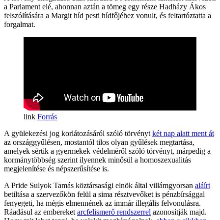
a Parlament elé, ahonnan aztán a tömeg egy része Hadházy Ákos
felszólítására a Margit híd pesti hídfőjéhez vonult, és feltartóztatta a
forgalmat.
Forrás
A gyülekezési jog korlátozásáról szóló törvényt
két nap alatt ment át
az országgyűlésen, mostantól tilos olyan gyűlések megtartása,
amelyek sértik a gyermekek védelméről szóló törvényt, márpedig a
kormánytöbbség szerint ilyennek minősül a homoszexualitás
megjelenítése és népszerűsítése is.
A Pride Sulyok Tamás köztársasági elnök által villámgyorsan
aláírt
betiltása a szervezőkön felül a sima résztvevőket is pénzbírsággal
fenyegeti, ha mégis elmennének az immár illegális felvonulásra.
Ráadásul az embereket
arcfelismerő rendszerrel
azonosítják majd.