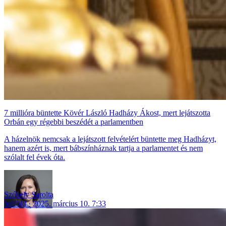
7 millióra büntette Kövér László Hadházy Ákost, mert lejátszotta
Orbán egy régebbi beszédét a parlamentben
A házelnök nemcsak a lejátszott felvételért büntette meg Hadházyt,
hanem azért is, mert bábszínháznak tartja a parlamentet és nem
szólalt fel évek óta.
Székely Sarolta
belföld
2025. március 10. 7:33