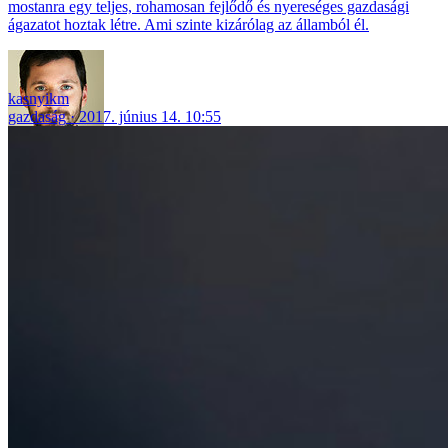
mostanra egy teljes, rohamosan fejlődő és nyereséges gazdasági
ágazatot hoztak létre. Ami szinte kizárólag az államból él.
kasnyikm
gazdaság
2017. június 14. 10:55