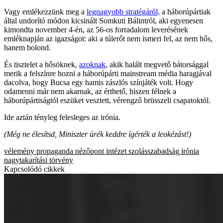
Vagy emlékezzünk meg a
legnagyobb stratégáról,
a háborúpártiak
által undorító módon kicsinált Somkuti Bálintról, aki egyenesen
kimondta november 4-én, az 56-os forradalom leverésének
emléknapján az igazságot: aki a túlerőt nem ismeri fel, az nem hős,
hanem bolond.
És tisztelet a hősöknek,
azoknak
, akik halált megvető bátorsággal
merik a felszínre hozni a háborúpárti mainstream média haragjával
dacolva, hogy Bucsa egy hamis zászlós színjáték volt. Hogy
odamenni már nem akarnak, az érthető, hiszen félnek a
háborúpártiságtól eszüket vesztett, vérengző brüsszeli csapatoktól.
Ide aztán tényleg felesleges az irónia.
(Még ne élesítsd, Miniszter úrék keddre ígérték a leokézást!)
vélemény
propaganda
nézőpont intézet
szolásszabadság
irónia
nagytakarítási törvény
Kapcsolódó cikkek