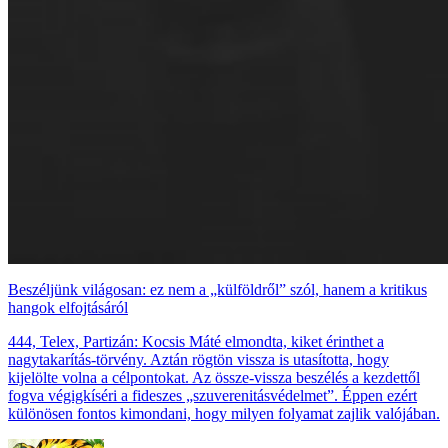
Beszéljünk világosan: ez nem a „külföldről” szól, hanem a kritikus
hangok elfojtásáról
444, Telex, Partizán: Kocsis Máté elmondta, kiket érinthet a
nagytakarítás-törvény. Aztán rögtön vissza is utasította, hogy
kijelölte volna a célpontokat. Az össze-vissza beszélés a kezdettől
fogva végigkíséri a fideszes „szuverenitásvédelmet”. Éppen ezért
különösen fontos kimondani, hogy milyen folyamat zajlik valójában.