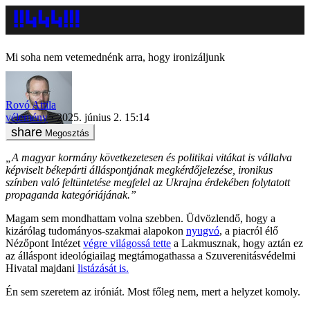
Mi soha nem vetemednénk arra, hogy ironizáljunk
Rovó Attila
vélemény
2025. június 2. 15:14
Megosztás
„A magyar kormány következetesen és politikai vitákat is vállalva
képviselt békepárti álláspontjának megkérdőjelezése, ironikus
színben való feltüntetése megfelel az Ukrajna érdekében folytatott
propaganda kategóriájának.”
Magam sem mondhattam volna szebben. Üdvözlendő, hogy a
kizárólag tudományos-szakmai alapokon
nyugvó
, a piacról élő
Nézőpont Intézet
végre világossá tette
a Lakmusznak, hogy aztán ez
az álláspont ideológiailag megtámogathassa a Szuverenitásvédelmi
Hivatal majdani
listázását is.
Én sem szeretem az iróniát. Most főleg nem, mert a helyzet komoly.