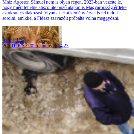
Mráz Ágoston Sámuel nem is olyan régen, 2023-ban vezette le,
hogy miért lehetne abszolúte önző alapon is Magyarország érdeke
az ukrán csatlakozási folyamat. Hat kemény érvet is fel tudott
sorolni, amikkel a Fidesz szavazóit próbálta volna meggyőzni.
Szily László
POLITIKA
2025. június 2. 14:23