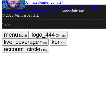
POLITIKA
2024. szeptember 26. 8:27
GYIK
Hibát jelentek
Impresszum
Javítások kezelése
Jogi
dokumentumok
Médiaajánlat
RSS
Sütibeállítások
©
2026
Magyar Jeti Zrt.
Vége
Menü
Címlap
Friss
Kör
Fiók