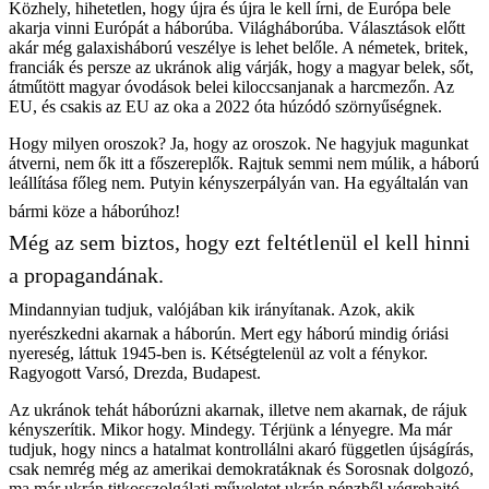
Közhely, hihetetlen, hogy újra és újra le kell írni, de Európa bele
akarja vinni Európát a háborúba. Világháborúba. Választások előtt
akár még galaxisháború veszélye is lehet belőle. A németek, britek,
franciák és persze az ukránok alig várják, hogy a magyar belek, sőt,
átműtött magyar óvodások belei kiloccsanjanak a harcmezőn. Az
EU, és csakis az EU az oka a 2022 óta húzódó szörnyűségnek.
Hogy milyen oroszok? Ja, hogy az oroszok. Ne hagyjuk magunkat
átverni, nem ők itt a főszereplők. Rajtuk semmi nem múlik, a háború
leállítása főleg nem. Putyin kényszerpályán van. Ha egyáltalán van
bármi köze a háborúhoz!
Még az sem biztos, hogy ezt feltétlenül el kell hinni
a propagandának.
Mindannyian tudjuk, valójában kik irányítanak. Azok, akik
nyerészkedni akarnak a háborún. Mert egy háború mindig óriási
nyereség, láttuk 1945-ben is. Kétségtelenül az volt a fénykor.
Ragyogott Varsó, Drezda, Budapest.
Az ukránok tehát háborúzni akarnak, illetve nem akarnak, de rájuk
kényszerítik. Mikor hogy. Mindegy. Térjünk a lényegre. Ma már
tudjuk, hogy nincs a hatalmat kontrollálni akaró független újságírás,
csak nemrég még az amerikai demokratáknak és Sorosnak dolgozó,
ma már ukrán titkosszolgálati műveletet ukrán pénzből végrehajtó