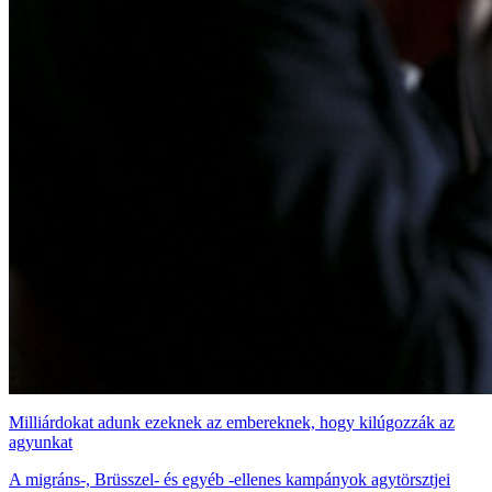
Milliárdokat adunk ezeknek az embereknek, hogy kilúgozzák az
agyunkat
A migráns-, Brüsszel- és egyéb -ellenes kampányok agytörsztjei