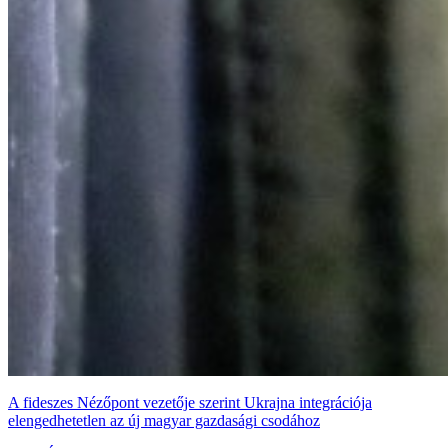
A fideszes Nézőpont vezetője szerint Ukrajna integrációja
elengedhetetlen az új magyar gazdasági csodához