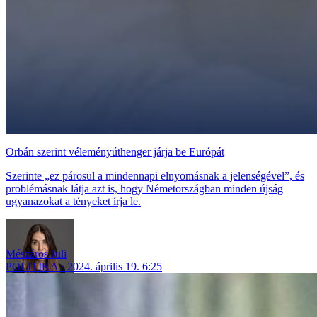
Orbán szerint véleményúthenger járja be Európát
Szerinte „ez párosul a mindennapi elnyomásnak a jelenségével”, és
problémásnak látja azt is, hogy Németországban minden újság
ugyanazokat a tényeket írja le.
Mészáros Juli
POLITIKA
2024. április 19. 6:25