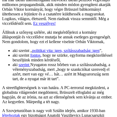
milliomos propagandisták, akik minden módon gyengíteni akarják
Orbán Viktor kormányát, hogy végre Brüsszel bábkormányt
ültethessen a fejünkre és a csatatérre küldhessék a magyarokat.
Logikus, világos, életszerű. Nem riadnak vissza semmitől. Még a
viccelődéstől sem.
Ez veszélyes!
Állítsuk a szőnyeg szélére, aki megkérdőjelezi a kormány
álláspontját és viccelődve mutatja be annak esetleges gyengeségét.
Nem gondolom, hogy ezt el kellene viselnie Orbán Viktornak,
aki szerint „
politikai vita: igen, szólásszabadság: igen
”,
aki szerint
fontos
, hogy ne szürke, egyforma megközelítéssel
beszéljünk minden kérdésről,
aki
szerint
Nyugaton rossz bőrben van a szólásszabadság, a
véleményszabadság, mert „hogy te szankciókat szenvedj el
azért, mert van egy vé… hát… azért itt Magyarország nem
tart, de a nyugat már itt tart”.
A streetfighterségnek is van határa. A PC-terrorral megküzdeni, a
globalista világrendet megdönteni, Brüsszelt elfoglalni az még
hagyján, de az irónia, na azt az ellenségének sem kívánja az ember.
Az kegyetlen. Márpedig a tét nagy.
A Szovjetunióban is nagy volt Sztálin idején, amikor 1930-ban
létrehoztak
egy bizottságot Anatolij Vasziljevics Lunacsarszkij