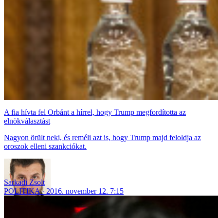
A fia hívta fel Orbánt a hírrel, hogy Trump megfordította az
elnökválasztást
Nagyon örült neki, és reméli azt is, hogy Trump majd feloldja az
oroszok elleni szankciókat.
Sarkadi Zsolt
POLITIKA
2016. november 12. 7:15