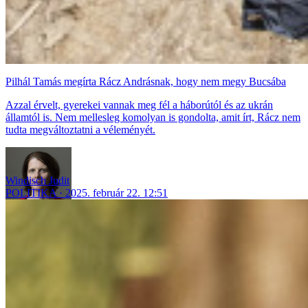
Pilhál Tamás megírta Rácz Andrásnak, hogy nem megy Bucsába
Azzal érvelt, gyerekei vannak meg fél a háborútól és az ukrán
államtól is. Nem mellesleg komolyan is gondolta, amit írt, Rácz nem
tudta megváltoztatni a véleményét.
Windisch Judit
POLITIKA
2025. február 22. 12:51