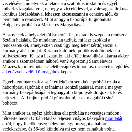
vezetésével, amelynek a feladata a szatirikus irodalmi és egyéb
művek vizsgálata volt, nehogy a viccelődéssel, a valóság szatirikus-
ironikus ábrázolásával lehessen kicsusszanni a cenzúra alól, és
bemutatni a rendszert. Mint ahogy a háborúpárti, globalista
Bulgakov próbálta a Mester és Margaritával.
A szovjetek a helyzetet jól ismerték fel, maradt is szépen a rendszer
Sztálin haláláig. És mindannyian tudjuk, mi lesz azokkal a
rendszerekkel, amelyekben csak úgy meg lehet kérdőjelezni a
kormány álláspontját. Rezsimek dőlnek, politikusok tűnnek el a
süllyesztőben. Ki az a hazaáruló, aki efféle instabilitást akarna akkor,
amikor a szomszédban háború van? Agostonij Samuelevics
Mrazeszkij iránymutatása életbevágó és tűpontos, dicséretes fejlődés
a két évvel azelőtti önmagához
képest.
Egyébként már csak a saját érdekében sem kéne próbálkoznia a
háborúpárti sajtónak a szánalmas ironizálgatással, mert a magyar
kormány békepártiságát a legnagyobb koponyák dolgozták ki és
terjesztik. Aki rajtuk próbál gúnyolódni, csak magából csinál
bohócot.
Mint amikor az egész globalista elit próbálta nevetséges módon
félreértelmezni Orbán Balázs teljesen világos békepárti
mondatát
arról, hogy felelőtlenség belevinni egy országot a háborús
védekezésbe, és 56-ból kiindulva mi ezt nem csináltuk volna.