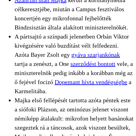
célkeresztjébe, miután a Campus fesztiválos
koncertjén egy mikrofonnal fejbelőtték
Bindzsisztán általa alakított miniszterelnökét.
A pártsajtó a színpadi jelenetben Orbán Viktor
kivégzésére való buzdítást vélt felfedezni.
Azóta Bayer Zsolt egy
gyáva szarjankónak
tartja a zenészt, a One
szerződést bontott
vele, a
miniszterelnök pedig inkább a korábban még az
ő fejével focizó
Dopemant hívta vendégségbe
a
Karmelitába.
Majka első fellépését tartotta azóta péntek este
a siófoki Plázson, az ominózus jelenet viszont
némiképp átalakult: mikrofon helyett banánokat
szegeztek rá a táncosok, azok viszont besültek,