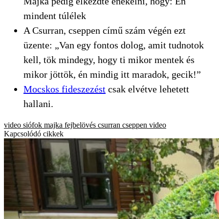
Majka pedig elkezdte énekelni, hogy: Én
mindent túlélek
A Csurran, cseppen című szám végén ezt
üzente: „Van egy fontos dolog, amit tudnotok
kell, tök mindegy, hogy ti mikor mentek és
mikor jöttök, én mindig itt maradok, gecik!”
Mocskos fideszezést
csak elvétve lehetett
hallani.
video
siófok
majka
fejbelövés
csurran cseppen
video
Kapcsolódó cikkek