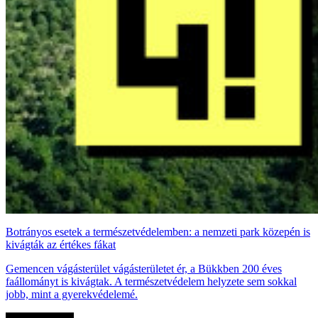
Botrányos esetek a természetvédelemben: a nemzeti park közepén is
kivágták az értékes fákat
Gemencen vágásterület vágásterületet ér, a Bükkben 200 éves
faállományt is kivágtak. A természetvédelem helyzete sem sokkal
jobb, mint a gyerekvédelemé.