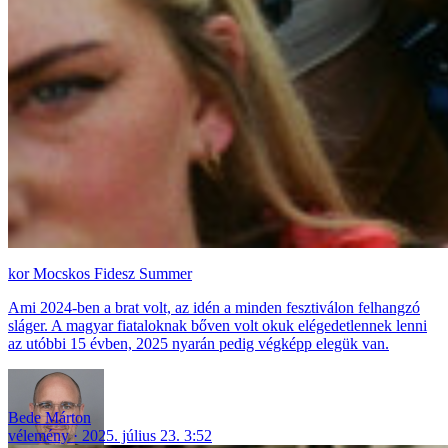
Mocskos Fidesz Summer
Ami 2024-ben a brat volt, az idén a minden fesztiválon felhangzó
sláger. A magyar fiataloknak bőven volt okuk elégedetlennek lenni
az utóbbi 15 évben, 2025 nyarán pedig végképp elegük van.
Bede Márton
vélemény
2025. július 23. 3:52