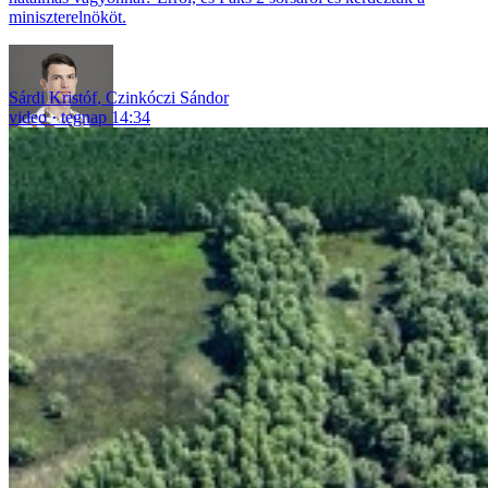
miniszterelnököt.
Sárdi Kristóf
,
Czinkóczi Sándor
video
tegnap 14:34