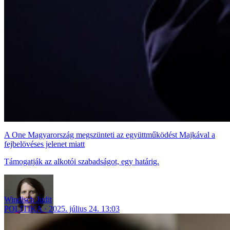
A One Magyarország megszünteti az együttműködést Majkával a
fejbelövéses jelenet miatt
Támogatják az alkotói szabadságot, egy határig.
Windisch Judit
POLITIKA
2025. július 24. 13:03