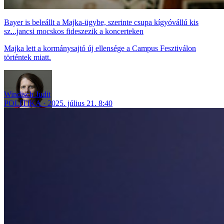
Bayer is beleállt a Majka-ügybe, szerinte csupa kígyóvállú kis
sz...jancsi mocskos fideszezik a koncerteken
Majka lett a kormánysajtó új ellensége a Campus Fesztiválon
történtek miatt.
Windisch Judit
POLITIKA
2025. július 21. 8:40