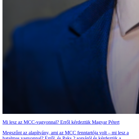
Mi lesz az MCC-vagyonnal? Erről kérdeztük Magyar Pétert
Megszűnt az alapítvány, ami az MCC fenntartója volt – mi lesz a
hatalmas vagyonnal? Erről, és Paks 2 sorsáról és kérdeztük a