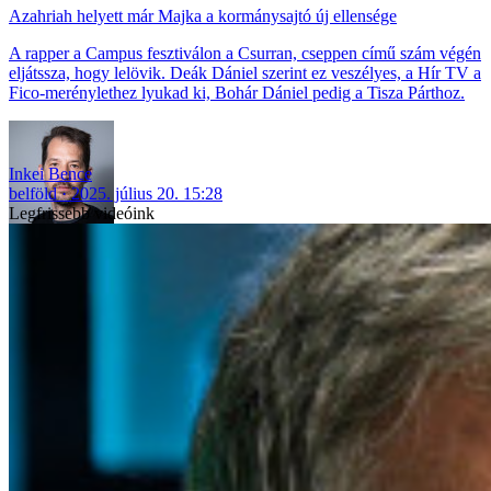
Azahriah helyett már Majka a kormánysajtó új ellensége
A rapper a Campus fesztiválon a Csurran, cseppen című szám végén
eljátssza, hogy lelövik. Deák Dániel szerint ez veszélyes, a Hír TV a
Fico-merénylethez lyukad ki, Bohár Dániel pedig a Tisza Párthoz.
Inkei Bence
belföld
2025. július 20. 15:28
Legfrissebb videóink