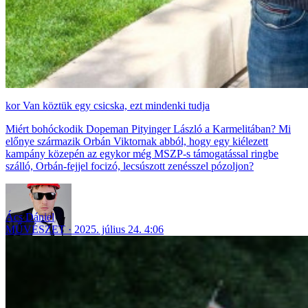
Van köztük egy csicska, ezt mindenki tudja
Miért bohóckodik Dopeman Pityinger László a Karmelitában? Mi
előnye származik Orbán Viktornak abból, hogy egy kiélezett
kampány közepén az egykor még MSZP-s támogatással ringbe
szálló, Orbán-fejjel focizó, lecsúszott zenésszel pózoljon?
Ács Dániel
MŰVÉSZET
2025. július 24. 4:06