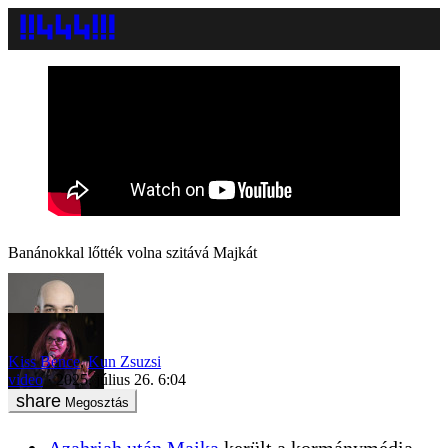
Banánokkal lőtték volna szitává Majkát
Kiss Bence
,
Kun Zsuzsi
video
2025. július 26. 6:04
Megosztás
Azahriah után Majka
került a kormánymédia