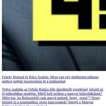
Feledy Botond és Rácz András: Most van egy történelmi pillanat,
amikor tudjuk hasznosítani itt a tudásunkat
Teljes szakítás az Orbán Balázs-féle átpolitizált vezetéssel, készül az
új külpolitikai stratégia. Miről kell szólnia a magyar külpolitikának?
Miért baj, ha Brüsszelről csak annyit tudunk, hogy „rossz”? Hogy
néznek ki a pragmatikus orosz kapcsolatok? Interjú a Magyar