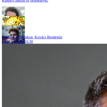
Külügyi Intézet új vezetésével.
Takács Lili
,
plankog
,
Kovács Bendegúz
video
tegnap 16:30