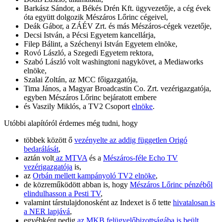
Barkász Sándor, a Békés Drén Kft. ügyvezetője, a cég évek
óta együtt dolgozik Mészáros Lőrinc cégeivel,
Deák Gábor, a ZÁÉV Zrt. és más Mészáros-cégek vezetője,
Decsi István, a Pécsi Egyetem kancellárja,
Filep Bálint, a Széchenyi István Egyetem elnöke,
Rovó László, a Szegedi Egyetem rektora,
Szabó László volt washingtoni nagykövet, a Mediaworks
elnöke,
Szalai Zoltán, az MCC főigazgatója,
Tima János, a Magyar Broadcastin Co. Zrt. vezérigazgatója,
egyben Mészáros Lőrinc bejáratott embere
és Vaszily Miklós, a TV2 Csoport
elnöke
.
Utóbbi alapítóról érdemes még tudni, hogy
többek között ő
vezényelte az addig független Origó
bedarálását
,
aztán volt
az MTVA
és a
Mészáros-féle Echo TV
vezérigazgatója
is,
az
Orbán mellett kampányoló TV2 elnöke
,
de közreműködött abban is, hogy
Mészáros Lőrinc pénzéből
elindulhasson a Pesti TV
,
valamint társtulajdonosként az Indexet is ő tette
hivatalosan is
a NER lapjává
,
egyébként pedig
az MKB felügyelőbizottságába is beült
.