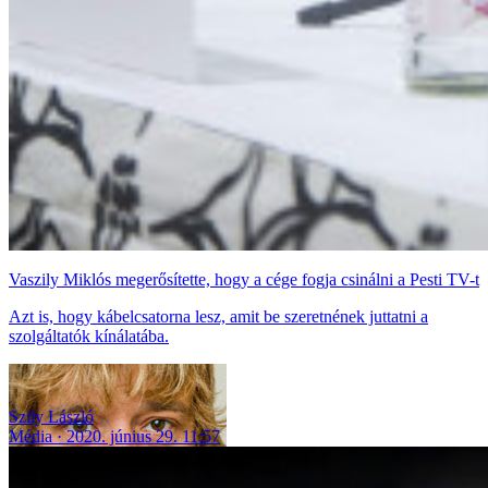
Vaszily Miklós megerősítette, hogy a cége fogja csinálni a Pesti TV-t
Azt is, hogy kábelcsatorna lesz, amit be szeretnének juttatni a
szolgáltatók kínálatába.
Szily László
Média
2020. június 29. 11:57