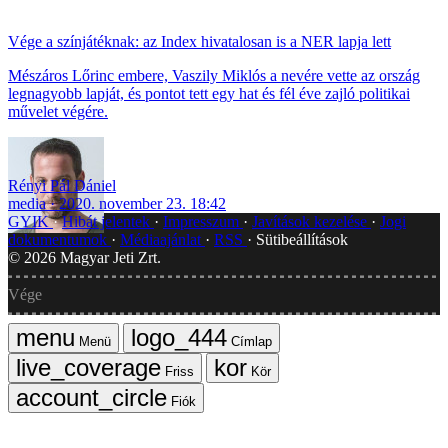
Vége a színjátéknak: az Index hivatalosan is a NER lapja lett
Mészáros Lőrinc embere, Vaszily Miklós a nevére vette az ország
legnagyobb lapját, és pontot tett egy hat és fél éve zajló politikai
művelet végére.
Rényi Pál Dániel
media
2020. november 23. 18:42
GYIK
Hibát jelentek
Impresszum
Javítások kezelése
Jogi
dokumentumok
Médiaajánlat
RSS
Sütibeállítások
©
2026
Magyar Jeti Zrt.
Vége
Menü
Címlap
Friss
Kör
Fiók