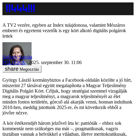
A TV2 vezére, egyben az Index tulajdonosa, valamint Mészáros
emberei és egyetemi vezetők is egy kört alkotó digitális polgárok
lettek
Székely Sarolta
POLITIKA
2025. szeptember 30. 11:06
Megosztás
György László kormánybiztos a Facebook-oldalán közölte a jó hírt,
miszerint 27 társával együtt megalapította a Magyar Teljesítmény
Digitális Polgári Kört. Céljuk, hogy stratégiai szemmel vizsgálják
meg a magyar teljesítményt, a magyarok teljesítményét az élet
minden fontos területén, górcső alá akarják venni, honnan indultunk
2010-ben, meddig jutottunk 2025-re, és mi következik ebből a
jövőre nézve.
A kör értékrendjét három jelzővel írta le: patrióták – ehhez sok
kommentár nem szükséges ma már –, pragmatikusak, vagyis
tisztában vannak a helyükkel a világban, illetve meritokratikusak,