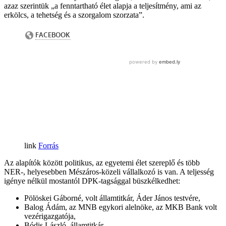
azaz szerintük „a fenntartható élet alapja a teljesítmény, ami az
erkölcs, a tehetség és a szorgalom szorzata”.
Forrás
Az alapítók között politikus, az egyetemi élet szereplő és több
NER-, helyesebben Mészáros-közeli vállalkozó is van. A teljesség
igénye nélkül mostantól DPK-tagsággal büszkélkedhet:
Pölöskei Gáborné, volt államtitkár, Áder János testvére,
Balog Ádám, az MNB egykori alelnöke, az MKB Bank volt
vezérigazgatója,
Bódis László, államtitkár,