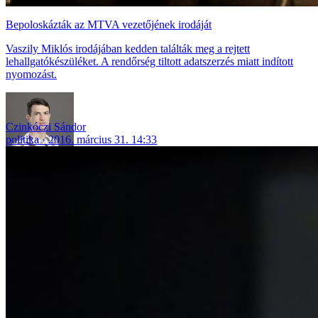
Bepoloskázták az MTVA vezetőjének irodáját
Vaszily Miklós irodájában kedden találták meg a rejtett
lehallgatókészüléket. A rendőrség tiltott adatszerzés miatt indított
nyomozást.
Czinkóczi Sándor
politika
2016. március 31. 14:33