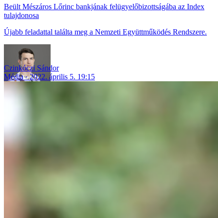
Beült Mészáros Lőrinc bankjának felügyelőbizottságába az Index
tulajdonosa
Újabb feladattal találta meg a Nemzeti Együttműködés Rendszere.
Czinkóczi Sándor
Média
2022. április 5. 19:15