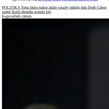
POLITIKA
Tima János
balog ádám
vaszily miklós
dpk
Deák Gábor
szabó lászló
digitális polgári kör
Kapcsolódó cikkek