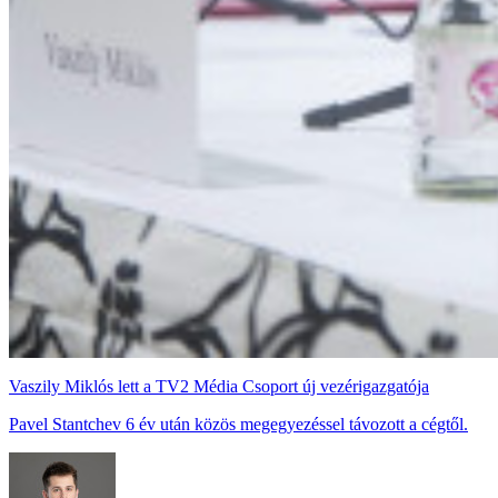
Vaszily Miklós lett a TV2 Média Csoport új vezérigazgatója
Pavel Stantchev 6 év után közös megegyezéssel távozott a cégtől.