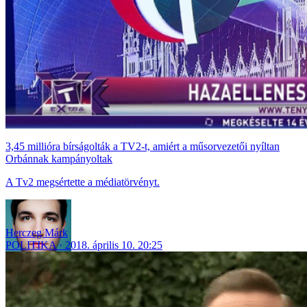
3,45 millióra bírságolták a TV2-t, amiért a műsorvezetői nyíltan
Orbánnak kampányoltak
A Tv2 megsértette a médiatörvényt.
Herczeg Márk
POLITIKA
2018. április 10. 20:25