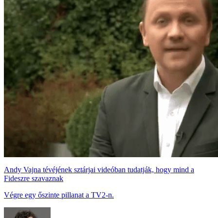
Andy Vajna tévéjének sztárjai videóban tudatják, hogy mind a
Fideszre szavaznak
Végre egy őszinte pillanat a TV2-n.