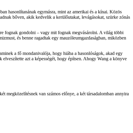
bban hasonlítanának egymásra, mint az amerikai és a kínai. Közös
akadnak bőven, akik kedvelik a kerülőutakat, levágásokat, szürke zónás
e fognak gondolni – vagy mit fognak megvásárolni. A világ többi
k optimizmust, és benne ragadtak egy mauzóleumgazdaságban, miközben
 és aminek a fő mondanivalója, hogy hiába a hasonlóságok, akad egy
k elveszítette azt a képességét, hogy építsen. Ahogy Wang a könyve
dkét megközelítésnek van számos előnye, a két társadalomban annyira