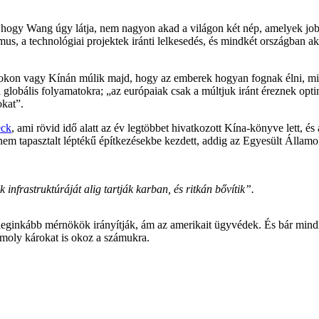
d, hogy Wang úgy látja, nem nagyon akad a világon két nép, amelyek jo
mus, a technológiai projektek iránti lelkesedés, és mindkét országban 
okon vagy Kínán múlik majd, hogy az emberek hogyan fognak élni, mir
en a globális folyamatokra; „az európaiak csak a múltjuk iránt érezne
okat”.
eck
, ami rövid idő alatt az év legtöbbet hivatkozott Kína-könyve lett,
nem tapasztalt léptékű építkezésekbe kezdett, addig az Egyesült Államo
infrastruktúráját alig tartják karban, és ritkán bővítik”.
t leginkább mérnökök irányítják, ám az amerikait ügyvédek. És bár min
moly károkat is okoz a számukra.