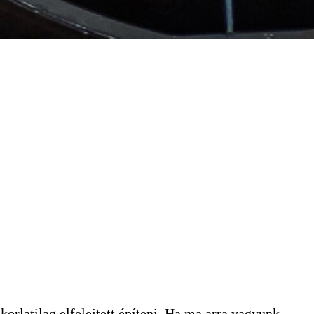
rlatilag elfelejtett építeni. Ha ma arra vagyunk