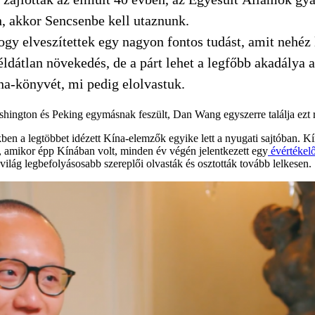
n, akkor Sencsenbe kell utaznunk.
gy elveszítettek egy nagyon fontos tudást, amit nehéz 
ldátlan növekedés, de a párt lehet a legfőbb akadálya a
a-könyvét, mi pedig elolvastuk.
hington és Peking egymásnak feszült, Dan Wang egyszerre találja ezt 
ben a legtöbbet idézett Kína-elemzők egyike lett a nyugati sajtóban. 
, amikor épp Kínában volt, minden év végén jelentkezett egy
évértékelő
 világ legbefolyásosabb szereplői olvasták és osztották tovább lelkesen.