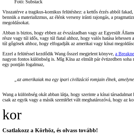
Fotó
:
Substack
Visszatérve a tragikus-komikus felütéshez: a kettős érzés abból faka
bennük a materializmus, az élénk verseny iránti rajongás, a pragmatiz
megoldásokat.
Abban is biztos, hogy ebben az évszázadban vagy az Egyesült Állam
része vagy túl idős, vagy túl fiatal ahhoz, hogy valós hatása lehess
túl gőgösek ahhoz, hogy elfogadják az amerikai vagy kínai megoldás
Ezzel a felütéssel kezdődik Wang ősszel megjelent könyve,
a Breakn
nagyon fontos különbség is. Míg Kína az elmúlt pár évtizedben soha 
egy pontján fogalmaz,
„az amerikaiak ma egy ipari civilizáció romjain élnek, amelynek 
Wang a különbség okát abban látja, hogy szerinte a kínai társadalma
csak az egyik vagy a másik szemlélet vált meghatározóvá, hogy az ko
Csatlakozz a Körhöz, és olvass tovább!