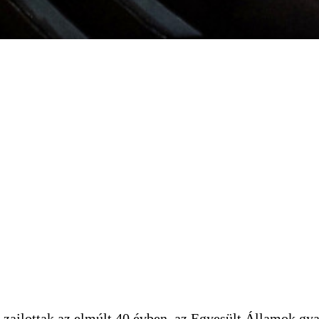
 a világelsőségért
ajlottak az elmúlt 40 évben, az Egyesült Államok gyako