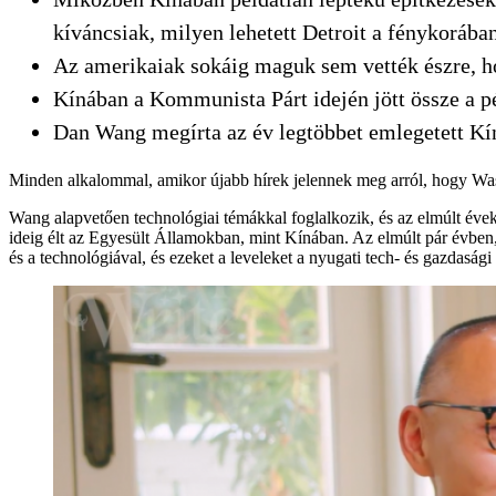
kíváncsiak, milyen lehetett Detroit a fénykorába
Az amerikaiak sokáig maguk sem vették észre, ho
Kínában a Kommunista Párt idején jött össze a pé
Dan Wang megírta az év legtöbbet emlegetett Kín
Minden alkalommal, amikor újabb hírek jelennek meg arról, hogy Was
Wang alapvetően technológiai témákkal foglalkozik, és az elmúlt évek
ideig élt az Egyesült Államokban, mint Kínában. Az elmúlt pár évben
és a technológiával, és ezeket a leveleket a nyugati tech- és gazdasági