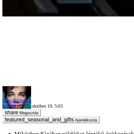
Mérnökök az ügyvédek ellen – így áll most Kína és Amerika harca
Horváth Bence
külföld
2025. október 19. 5:03
Megosztás
Ajándékozás
Miközben Kínában példátlan léptékű építkezések z