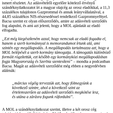
ismert részletet. Az adásvételről egyelőre kötelező érvényű
szándéknyilatkozatot írt a magyar olajcég az orosz eladókkal, a 11,3
százalékos tulajdonos Gazprommal és annak leányvállalatával, a
44,85 százalékos NIS-részesedéssel rendelkező Gazpromnyefttyel.
Bacsa szerint ez olyan előszerződés, amire az adásvételi szerződés
fog alapulni, és ami azt jelenti, hogy a MOL ajánlatát az eladó
elfogadta.
„Ezt még kiegészíteném azzal, hogy nemcsak az eladó fogadta el,
hanem a szerb kormánnyal is memorandumot írtunk alá, ami
szintén egy megállapodás. A megállapodás tartalmazza azt, hogy a
MOL belépését a szerb kormány támogatja. A támogatás különböző
formáit rögzítettük, ezt később egy kormányközi megállapodásban
fogja Magyarország és Szerbia szentesíteni”
– mondta a podcastban
Bacsa. Magát az adásvételi szerződést még ebben a negyedévben
aláírnák:
„március végéig tervezzük azt, hogy fölmegyünk a
következő szintre, ahol a következő szint az
értelemszerűen az adásvételi szerződés megkötése lesz,
és utána a zárásra fogunk ráfordulni”.
A MOL a szándéknyilatkozat szerint, illetve a két orosz cég