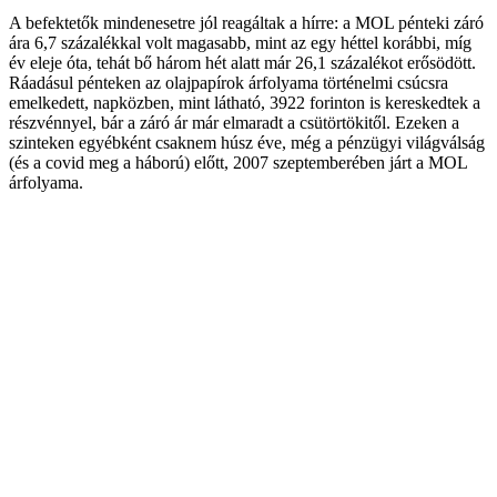
A befektetők mindenesetre jól reagáltak a hírre: a MOL pénteki záró
ára 6,7 százalékkal volt magasabb, mint az egy héttel korábbi, míg
év eleje óta, tehát bő három hét alatt már 26,1 százalékot erősödött.
Ráadásul pénteken az olajpapírok árfolyama történelmi csúcsra
emelkedett, napközben, mint látható, 3922 forinton is kereskedtek a
részvénnyel, bár a záró ár már elmaradt a csütörtökitől. Ezeken a
szinteken egyébként csaknem húsz éve, még a pénzügyi világválság
(és a covid meg a háború) előtt, 2007 szeptemberében járt a MOL
árfolyama.