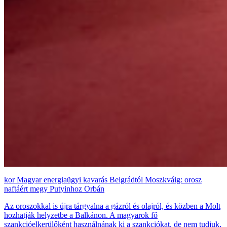
Magyar energiaügyi kavarás Belgrádtól Moszkváig: orosz
naftáért megy Putyinhoz Orbán
Az oroszokkal is újra tárgyalna a gázról és olajról, és közben a Molt
hozhatják helyzetbe a Balkánon. A magyarok fő
szankcióelkerülőként használnának ki a szankciókat, de nem tudjuk,