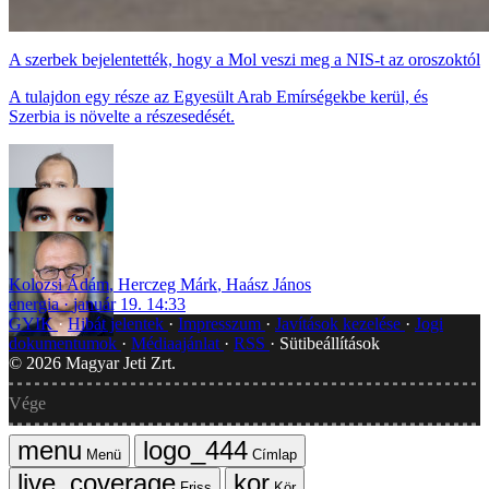
A szerbek bejelentették, hogy a Mol veszi meg a NIS-t az oroszoktól
A tulajdon egy része az Egyesült Arab Emírségekbe kerül, és
Szerbia is növelte a részesedését.
Kolozsi Ádám
,
Herczeg Márk
,
Haász János
energia
január 19. 14:33
GYIK
Hibát jelentek
Impresszum
Javítások kezelése
Jogi
dokumentumok
Médiaajánlat
RSS
Sütibeállítások
©
2026
Magyar Jeti Zrt.
Vége
Menü
Címlap
Friss
Kör