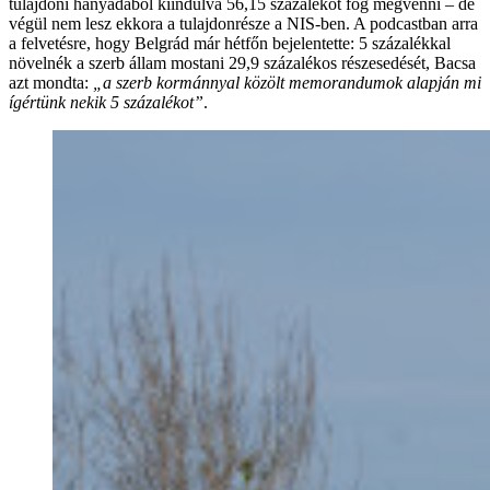
tulajdoni hányadából kiindulva 56,15 százalékot fog megvenni – de
végül nem lesz ekkora a tulajdonrésze a NIS-ben. A podcastban arra
a felvetésre, hogy Belgrád már hétfőn bejelentette: 5 százalékkal
növelnék a szerb állam mostani 29,9 százalékos részesedését, Bacsa
azt mondta:
„a szerb kormánnyal közölt memorandumok alapján mi
ígértünk nekik 5 százalékot”
.