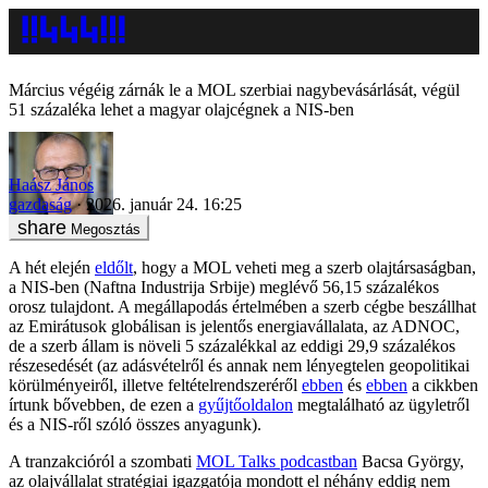
Március végéig zárnák le a MOL szerbiai nagybevásárlását, végül
51 százaléka lehet a magyar olajcégnek a NIS-ben
Haász János
gazdaság
2026. január 24. 16:25
Megosztás
A hét elején
eldőlt
, hogy a MOL veheti meg a szerb olajtársaságban,
a NIS-ben (Naftna Industrija Srbije) meglévő 56,15 százalékos
orosz tulajdont. A megállapodás értelmében a szerb cégbe beszállhat
az Emirátusok globálisan is jelentős energiavállalata, az ADNOC,
de a szerb állam is növeli 5 százalékkal az eddigi 29,9 százalékos
részesedését (az adásvételről és annak nem lényegtelen geopolitikai
körülményeiről, illetve feltételrendszeréről
ebben
és
ebben
a cikkben
írtunk bővebben, de ezen a
gyűjtőoldalon
megtalálható az ügyletről
és a NIS-ről szóló összes anyagunk).
A tranzakcióról a szombati
MOL Talks podcastban
Bacsa György,
az olajvállalat stratégiai igazgatója mondott el néhány eddig nem