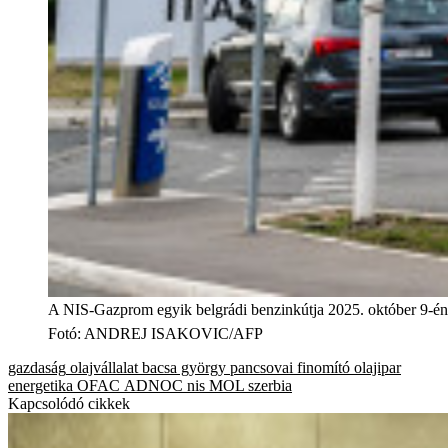
A NIS-Gazprom egyik belgrádi benzinkútja 2025. október 9-én
Fotó
:
ANDREJ ISAKOVIC/AFP
gazdaság
olajvállalat
bacsa györgy
pancsovai finomító
olajipar
energetika
OFAC
ADNOC
nis
MOL
szerbia
Kapcsolódó cikkek