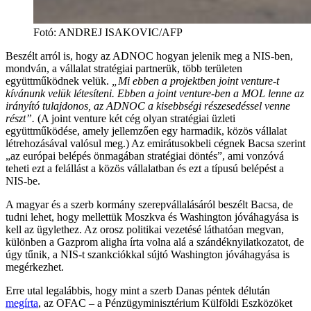
Fotó
:
ANDREJ ISAKOVIC/AFP
Beszélt arról is, hogy az ADNOC hogyan jelenik meg a NIS-ben,
mondván, a vállalat stratégiai partnerük, több területen
együttműködnek velük.
„Mi ebben a projektben joint venture-t
kívánunk velük létesíteni. Ebben a joint venture-ben a MOL lenne az
irányító tulajdonos, az ADNOC a kisebbségi részesedéssel venne
részt”.
(A joint venture két cég olyan stratégiai üzleti
együttműködése, amely jellemzően egy harmadik, közös vállalat
létrehozásával valósul meg.) Az emirátusokbeli cégnek Bacsa szerint
„az európai belépés önmagában stratégiai döntés”, ami vonzóvá
teheti ezt a felállást a közös vállalatban és ezt a típusú belépést a
NIS-be.
A magyar és a szerb kormány szerepvállalásáról beszélt Bacsa, de
tudni lehet, hogy mellettük Moszkva és Washington jóváhagyása is
kell az ügylethez. Az orosz politikai vezetésé láthatóan megvan,
különben a Gazprom aligha írta volna alá a szándéknyilatkozatot, de
úgy tűnik, a NIS-t szankciókkal sújtó Washington jóváhagyása is
megérkezhet.
Erre utal legalábbis, hogy mint a szerb Danas péntek délután
megírta
, az OFAC – a Pénzügyminisztérium Külföldi Eszközöket