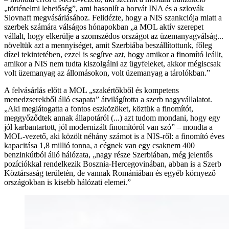
„történelmi lehetőség”, ami hasonlít a horvát INA és a szlovák
Slovnaft megvásárlásához. Felidézte, hogy a NIS szankciója miatt a
szerbek számára válságos hónapokban „a MOL aktív szerepet
vállalt, hogy elkerülje a szomszédos országot az üzemanyagválság...
növeltük azt a mennyiséget, amit Szerbiába beszállítottunk, főleg
dízel tekintetében, ezzel is segítve azt, hogy amikor a finomító leállt,
amikor a NIS nem tudta kiszolgálni az ügyfeleket, akkor mégiscsak
volt üzemanyag az állomásokon, volt üzemanyag a tárolókban.”
A felvásárlás előtt a MOL „szakértőkből és kompetens
menedzserekből álló csapata” átvilágította a szerb nagyvállalatot.
„Aki meglátogatta a fontos eszközöket, köztük a finomítót,
meggyőződtek annak állapotáról (...) azt tudom mondani, hogy egy
jól karbantartott, jól modernizált finomítóról van szó” – mondta a
MOL-vezető, aki közölt néhány számot is a NIS-ről: a finomító éves
kapacitása 1,8 millió tonna, a cégnek van egy csaknem 400
benzinkútból álló hálózata, „nagy része Szerbiában, még jelentős
pozíciókkal rendelkezik Bosznia-Hercegovinában, abban is a Szerb
Köztársaság területén, de vannak Romániában és egyéb környező
országokban is kisebb hálózati elemei.”