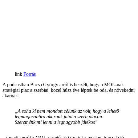
Forrás
A podcastban Bacsa György arról is beszélt, hogy a MOL-nak
stratégiai piac a szerbiai, közel húsz éve léptek be oda, és növekedni
akarnak.
„A soha ki nem mondott célunk az volt, hogy a lehető
legmagasabbra akarunk jutni a szerb piacon.
Szeretnénk mi lenni a legnagyobb játékos”
– mondta erről a MOL-vezető, aki szerint a mostani tranzakció