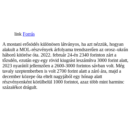
Forrás
A mostani erősödés különösen látványos, ha azt nézzük, hogyan
alakult a MOL-részvények árfolyama trendszerűen az orosz–ukrán
háború kitörése óta. 2022. február 24-én 2340 forinton zárt a
tőzsdén, ezután egy-egy rövid kiugrást leszámítva 3000 forint alatt,
2023 nyarától jellemzően a 2600-3000 forintos sávban volt. Még
tavaly szeptemberben is volt 2700 forint alatt a záró ára, majd a
december közepe óta eltelt nagyjából egy hónap alatt
részvényenként körülbelül 1000 forintot, azaz több mint harminc
százalékot drágult.