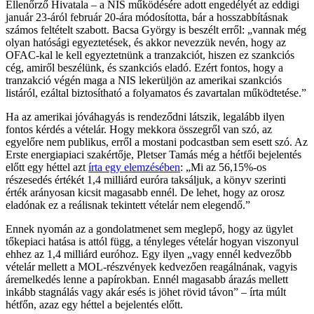
Ellenőrző Hivatala – a NIS működésére adott engedélyét az eddigi
január 23-áról február 20-ára módosította, bár a hosszabbításnak
számos feltételt szabott. Bacsa György is beszélt erről: „vannak még
olyan hatósági egyeztetések, és akkor nevezzük nevén, hogy az
OFAC-kal le kell egyeztetnünk a tranzakciót, hiszen ez szankciós
cég, amiről beszélünk, és szankciós eladó. Ezért fontos, hogy a
tranzakció végén maga a NIS lekerüljön az amerikai szankciós
listáról, ezáltal biztosítható a folyamatos és zavartalan működtetése.”
Ha az amerikai jóváhagyás is rendeződni látszik, legalább ilyen
fontos kérdés a vételár. Hogy mekkora összegről van szó, az
egyelőre nem publikus, erről a mostani podcastban sem esett szó. Az
Erste energiapiaci szakértője, Pletser Tamás még a hétfői bejelentés
előtt egy héttel azt
írta egy elemzésében
: „Mi az 56,15%-os
részesedés értékét 1,4 milliárd euróra taksáljuk, a könyv szerinti
érték arányosan kicsit magasabb ennél. De lehet, hogy az orosz
eladónak ez a reálisnak tekintett vételár nem elegendő.”
Ennek nyomán az a gondolatmenet sem meglepő, hogy az ügylet
tőkepiaci hatása is attól függ, a tényleges vételár hogyan viszonyul
ehhez az 1,4 milliárd euróhoz. Egy ilyen „vagy ennél kedvezőbb
vételár mellett a MOL-részvények kedvezően reagálnának, vagyis
áremelkedés lenne a papírokban. Ennél magasabb árazás mellett
inkább stagnálás vagy akár esés is jöhet rövid távon” – írta múlt
hétfőn, azaz egy héttel a bejelentés előtt.