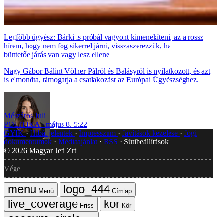
Legfőbb ügyész: Bárki is próbál vagyont kimenekíteni, az a rossz
hírem, hogy nem fog sikerrel járni, visszaszerezzük, ha
büntetőeljárás van vagy lesz ellene
Nagy Gábor Bálint Völner Pálról és Balásyról is nyilatkozott, és azt
is elmondta, támogatja a csatlakozást az Európai Ügyészséghez.
Mészáros Juli
POLITIKA
május 8. 5:22
GYIK
Hibát jelentek
Impresszum
Javítások kezelése
Jogi
dokumentumok
Médiaajánlat
RSS
Sütibeállítások
©
2026
Magyar Jeti Zrt.
Vége
Menü
Címlap
Friss
Kör