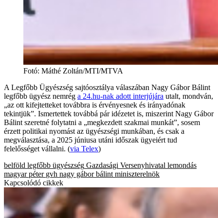
Fotó
:
Máthé Zoltán/MTI/MTVA
A Legfőbb Ügyészség sajtóosztálya válaszában Nagy Gábor Bálint
legfőbb ügyész nemrég
a 24.hu-nak adott interjújára
utalt, mondván,
„az ott kifejtetteket továbbra is érvényesnek és irányadónak
tekintjük”. Ismertettek továbbá pár idézetet is, miszerint Nagy Gábor
Bálint szeretné folytatni a „megkezdett szakmai munkát”, sosem
érzett politikai nyomást az ügyészségi munkában, és csak a
megválasztása, a 2025 júniusa utáni időszak ügyeiért tud
felelősséget vállalni. (
via Telex
)
belföld
legfőbb ügyészség
Gazdasági Versenyhivatal
lemondás
magyar péter
gvh
nagy gábor bálint
miniszterelnök
Kapcsolódó cikkek