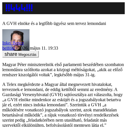
A GVH elnöke és a legfőbb ügyész sem tervez lemondani
Inkei Bence
belföld
2026. május 11. 19:33
Megosztás
Magyar Péter miniszterelnök első parlamenti beszédében szombaton
lemondásra szólította azokat a közjogi méltóságokat, „akik az előző
rendszer kiszolgálói voltak”, legkésőbb május 31-ig.
A Telex megkérdezte a Magyar által megnevezett hivatalokat,
terveznek-e lemondani, de eddig kettőből semmi az eredmény. A
Gazdasági Versenyhivatal (GVH) sajtóosztálya azt válaszolta, hogy
„a GVH elnöke mindenkor az esküjét és a jogszabályokat betartva
jár el, ezért nincs indoka lemondani”. Szerintük a GVH „a
működésére vonatkozó jogszabályok szerint, azok maradéktalan
betartásával működik”, a rájuk vonatkozó törvényi rendelkezések
szerint pedig „feladatkörében nem utasítható, feladatát más
szervektől elkülönülten, befolyásolástól mentesen látja el.”