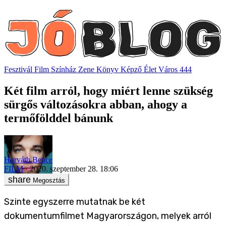
Fesztivál
Film
Színház
Zene
Könyv
Képző
Élet
Város
444
Két film arról, hogy miért lenne szükség
sürgős változásokra abban, ahogy a
termőfölddel bánunk
Horváth Bence
FILM
2020. szeptember 28. 18:06
Megosztás
Szinte egyszerre mutatnak be két
dokumentumfilmet Magyarországon, melyek arról