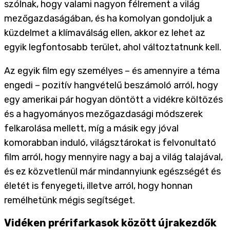
szólnak, hogy valami nagyon félrement a világ
mezőgazdaságában, és ha komolyan gondoljuk a
küzdelmet a klímaválság ellen, akkor ez lehet az
egyik legfontosabb terület, ahol változtatnunk kell.
Az egyik film egy személyes – és amennyire a téma
engedi – pozitív hangvételű beszámoló arról, hogy
egy amerikai pár hogyan döntött a vidékre költözés
és a hagyományos mezőgazdasági módszerek
felkarolása mellett, míg a másik egy jóval
komorabban induló, világsztárokat is felvonultató
film arról, hogy mennyire nagy a baj a világ talajával,
és ez közvetlenül már mindannyiunk egészségét és
életét is fenyegeti, illetve arról, hogy honnan
remélhetünk mégis segítséget.
Vidéken prérifarkasok között újrakezdők