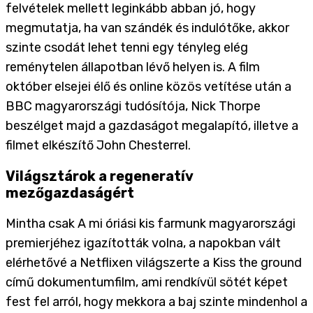
felvételek mellett leginkább abban jó, hogy
megmutatja, ha van szándék és indulótőke, akkor
szinte csodát lehet tenni egy tényleg elég
reménytelen állapotban lévő helyen is. A film
október elsejei élő és online közös vetítése után a
BBC magyarországi tudósítója, Nick Thorpe
beszélget majd a gazdaságot megalapító, illetve a
filmet elkészítő John Chesterrel.
Világsztárok a regeneratív
mezőgazdaságért
Mintha csak A mi óriási kis farmunk magyarországi
premierjéhez igazították volna, a napokban vált
elérhetővé a Netflixen világszerte a Kiss the ground
című dokumentumfilm, ami rendkívül sötét képet
fest fel arról, hogy mekkora a baj szinte mindenhol a