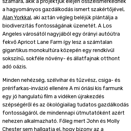
számára, akik a projektjük elején összeismerkednek
a hagyományos gazdálkodás ismert szakértőjével,
Alan Yorkkal
, aki aztán végleg beléjük plántálja a
biodiverzitás fontosságának üzenetét. A Los
Angeles városától nagyjából egy órányi autóútra
fekvő Apricot Lane Farm így lesz a számtalan
gigantikus monokultúra közepén egy rendkívül
sokszínű, sokféle növény- és állatfajnak otthont
adó oázis.
Minden nehézség, szélvihar és tűzvész, csiga- és
prérifarkas-invázió ellenére A mi óriási kis farmunk
egy jó hangulatú film a vidéken újrakezdés
szépségéről és az ökológiailag tudatos gazdálkodás
fontosságáról, de mindennapi útmutatóként azért
nehezen alkalmazható. Főleg mert John és Molly
Chester sem hallgatja el, hogy bizony az a