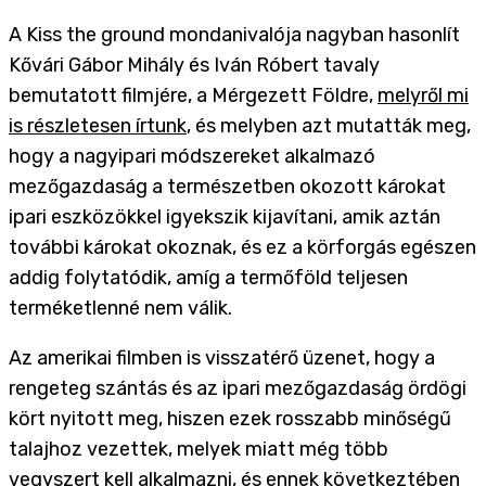
A Kiss the ground mondanivalója nagyban hasonlít
Kővári Gábor Mihály és Iván Róbert tavaly
bemutatott filmjére, a Mérgezett Földre,
melyről mi
is részletesen írtunk
, és melyben azt mutatták meg,
hogy a nagyipari módszereket alkalmazó
mezőgazdaság a természetben okozott károkat
ipari eszközökkel igyekszik kijavítani, amik aztán
további károkat okoznak, és ez a körforgás egészen
addig folytatódik, amíg a termőföld teljesen
terméketlenné nem válik.
Az amerikai filmben is visszatérő üzenet, hogy a
rengeteg szántás és az ipari mezőgazdaság ördögi
kört nyitott meg, hiszen ezek rosszabb minőségű
talajhoz vezettek, melyek miatt még több
vegyszert kell alkalmazni, és ennek következtében