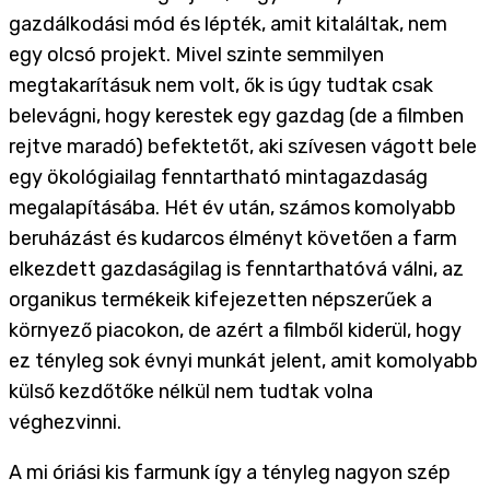
gazdálkodási mód és lépték, amit kitaláltak, nem
egy olcsó projekt. Mivel szinte semmilyen
megtakarításuk nem volt, ők is úgy tudtak csak
belevágni, hogy kerestek egy gazdag (de a filmben
rejtve maradó) befektetőt, aki szívesen vágott bele
egy ökológiailag fenntartható mintagazdaság
megalapításába. Hét év után, számos komolyabb
beruházást és kudarcos élményt követően a farm
elkezdett gazdaságilag is fenntarthatóvá válni, az
organikus termékeik kifejezetten népszerűek a
környező piacokon, de azért a filmből kiderül, hogy
ez tényleg sok évnyi munkát jelent, amit komolyabb
külső kezdőtőke nélkül nem tudtak volna
véghezvinni.
A mi óriási kis farmunk így a tényleg nagyon szép