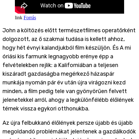
Forrás
John a költözés előtt természetfilmes operatőrként
dolgozott, az ő szakmai tudása is kellett ahhoz,
hogy hét évnyi kalandjukból film készüljön. És A mi
óriási kis farmunk legnagyobb erénye épp a
felvételekben rejlik: a Kaliforniában a teljesen
kiszáradt gazdaságba megérkező házaspár
munkája nyomán pár év után újra virágozni kezd
minden, a film pedig tele van gyönyörűen felvett
jelenetekkel arról, ahogy a legkülönfélébb élőlények
térnek vissza egykori otthonukba.
Az újra felbukkanó élőlények persze újabb és újabb
megoldandó problémákat jelentenek a gazdálkodók