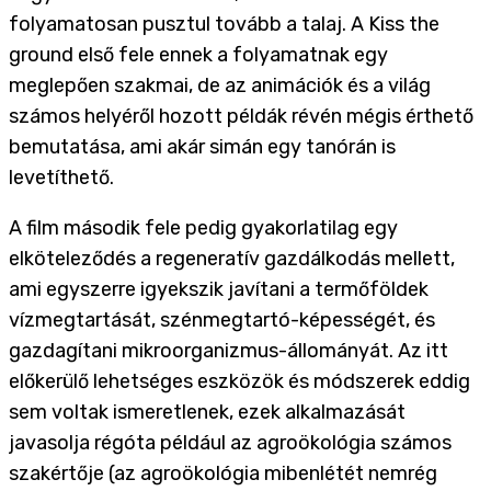
folyamatosan pusztul tovább a talaj. A Kiss the
ground első fele ennek a folyamatnak egy
meglepően szakmai, de az animációk és a világ
számos helyéről hozott példák révén mégis érthető
bemutatása, ami akár simán egy tanórán is
levetíthető.
A film második fele pedig gyakorlatilag egy
elköteleződés a regeneratív gazdálkodás mellett,
ami egyszerre igyekszik javítani a termőföldek
vízmegtartását, szénmegtartó-képességét, és
gazdagítani mikroorganizmus-állományát. Az itt
előkerülő lehetséges eszközök és módszerek eddig
sem voltak ismeretlenek, ezek alkalmazását
javasolja régóta például az agroökológia számos
szakértője (az agroökológia mibenlétét nemrég