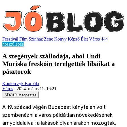
Fesztivál
Film
Színház
Zene
Könyv
Képző
Élet
Város
444
hosszúlépés
A szegények szállodája, ahol Undi
Mariska freskóin terelgették libáikat a
pásztorok
Koniorczyk Borbála
Város
2024. május 11. 16:21
Megosztás
A 19. század végén Budapest kénytelen volt
szembenézni a város példátlan növekedésének
árnyoldalaival: a lakások olyan árakon mozogtak,