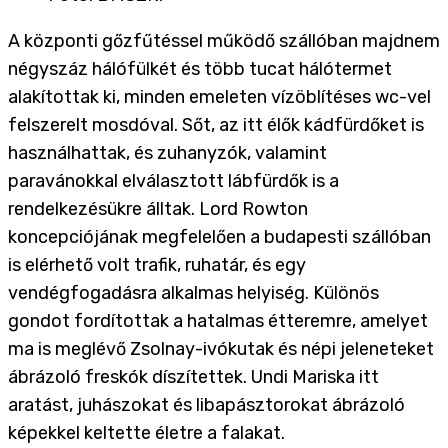
A központi gőzfűtéssel működő szállóban majdnem
négyszáz hálófülkét és több tucat hálótermet
alakítottak ki, minden emeleten vízöblítéses wc-vel
felszerelt mosdóval. Sőt, az itt élők kádfürdőket is
használhattak, és zuhanyzók, valamint
paravánokkal elválasztott lábfürdők is a
rendelkezésükre álltak. Lord Rowton
koncepciójának megfelelően a budapesti szállóban
is elérhető volt trafik, ruhatár, és egy
vendégfogadásra alkalmas helyiség. Különös
gondot fordítottak a hatalmas étteremre, amelyet
ma is meglévő Zsolnay-ivókutak és népi jeleneteket
ábrázoló freskók díszítettek. Undi Mariska itt
aratást, juhászokat és libapásztorokat ábrázoló
képekkel keltette életre a falakat.