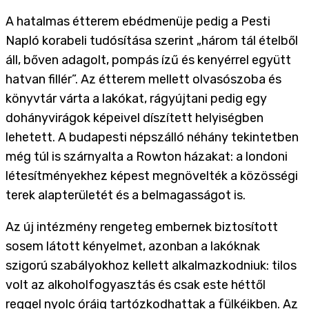
A hatalmas étterem ebédmenüje pedig a Pesti
Napló korabeli tudósítása szerint „három tál ételből
áll, bőven adagolt, pompás ízű és kenyérrel együtt
hatvan fillér”. Az étterem mellett olvasószoba és
könyvtár várta a lakókat, rágyújtani pedig egy
dohányvirágok képeivel díszített helyiségben
lehetett. A budapesti népszálló néhány tekintetben
még túl is szárnyalta a Rowton házakat: a londoni
létesítményekhez képest megnövelték a közösségi
terek alapterületét és a belmagasságot is.
Az új intézmény rengeteg embernek biztosított
sosem látott kényelmet, azonban a lakóknak
szigorú szabályokhoz kellett alkalmazkodniuk: tilos
volt az alkoholfogyasztás és csak este héttől
reggel nyolc óráig tartózkodhattak a fülkéikben. Az