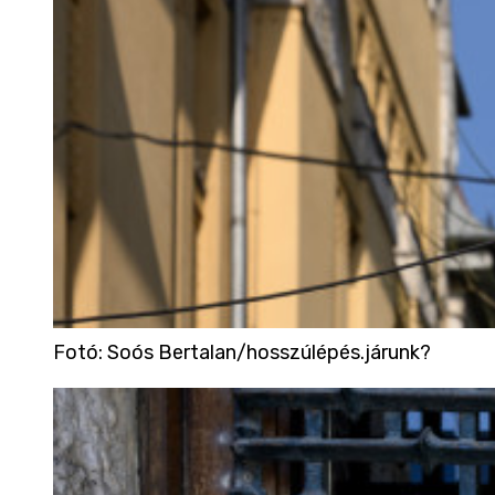
Fotó
:
Soós Bertalan/hosszúlépés.járunk?