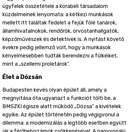
ügyfelek összetétele a korabeli társadalom
küzdelmeinek lenyomata: a kétkezi munkások
mellett itt találtak fedelet a fejük fölé tanárok,
államhivatalnokok, rendőrök, orvostanhallgatók,
képzőművészek és detektívek is. A nyitást követő
évekre pedig jellemző volt, hogy a munkások
kényelmesebben tudták berendezni a fülkéiket,
mint a „szellemi proletárok”.
Élet a Dózsán
Budapesten kevés olyan épület áll, amely a
megnyitása óta ugyanazt a funkciót tölti be, a
BMSZKI égisze alatt működő „Dózsa” a kivételek
egyike. Az épület történetén pedig végigvonul a
dilemma: a modernizálás a legtöbb esetben együtt
jár a férőhelyszámok csökkenésével. A nagyvonalú