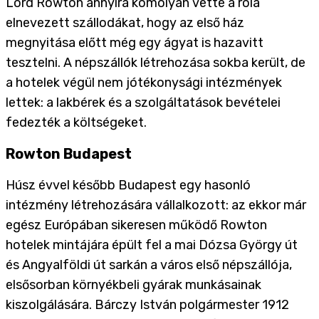
Lord Rowton annyira komolyan vette a róla
elnevezett szállodákat, hogy az első ház
megnyitása előtt még egy ágyat is hazavitt
tesztelni. A népszállók létrehozása sokba került, de
a hotelek végül nem jótékonysági intézmények
lettek: a lakbérek és a szolgáltatások bevételei
fedezték a költségeket.
Rowton Budapest
Húsz évvel később Budapest egy hasonló
intézmény létrehozására vállalkozott: az ekkor már
egész Európában sikeresen működő Rowton
hotelek mintájára épült fel a mai Dózsa György út
és Angyalföldi út sarkán a város első népszállója,
elsősorban környékbeli gyárak munkásainak
kiszolgálására. Bárczy István polgármester 1912