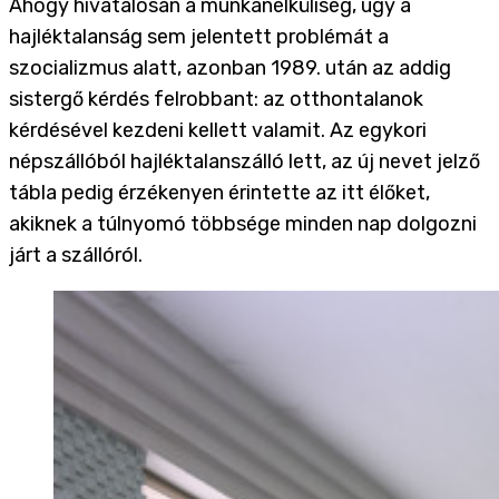
Ahogy hivatalosan a munkanélküliség, úgy a
hajléktalanság sem jelentett problémát a
szocializmus alatt, azonban 1989. után az addig
sistergő kérdés felrobbant: az otthontalanok
kérdésével kezdeni kellett valamit. Az egykori
népszállóból hajléktalanszálló lett, az új nevet jelző
tábla pedig érzékenyen érintette az itt élőket,
akiknek a túlnyomó többsége minden nap dolgozni
járt a szállóról.