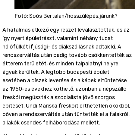
Fotó
:
Soós Bertalan/hosszúlépés.járunk?
A hatalmas étkező egy részét leválasztották, és az
így nyert épületrészt, valamint néhány tucat
hálófülkét ifjúsági- és diákszállásnak adtak ki. A
rendszerváltás után pedig tovább csökkentették az
étterem területét, és minden talpalatnyi helyre
ágyak kerültek. A legtöbb budapesti épület
esetében a díszek leverése és a képek eltüntetése
az 1950-es évekhez köthető, azonban a népszálló
freskói megúszták a szocialista jövő szorgos
építését. Undi Mariska freskóit érthetetlen okokból,
bőven a rendszerváltás után tüntették el a falakról,
a lakók csendes felháborodása mellett.