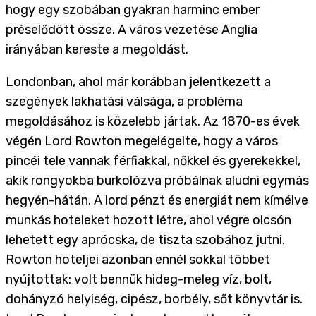
hogy egy szobában gyakran harminc ember
préselődött össze. A város vezetése Anglia
irányában kereste a megoldást.
Londonban, ahol már korábban jelentkezett a
szegények lakhatási válsága, a probléma
megoldásához is közelebb jártak. Az 1870-es évek
végén Lord Rowton megelégelte, hogy a város
pincéi tele vannak férfiakkal, nőkkel és gyerekekkel,
akik rongyokba burkolózva próbálnak aludni egymás
hegyén-hátán. A lord pénzt és energiát nem kímélve
munkás hoteleket hozott létre, ahol végre olcsón
lehetett egy aprócska, de tiszta szobához jutni.
Rowton hoteljei azonban ennél sokkal többet
nyújtottak: volt bennük hideg-meleg víz, bolt,
dohányzó helyiség, cipész, borbély, sőt könyvtár is.