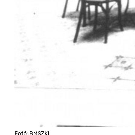
Fotó
:
BMSZKI