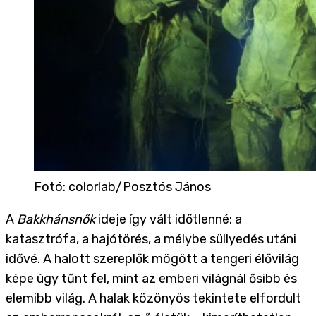
Fotó
:
colorlab/Posztós János
A
Bakkhánsnők
ideje így vált időtlenné: a
katasztrófa, a hajótörés, a mélybe süllyedés utáni
idővé. A halott szereplők mögött a tengeri élővilág
képe úgy tűnt fel, mint az emberi világnál ősibb és
elemibb világ. A halak közönyös tekintete elfordult