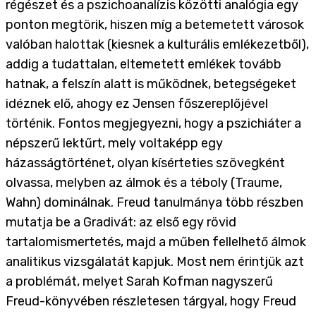
régészet és a pszichoanalízis közötti analógia egy
ponton megtörik, hiszen míg a betemetett városok
valóban halottak (kiesnek a kulturális emlékezetből),
addig a tudattalan, eltemetett emlékek tovább
hatnak, a felszín alatt is működnek, betegségeket
idéznek elő, ahogy ez Jensen főszereplőjével
történik. Fontos megjegyezni, hogy a pszichiáter a
népszerű lektűrt, mely voltaképp egy
házasságtörténet, olyan kísérteties szövegként
olvassa, melyben az álmok és a téboly (Traume,
Wahn) dominálnak. Freud tanulmánya több részben
mutatja be a Gradivát: az első egy rövid
tartalomismertetés, majd a műben fellelhető álmok
analitikus vizsgálatát kapjuk. Most nem érintjük azt
a problémát, melyet Sarah Kofman nagyszerű
Freud-könyvében részletesen tárgyal, hogy Freud