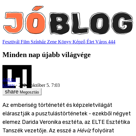
Fesztivál
Film
Színház
Zene
Könyv
Képző
Élet
Város
444
Minden nap újabb világvége
444.hu
könyv
2024. október 5. 7:03
Megosztás
Az emberiség történetét és képzeletvilágát
elárasztják a pusztulástörténetek - ezekből négyet
elemez Darida Veronika esztéta, az ELTE Esztétika
Tanszék vezetője. Az esszé a
Hévíz
folyóirat