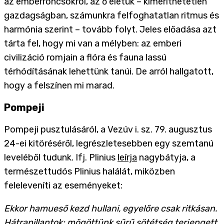
az emberroncsokról, az ő életük – kimeríthetetlen
gazdagságban, számunkra felfoghatatlan ritmus és
harmónia szerint – tovább folyt. Jeles előadása azt
tárta fel, hogy mi van a mélyben: az emberi
civilizáció romjain a flóra és fauna lassú
térhódításának lehettünk tanúi. De arról hallgatott,
hogy a felszínen mi marad.
Pompeji
Pompeji pusztulásáról, a Vezúv i. sz. 79. augusztus
24-ei kitöréséről, legrészletesebben egy szemtanú
leveléből tudunk. Ifj. Plinius
leírja
nagybátyja, a
természettudós Plinius halálát, miközben
feleleveníti az eseményeket:
Ekkor hamueső kezd hullani, egyelőre csak ritkásan.
Hátrapillantok: mögöttünk sűrű sötétség terjengett,