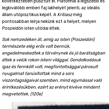
következtében pusztult el. Platónnál a legszebb és
legkiválóbb emberi faj lakhelyét jelenti, az ideális
állam utópisztikus képét. A
Kritiasz
még
pontosabban leírja nekünk ezt a helyet, melyen
Poszeidón isten utódai éltek.
Sok nemzedéken át, amíg az isten (Poszeidón)
természete elég erős volt bennük,
engedelmeskedtek a törvénynek és jó barátságban
éltek a velük rokon isteni világgal. Gondolkodásuk
igaz és fennkölt volt, megfontoltsággal párosult
nyugalmat tanúsítottak mind a sors
viszontagságaival szemben, mind egymással való
érintkezésükben, ezért az erényt kivéve mindent
megvetettek. (120e)