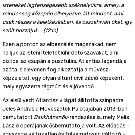
isteneket legfenségesebb székhelyükre, amely, a
mindenség közepén elhelyezve, lát mindent, ami
csak részes a keletkezésben, és összehíván őket, így
szólt hozzájuk... (121c)
Ezen a ponton az elbeszélés megszakad, nem
halljuk az isteni ítéletet kihirdető szavakat, ami
biztos, az csupán a pusztulás. Atlantisz legendája
azóta is elevenen foglalkoztatja a művészi
képzeletet, egy olyan eltűnt civilizáció képeként,
mely egyszerre régmúlt és eljövendő.
Az elsüllyedt Atlantisz világát állította színpadra
Jeles András a Művészetek Palotájában 2013-ban
bemutatott
Bakkhánsnők
-rendezése is, mely Melis
László operájának ősbemutatója volt. Az előadás –
egyszerre változatlan és folyamatosan változó –