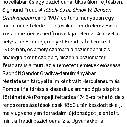
novellában és egy pszichoanalitikus álomfejtésben.
Sigmund Freud
A téboly és az álmok W. Jensen
Gradivájában
című 1907-es tanulmányában egy
mára már elfeledett író (csak a freudi elemzésnek
köszönhetően ismert) novelláját elemzi. A novella
helyszíne Pompeji, melyet Freud is felkeresett
1902-ben, és amely számára a pszichoanalízis
analógiájaként szolgált, hiszen a pszichiáter
feladata is a múlt, az eltemetett emlékek előásása.
Radnóti Sándor Gradiva-tanulmányában
részletesen tárgyalta, miként vált Herculaneum és
Pompeji feltárása a klasszikus archeológia alapító
történetévé (Pompeji feltárása 1748-ra tehető, de a
rendszeres ásatások csak 1860 után kezdődtek el),
mely ugyanolyan forradalmi újdonságot jelentett,
mint a freudi pszichoanalízis. Ugyanakkor a