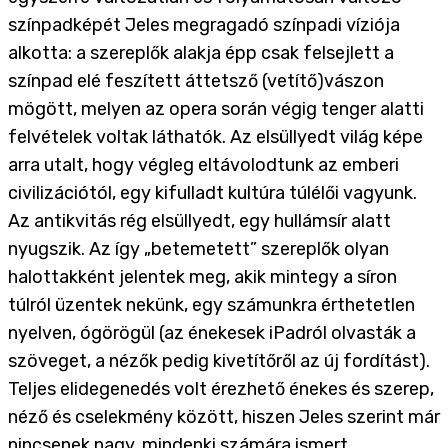
színpadképét Jeles megragadó színpadi víziója
alkotta: a szereplők alakja épp csak felsejlett a
színpad elé feszített áttetsző (vetítő)vászon
mögött, melyen az opera során végig tenger alatti
felvételek voltak láthatók. Az elsüllyedt világ képe
arra utalt, hogy végleg eltávolodtunk az emberi
civilizációtól, egy kifulladt kultúra túlélői vagyunk.
Az antikvitás rég elsüllyedt, egy hullámsír alatt
nyugszik. Az így „betemetett” szereplők olyan
halottakként jelentek meg, akik mintegy a síron
túlról üzentek nekünk, egy számunkra érthetetlen
nyelven, ógörögül (az énekesek iPadról olvasták a
szöveget, a nézők pedig kivetítőről az új fordítást).
Teljes elidegenedés volt érezhető énekes és szerep,
néző és cselekmény között, hiszen Jeles szerint már
nincsenek nagy, mindenki számára ismert