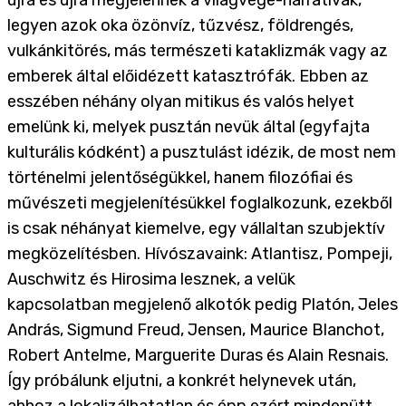
újra és újra megjelennek a világvége-narratívák,
legyen azok oka özönvíz, tűzvész, földrengés,
vulkánkitörés, más természeti kataklizmák vagy az
emberek által előidézett katasztrófák. Ebben az
esszében néhány olyan mitikus és valós helyet
emelünk ki, melyek pusztán nevük által (egyfajta
kulturális kódként) a pusztulást idézik, de most nem
történelmi jelentőségükkel, hanem filozófiai és
művészeti megjelenítésükkel foglalkozunk, ezekből
is csak néhányat kiemelve, egy vállaltan szubjektív
megközelítésben. Hívószavaink: Atlantisz, Pompeji,
Auschwitz és Hirosima lesznek, a velük
kapcsolatban megjelenő alkotók pedig Platón, Jeles
András, Sigmund Freud, Jensen, Maurice Blanchot,
Robert Antelme, Marguerite Duras és Alain Resnais.
Így próbálunk eljutni, a konkrét helynevek után,