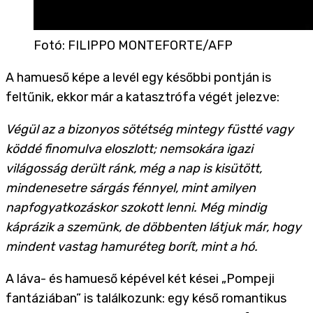
Fotó
:
FILIPPO MONTEFORTE/AFP
A hamueső képe a levél egy későbbi pontján is
feltűnik, ekkor már a katasztrófa végét jelezve:
Végül az a bizonyos sötétség mintegy füstté vagy
köddé finomulva eloszlott; nemsokára igazi
világosság derült ránk, még a nap is kisütött,
mindenesetre sárgás fénnyel, mint amilyen
napfogyatkozáskor szokott lenni. Még mindig
káprázik a szemünk, de döbbenten látjuk már, hogy
mindent vastag hamuréteg borít, mint a hó.
A láva- és hamueső képével két kései „Pompeji
fantáziában” is találkozunk: egy késő romantikus