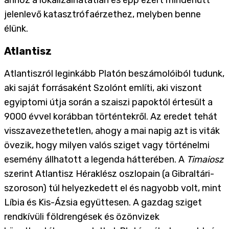
ahhoz a lokalizálhatatlan és épp ezért mindenütt
jelenlevő katasztrófaérzethez, melyben benne
élünk.
Atlantisz
Atlantiszról leginkább Platón beszámolóiból tudunk,
aki saját forrásaként Szolónt említi, aki viszont
egyiptomi útja során a szaiszi papoktól értesült a
9000 évvel korábban történtekről. Az eredet tehát
visszavezethetetlen, ahogy a mai napig azt is viták
övezik, hogy milyen valós sziget vagy történelmi
esemény állhatott a legenda hátterében. A
Timaiosz
szerint Atlantisz Héraklész oszlopain (a Gibraltári-
szoroson) túl helyezkedett el és nagyobb volt, mint
Líbia és Kis-Ázsia együttesen. A gazdag sziget
rendkívüli földrengések és özönvizek