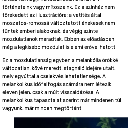
történeteink vagy mítoszaink. Ez a színház nem
törekedett az illusztrációra: a vetítés által
moszatos-romossá változtatott énekesek nem
tűntek emberi alakoknak, és végig szinte
mozdulatlanok maradtak. Ebben az előadásban
még a legkisebb mozdulat is elemi erővel hatott.
Ez a mozdulatlanság egyben a melankólia örökké
változatlan, kővé meredt, stagnáló idejére utalt,
mely egyúttal a cselekvés lehetetlensége. A
melankolikus időfelfogás számára nem létezik
eleven jelen, csak a múlt visszaidézése. A
melankolikus tapasztalat szerint már mindenen túl
vagyunk, már minden megtörtént.