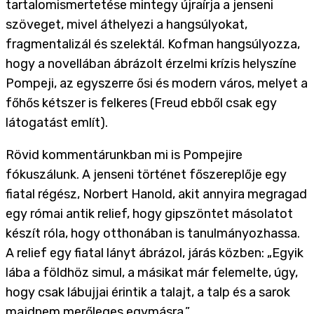
tartalomismertetése mintegy újraírja a jenseni
szöveget, mivel áthelyezi a hangsúlyokat,
fragmentalizál és szelektál. Kofman hangsúlyozza,
hogy a novellában ábrázolt érzelmi krízis helyszíne
Pompeji, az egyszerre ősi és modern város, melyet a
főhős kétszer is felkeres (Freud ebből csak egy
látogatást említ).
Rövid kommentárunkban mi is Pompejire
fókuszálunk. A jenseni történet főszereplője egy
fiatal régész, Norbert Hanold, akit annyira megragad
egy római antik relief, hogy gipszöntet másolatot
készít róla, hogy otthonában is tanulmányozhassa.
A relief egy fiatal lányt ábrázol, járás közben: „Egyik
lába a földhöz simul, a másikat már felemelte, úgy,
hogy csak lábujjai érintik a talajt, a talp és a sarok
majdnem merőleges egymásra.”