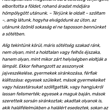
elborította a földet, rohanó áradat módjára
hömpölygött utánunk. – Térjünk le oldalt – szóltam
–, amíg látunk, hogyha elvágódunk az úton, az
utánunk özönlő sokaság el ne taposson bennünket
a sötétben.
Alig tekintünk körül, máris sötétség szakad ránk,
nem olyan, mint a holdtalan vagy felhős éjszaka,
hanem olyan, mint mikor zárt helyiségben eloltják a
lámpát. Ekkor felhangzott az asszonyok
jajveszékelése, gyermekek siránkozása, férfiak
kiáltozása: egyesek szüleiket, mások gyermekeiket
vagy házastársukat szólítgatták, vagy hangjukról
lassan felismerték; egyesek a maguk baján, mások
szeretteik sorsán siránkoztak; akadtak olyanok is,
akik halálfélelmükben a halálért esedeztek, sokan az