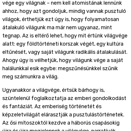
vége egy világnak – nem kell atomistának lennünk
ahhoz, hogy azt gondoljuk, mindig vannak pusztuló
világok, érthetjük ezt úgy is, hogy folyamatosan
átalakuló világunk ma már nem ugyanaz, mint
tegnap. Az is eltérő lehet, hogy mit értünk világvége
alatt: egy földtörténeti korszak végét, egy kultúra
eltűnését, vagy saját világunk radikális átalakulását.
Ahogy úgy is vélhetjük, hogy világunk vége a saját
halálunkkal esik egybe: megszűnésünkkel szűnik
meg számunkra a világ.
Ugyanakkor a világvége, értsük bárhogy is,
szüntelenül foglalkoztatja az emberi gondolkodást
és fantáziát. Az emberiség történetét és
képzeletvilágát elárasztják a pusztulástörténetek.
Az ősi mítoszoktól kezdve a háborús csapásokig