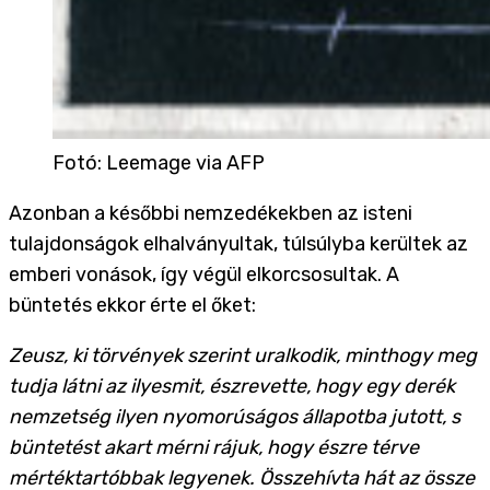
Fotó
:
Leemage via AFP
Azonban a későbbi nemzedékekben az isteni
tulajdonságok elhalványultak, túlsúlyba kerültek az
emberi vonások, így végül elkorcsosultak. A
büntetés ekkor érte el őket:
Zeusz, ki törvények szerint uralkodik, minthogy meg
tudja látni az ilyesmit, észrevette, hogy egy derék
nemzetség ilyen nyomorúságos állapotba jutott, s
büntetést akart mérni rájuk, hogy észre térve
mértéktartóbbak legyenek. Összehívta hát az össze