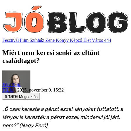
Fesztivál
Film
Színház
Zene
Könyv
Képző
Élet
Város
444
Miért nem keresi senki az eltűnt
családtagot?
Fődi Kitti
FILM
2025. november 9. 15:32
Megosztás
„Ő csak kereste a pénzt ezzel, lányokat futtatott, a
lányok is keresték a pénzt ezzel, mindenki jól járt,
nem?” (Nagy Feró)