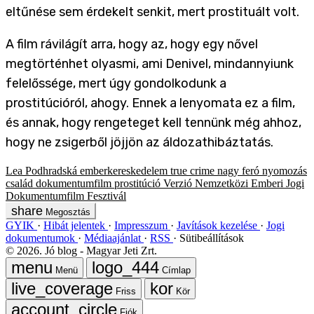
eltűnése sem érdekelt senkit, mert prostituált volt.
A film rávilágít arra, hogy az, hogy egy nővel
megtörténhet olyasmi, ami Denivel, mindannyiunk
felelőssége, mert úgy gondolkodunk a
prostitúcióról, ahogy. Ennek a lenyomata ez a film,
és annak, hogy rengeteget kell tennünk még ahhoz,
hogy ne zsigerből jöjjön az áldozathibáztatás.
Lea Podhradská
emberkereskedelem
true crime
nagy feró
nyomozás
család
dokumentumfilm
prostitúció
Verzió Nemzetközi Emberi Jogi
Dokumentumfilm Fesztivál
Megosztás
GYIK
Hibát jelentek
Impresszum
Javítások kezelése
Jogi
dokumentumok
Médiaajánlat
RSS
Sütibeállítások
©
2026
. Jó blog - Magyar Jeti Zrt.
Menü
Címlap
Friss
Kör
Fiók