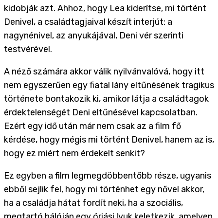
kidobják azt. Ahhoz, hogy Lea kiderítse, mi történt
Denivel, a családtagjaival készít interjút: a
nagynénivel, az anyukájával, Deni vér szerinti
testvérével.
A néző számára akkor válik nyilvánvalóvá, hogy itt
nem egyszerűen egy fiatal lány eltűnésének tragikus
története bontakozik ki, amikor látja a családtagok
érdektelenségét Deni eltűnésével kapcsolatban.
Ezért egy idő után már nem csak az a film fő
kérdése, hogy mégis mi történt Denivel, hanem az is,
hogy ez miért nem érdekelt senkit?
Ez egyben a film legmegdöbbentőbb része, ugyanis
ebből sejlik fel, hogy mi történhet egy nővel akkor,
ha a családja hátat fordít neki, ha a szociális,
megtartó hálóján egy óriási lyuk keletkezik, amelyen