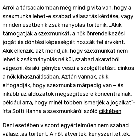
Arról a társadalomban még mindig vita van, hogy a
szexmunka lehet-e szabad választás kérdése, vagy
minden esetben kizsákmányolás történik. „Akik
támogatják a szexmunkát, a nők önrendelkezési
jogát és döntési képességét hozzák fel érvként.
Akik ellenzik, azt mondják, hogy szexmunkát nem
lehet kizsákmányolás nélkül, szabad akaratból
végezni, és aki igénybe veszi a szolgáltatást, cinkos
a nők kihasználásában. Aztán vannak, akik
elfogadják, hogy szexmunka márpedig van – és
inkább az áldozatok megsegítésére koncentrálnak,
például arra, hogy minél többen ismerjék a jogaikat”-
írta Solti Hanna a szexmunkáról szóló
cikkében
.
Deni esetében viszont egyértelműen nem szabad
választás történt. A nőt átverték, kényszerítették,