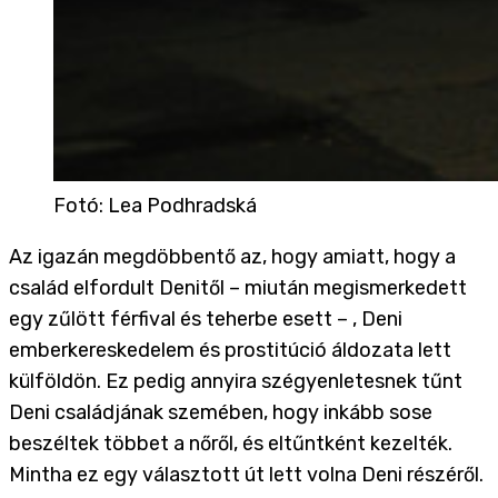
Fotó
:
Lea Podhradská
Az igazán megdöbbentő az, hogy amiatt, hogy a
család elfordult Denitől – miután megismerkedett
egy zűlött férfival és teherbe esett – , Deni
emberkereskedelem és prostitúció áldozata lett
külföldön. Ez pedig annyira szégyenletesnek tűnt
Deni családjának szemében, hogy inkább sose
beszéltek többet a nőről, és eltűntként kezelték.
Mintha ez egy választott út lett volna Deni részéről.