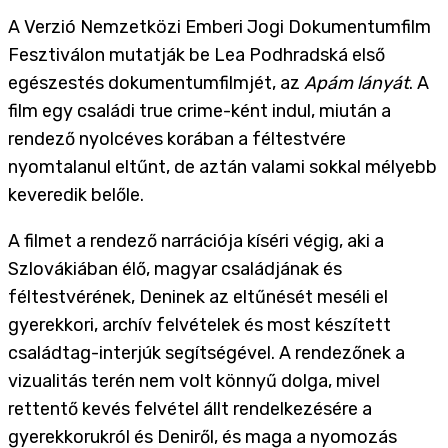
A Verzió Nemzetközi Emberi Jogi Dokumentumfilm
Fesztiválon mutatják be Lea Podhradská első
egészestés dokumentumfilmjét, az
Apám lányát
. A
film egy családi true crime-ként indul, miután a
rendező nyolcéves korában a féltestvére
nyomtalanul eltűnt, de aztán valami sokkal mélyebb
keveredik belőle.
A filmet a rendező narrációja kíséri végig, aki a
Szlovákiában élő, magyar családjának és
féltestvérének, Deninek az eltűnését meséli el
gyerekkori, archív felvételek és most készített
családtag-interjúk segítségével. A rendezőnek a
vizualitás terén nem volt könnyű dolga, mivel
rettentő kevés felvétel állt rendelkezésére a
gyerekkorukról és Deniről, és maga a nyomozás