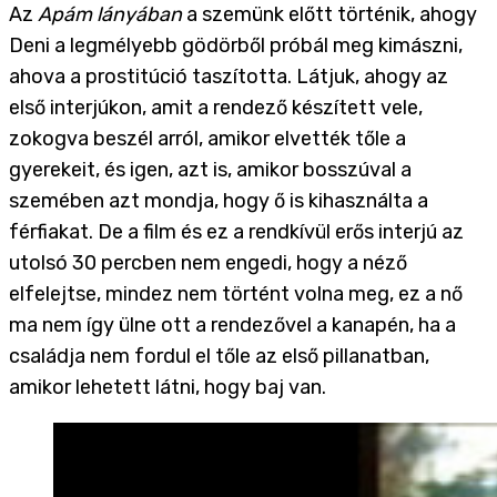
Az
Apám lányában
a szemünk előtt történik, ahogy
Deni a legmélyebb gödörből próbál meg kimászni,
ahova a prostitúció taszította. Látjuk, ahogy az
első interjúkon, amit a rendező készített vele,
zokogva beszél arról, amikor elvették tőle a
gyerekeit, és igen, azt is, amikor bosszúval a
szemében azt mondja, hogy ő is kihasználta a
férfiakat. De a film és ez a rendkívül erős interjú az
utolsó 30 percben nem engedi, hogy a néző
elfelejtse, mindez nem történt volna meg, ez a nő
ma nem így ülne ott a rendezővel a kanapén, ha a
családja nem fordul el tőle az első pillanatban,
amikor lehetett látni, hogy baj van.