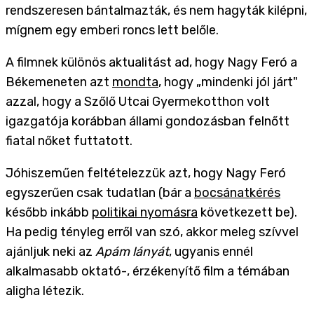
rendszeresen bántalmazták, és nem hagyták kilépni,
mígnem egy emberi roncs lett belőle.
A filmnek különös aktualitást ad, hogy Nagy Feró a
Békemeneten azt
mondta
, hogy „mindenki jól járt"
azzal, hogy a Szőlő Utcai Gyermekotthon volt
igazgatója korábban állami gondozásban felnőtt
fiatal nőket futtatott.
Jóhiszeműen feltételezzük azt, hogy Nagy Feró
egyszerűen csak tudatlan (bár a
bocsánatkérés
később inkább
politikai nyomásra
következett be).
Ha pedig tényleg erről van szó, akkor meleg szívvel
ajánljuk neki az
Apám lányát
, ugyanis ennél
alkalmasabb oktató-, érzékenyítő film a témában
aligha létezik.