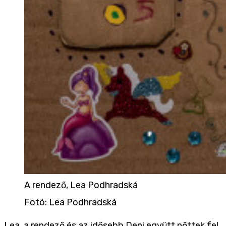
A rendező, Lea Podhradská
Fotó
:
Lea Podhradská
Lea, a rendező és az idősebb Deni együtt nőttek fel,