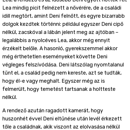
Lea mindig picit felnézett a nővérére, de a családi
idill megtört, amint Deni felnőtt, és egyre bizarrabb
dolgok kezdtek történni: például egyszer Deni cipő
nélkül, zacskóval a lábán jelent meg az ajtóban –
legalábbis a nyolcéves Lea, akkor még ennyit
érzékelt belőle. A hasonló, gyerekszemmel akkor
még érthetetlen eseményeket követte Deni
végleges felszívódása. Deni látszólag nyomtalanul
tűnt el, a család pedig nem kereste, azt se tudták,
hogy él-e vagy meghalt. Egyszer még az is
felmerült, hogy temetést tartsanak a holtteste
nélkül.
A rendező azután ragadott kamerát, hogy
huszonhét évvel Deni eltűnése után levél érkezett
tőle a családnak, akik viszont az elolvasása nélkül