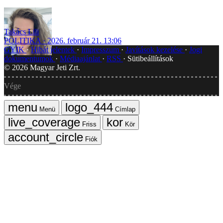
Takács Lili
POLITIKA
2026. február 21. 13:06
GYIK
Hibát jelentek
Impresszum
Javítások kezelése
Jogi
dokumentumok
Médiaajánlat
RSS
Sütibeállítások
©
2026
Magyar Jeti Zrt.
Vége
Menü
Címlap
Friss
Kör
Fiók