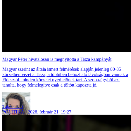
Magyar Péter hivatalosan is megnyitotta a Tisza kampányát
Magyar szerint az általa ismert felmérések alapján jelenleg 80-85
körzetben vezet a Tisza, a többiben behozható távolságban vannak a
Fidesztől, minden körzetet nyerhetőnek tart. A szoba-ügyből azt
tanulta, hogy felmelegítve csak a töltött káposzta jó.
Takács Lili
POLITIKA
2026. február 21. 19:27