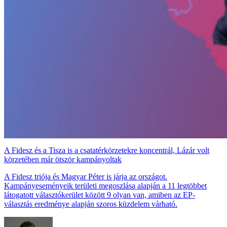
A Fidesz és a Tisza is a csatatérkörzetekre koncentrál, Lázár volt
körzetében már ötször kampányoltak
A Fidesz triója és Magyar Péter is járja az országot.
Kampányeseményeik területi megoszlása alapján a 11 legtöbbet
látogatott választókerület között 9 olyan van, amiben az EP-
választás eredménye alapján szoros küzdelem várható.