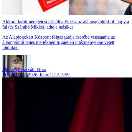
Akkora farokméregetést csinált a Fidesz az aláírásgyűjtésből, hogy a
fal (és Szánthó Miklós) adta a másikat
Az Alapjogokért Központ főigazgatója cserébe visszaadta az
állampárttól teljes mértékben független intézményekbe vetett
hitünket.
Diószegi-Horváth Nóra
POLITIKA
2026. február 22. 5:59