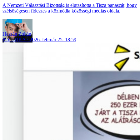
A Nemzeti Választási Bizottság is elutasította a Tisza panaszát, hogy
szélsőségesen fideszes a közmédia közösségi médiás oldala.
Haszán Zoltán
POLITIKA
2026. február 25. 18:59