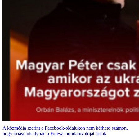
A közmédia szerint a Facebook-oldalukon nem kérhető számon,
hogy óriási túlsúlyban a Fidesz mondanivalóját tolták