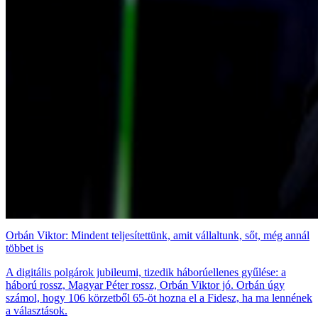
Orbán Viktor: Mindent teljesítettünk, amit vállaltunk, sőt, még annál
többet is
A digitális polgárok jubileumi, tizedik háborúellenes gyűlése: a
háború rossz, Magyar Péter rossz, Orbán Viktor jó. Orbán úgy
számol, hogy 106 körzetből 65-öt hozna el a Fidesz, ha ma lennének
a választások.