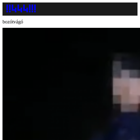
bozótvágó