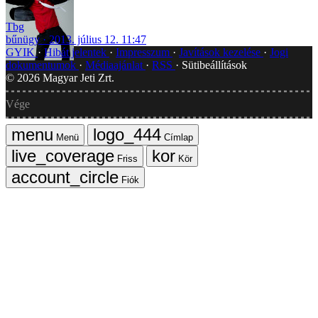
Tbg
bűnügy
2013. július 12. 11:47
GYIK
Hibát jelentek
Impresszum
Javítások kezelése
Jogi
dokumentumok
Médiaajánlat
RSS
Sütibeállítások
©
2026
Magyar Jeti Zrt.
Vége
Menü
Címlap
Friss
Kör
Fiók