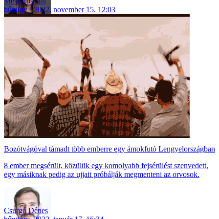
Mészáros Juli
bűnügy
2022. november 15. 12:03
Bozótvágóval támadt több emberre egy ámokfutó Lengyelországban
8 ember megsérült, közülük egy komolyabb fejsérülést szenvedett,
egy másiknak pedig az ujjait próbálják megmenteni az orvosok.
Csurgó Dénes