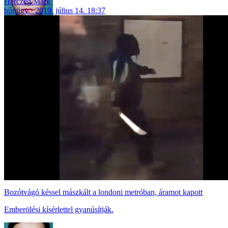
Herczeg Márk
bűnügy
2019. július 14. 18:37
Bozótvágó késsel mászkált a londoni metróban, áramot kapott
Emberölési kísérlettel gyanúsítják.