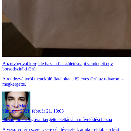
Bozótvágóval kergette haza a fia születésnapi vendégeit egy
borsodsziráki férfi
A rendezvényről menekülő fiatalokat a 62 éves férfi az udvaron is
megkergette.
Herczeg Márk
bűnügy
2021. február 21. 13:03
Ittasan, bozótvágóval kergette élettársát a művelődési házba
A vizsolyi férfi szerencsére célt tévesztett, amikor eldobta a kést.