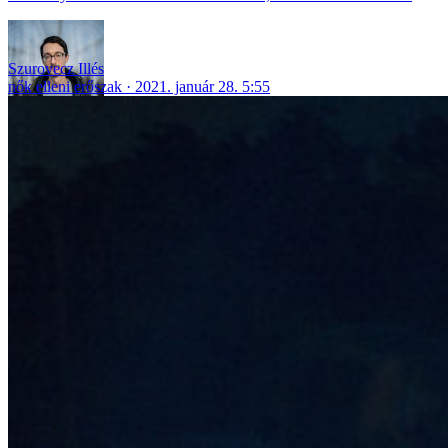
Szurovecz Illés
nők elleni erőszak
2021. január 28. 5:55