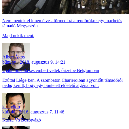
Nem mentek el innen élve - förmedt rá a rendőrökre egy machetés
támadó Megyaszón
Majd nekik ment.
Albert Ákos
bűnügy
2018. augusztus 9. 14:21
Újabb bozótkéses embert vettek őrizetbe Belgiumban
Ezúttal Liége-ben. A szombaton Charleroiban agyonlőtt támadóról
pedig került, hogy egy büntetett előéletű algériai volt.
kasnyikm
külföld
2016. augusztus 7. 11:46
Kasza Vs Bozótvágó