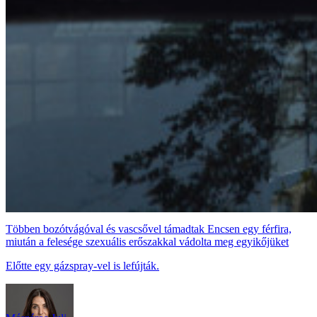
Többen bozótvágóval és vascsővel támadtak Encsen egy férfira,
miután a felesége szexuális erőszakkal vádolta meg egyikőjüket
Előtte egy gázspray-vel is lefújták.