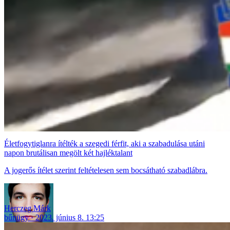
Életfogytiglanra ítélték a szegedi férfit, aki a szabadulása utáni
napon brutálisan megölt két hajléktalant
A jogerős ítélet szerint feltételesen sem bocsátható szabadlábra.
Herczeg Márk
bűnügy
2023. június 8. 13:25