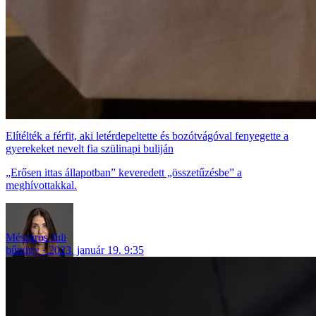
Elítélték a férfit, aki letérdepeltette és bozótvágóval fenyegette a
gyerekeket nevelt fia szülinapi buliján
„Erősen ittas állapotban” keveredett „összetűzésbe” a
meghívottakkal.
Mészáros Juli
bűnügy
2023. január 19. 9:35