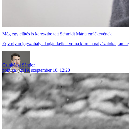
Még egy elütés is keresztbe tett Schmidt Mária emlékévének
Egy olyan jogszabály alapján kellett volna kiírni a pályázatokat, ami eg
Czinkóczi Sándor
politika
2019. szeptember 10. 12:20