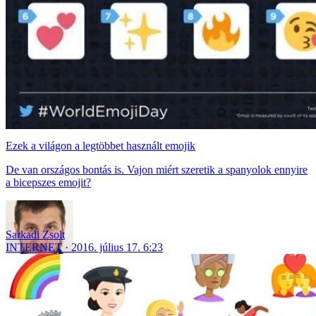
Ezek a világon a legtöbbet használt emojik
De van országos bontás is. Vajon miért szeretik a spanyolok ennyire
a bicepszes emojit?
Sarkadi Zsolt
INTERNET
2016. július 17. 6:23