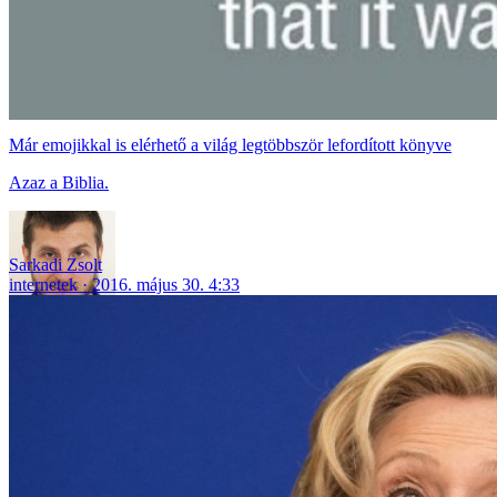
Már emojikkal is elérhető a világ legtöbbször lefordított könyve
Azaz a Biblia.
Sarkadi Zsolt
internetek
2016. május 30. 4:33