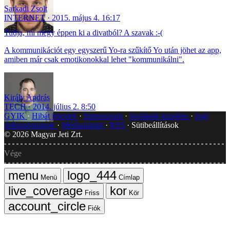
Sarkadi Zsolt
INTERNET
2015. május 4. 16:17
Tudja, mi megy éppen ki a divatból? A szavak :-(
A kommunikációt egy egyszerű Yo-ra szűkítő Yo után jöhet az app,
amiben már csak emotikonokkal lehet "kommunikálni".
Király András
TECH
2014. július 2. 8:50
GYIK
Hibát jelentek
Impresszum
Javítások kezelése
Jogi
dokumentumok
Médiaajánlat
RSS
Sütibeállítások
©
2026
Magyar Jeti Zrt.
Vége
Menü
Címlap
Friss
Kör
Fiók