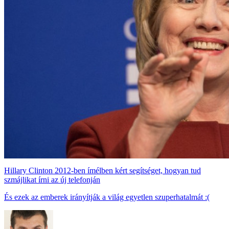
Hillary Clinton 2012-ben ímélben kért segítséget, hogyan tud
szmájlikat írni az új telefonján
És ezek az emberek irányítják a világ egyetlen szuperhatalmát :(