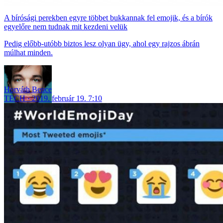
A bírósági perekben egyre többet bukkannak fel emojik, és a bírók
egyelőre nem tudnak mit kezdeni velük
Pedig előbb-utóbb biztos lesz olyan ügy, ahol egy rajzos ábrán
múlhat minden.
Horváth Bence
TECH
2019. február 19. 7:10