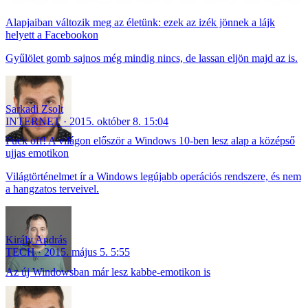
Alapjaiban változik meg az életünk: ezek az izék jönnek a lájk
helyett a Facebookon
Gyűlölet gomb sajnos még mindig nincs, de lassan eljön majd az is.
Sarkadi Zsolt
INTERNET
2015. október 8. 15:04
Fuck off! A világon először a Windows 10-ben lesz alap a középső
ujjas emotikon
Világtörténelmet ír a Windows legújabb operációs rendszere, és nem
a hangzatos terveivel.
Király András
TECH
2015. május 5. 5:55
Az új Windowsban már lesz kabbe-emotikon is