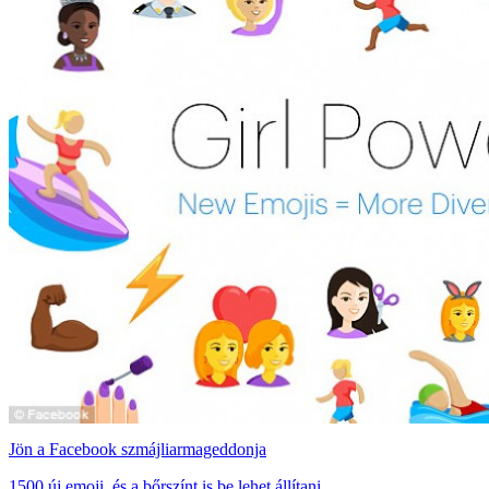
Jön a Facebook szmájliarmageddonja
1500 új emoji, és a bőrszínt is be lehet állítani.