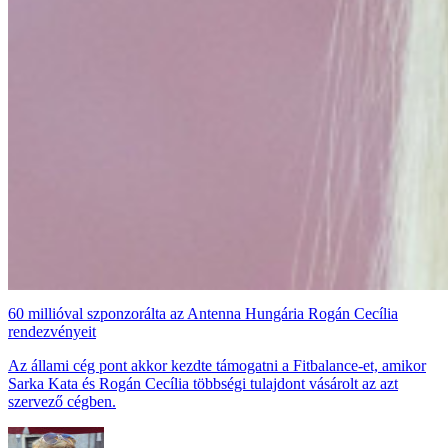
60 millióval szponzorálta az Antenna Hungária Rogán Cecília
rendezvényeit
Az állami cég pont akkor kezdte támogatni a Fitbalance-et, amikor
Sarka Kata és Rogán Cecília többségi tulajdont vásárolt az azt
szervező cégben.