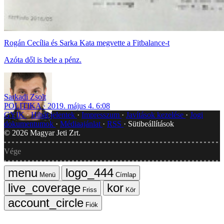
Rogán Cecília és Sarka Kata megvette a Fitbalance-t
Azóta dől is bele a pénz.
Sarkadi Zsolt
POLITIKA
2019. május 4. 6:08
GYIK
Hibát jelentek
Impresszum
Javítások kezelése
Jogi
dokumentumok
Médiaajánlat
RSS
Sütibeállítások
©
2026
Magyar Jeti Zrt.
Vége
Menü
Címlap
Friss
Kör
Fiók