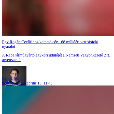
Egy Rogán Cecíliához köthető cég 168 millióért vett siófoki
nyaralót
A Rába járműgyártó egykori üdülőjét a Nemzeti Vagyonkezelő Zrt.
árverezte el.
Benics Márk
belföld
2022. április 13. 11:43