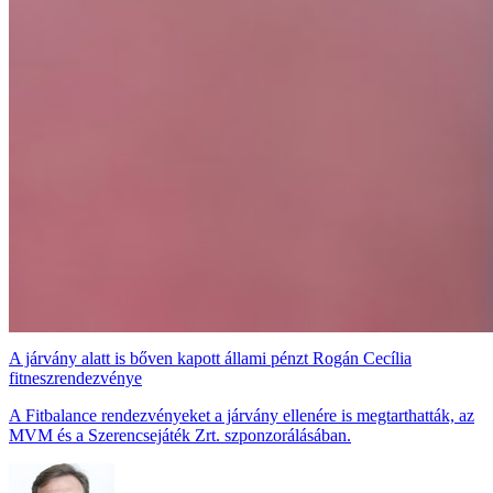
A járvány alatt is bőven kapott állami pénzt Rogán Cecília
fitneszrendezvénye
A Fitbalance rendezvényeket a járvány ellenére is megtarthatták, az
MVM és a Szerencsejáték Zrt. szponzorálásában.