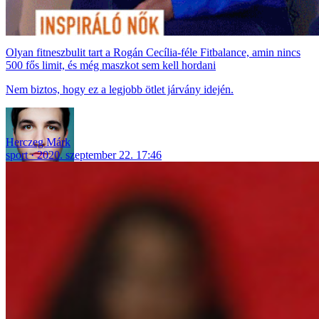
Olyan fitneszbulit tart a Rogán Cecília-féle Fitbalance, amin nincs
500 fős limit, és még maszkot sem kell hordani
Nem biztos, hogy ez a legjobb ötlet járvány idején.
Herczeg Márk
sport
2020. szeptember 22. 17:46