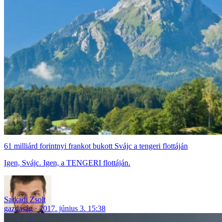
61 milliárd forintnyi frankot bukott Svájc a tengeri flottáján
Igen, Svájc. Igen, a TENGERI flottáján.
Sarkadi Zsolt
gazdaság
2017. június 3. 15:38