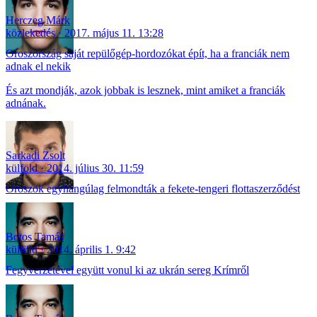
Herczeg Márk
közlekedés
2017. május 11. 13:28
Oroszország saját repülőgép-hordozókat épít, ha a franciák nem
adnak el nekik
És azt mondják, azok jobbak is lesznek, mint amiket a franciák
adnának.
Sarkadi Zsolt
külföld
2014. július 30. 11:59
Oroszok egyhangúlag felmondták a fekete-tengeri flottaszerződést
Botos Tamás
külföld
2014. április 1. 9:42
Fegyverzetével együtt vonul ki az ukrán sereg Krímről