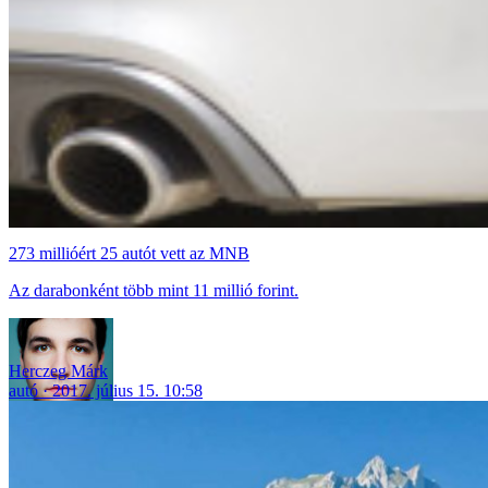
273 millióért 25 autót vett az MNB
Az darabonként több mint 11 millió forint.
Herczeg Márk
autó
2017. július 15. 10:58