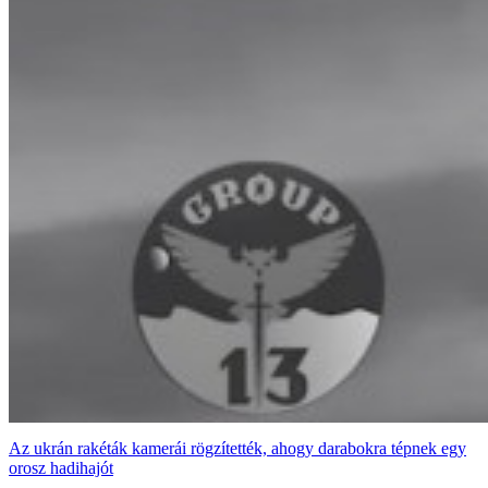
Az ukrán rakéták kamerái rögzítették, ahogy darabokra tépnek egy
orosz hadihajót