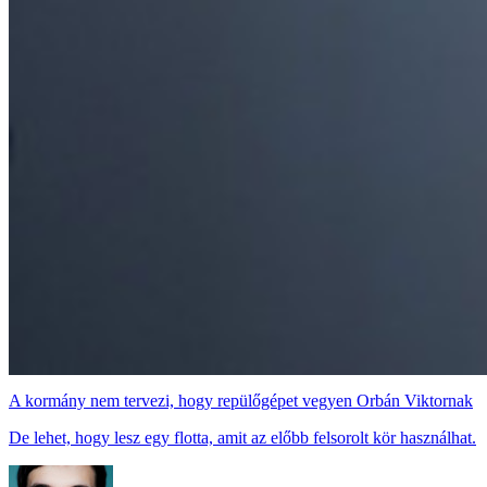
A kormány nem tervezi, hogy repülőgépet vegyen Orbán Viktornak
De lehet, hogy lesz egy flotta, amit az előbb felsorolt kör használhat.