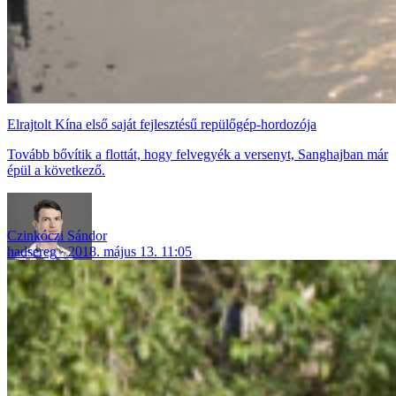
Elrajtolt Kína első saját fejlesztésű repülőgép-hordozója
Tovább bővítik a flottát, hogy felvegyék a versenyt, Sanghajban már
épül a következő.
Czinkóczi Sándor
hadsereg
2018. május 13. 11:05