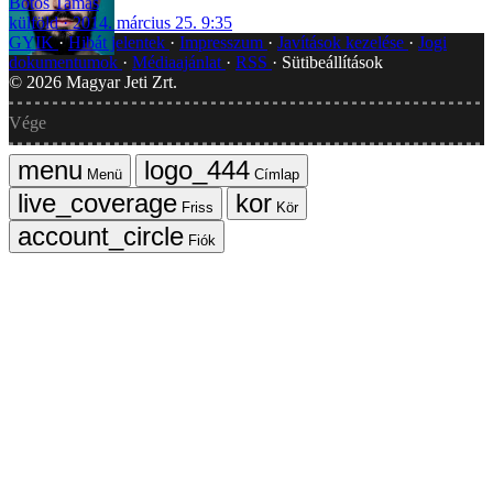
Botos Tamás
külföld
2014. március 25. 9:35
GYIK
Hibát jelentek
Impresszum
Javítások kezelése
Jogi
dokumentumok
Médiaajánlat
RSS
Sütibeállítások
©
2026
Magyar Jeti Zrt.
Vége
Menü
Címlap
Friss
Kör
Fiók