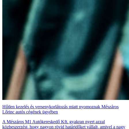
Hűtlen kezelés és versenykorlátozás miatt nyomoznak Mészáros
Lőrinc autós cégének ügyében
A Mészáros M1 Autókereskedő Kft. gyakran nyert azzal
közbeszerzést, hogy nagyon rövid határidőket vállalt, amivel a nagy