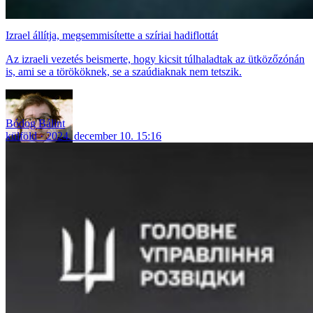
Izrael állítja, megsemmisítette a szíriai hadiflottát
Az izraeli vezetés beismerte, hogy kicsit túlhaladtak az ütközőzónán
is, ami se a törököknek, se a szaúdiaknak nem tetszik.
Bódog Bálint
külföld
2024. december 10. 15:16