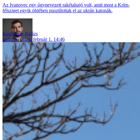
Az Ivanovec egy úgynevezett rakétahajó volt, amit most a Krím-
félsziget egyik öblében pusztítottak el az ukrán katonák.
Kaufmann Balázs
külföld
2024. február 1. 14:46