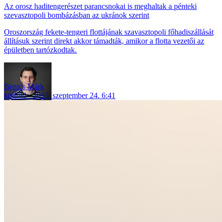
Az orosz haditengerészet parancsnokai is meghaltak a pénteki
szevasztopoli bombázásban az ukránok szerint
Oroszország fekete-tengeri flottájának szavasztopoli főhadiszállását
állításuk szerint direkt akkor támadták, amikor a flotta vezetői az
épületben tartózkodtak.
Benics Márk
külföld
2023. szeptember 24. 6:41