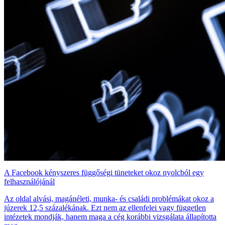
A Facebook kényszeres függőségi tüneteket okoz nyolcból egy
felhasználójánál
Az oldal alvási, magánéleti, munka- és családi problémákat okoz a
júzerek 12,5 százalékának. Ezt nem az ellenfelei vagy független
intézetek mondják, hanem maga a cég korábbi vizsgálata állapította