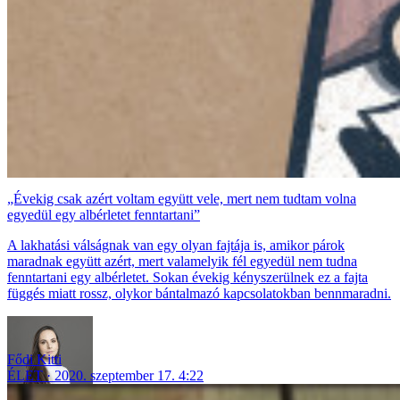
„Évekig csak azért voltam együtt vele, mert nem tudtam volna
egyedül egy albérletet fenntartani”
A lakhatási válságnak van egy olyan fajtája is, amikor párok
maradnak együtt azért, mert valamelyik fél egyedül nem tudna
fenntartani egy albérletet. Sokan évekig kényszerülnek ez a fajta
függés miatt rossz, olykor bántalmazó kapcsolatokban bennmaradni.
Fődi Kitti
ÉLET
2020. szeptember 17. 4:22