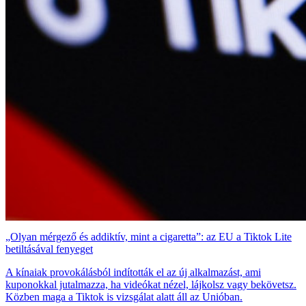
„Olyan mérgező és addiktív, mint a cigaretta”: az EU a Tiktok Lite
betiltásával fenyeget
A kínaiak provokálásból indították el az új alkalmazást, ami
kuponokkal jutalmazza, ha videókat nézel, lájkolsz vagy bekövetsz.
Közben maga a Tiktok is vizsgálat alatt áll az Unióban.