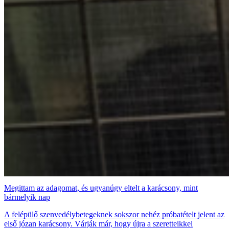
Megittam az adagomat, és ugyanúgy eltelt a karácsony, mint
bármelyik nap
A felépülő szenvedélybetegeknek sokszor nehéz próbatételt jelent az
első józan karácsony. Várják már, hogy újra a szeretteikkel