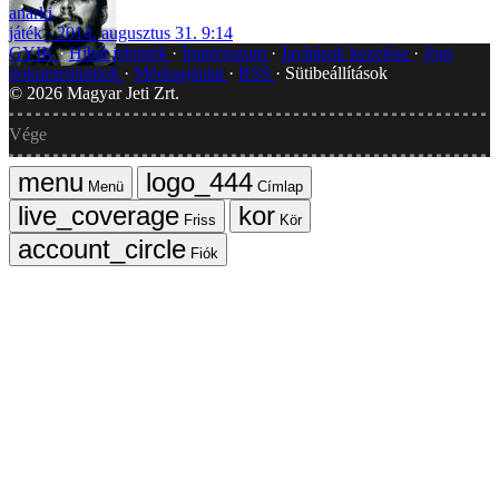
anarki
játék
2014. augusztus 31. 9:14
GYIK
Hibát jelentek
Impresszum
Javítások kezelése
Jogi
dokumentumok
Médiaajánlat
RSS
Sütibeállítások
©
2026
Magyar Jeti Zrt.
Vége
Menü
Címlap
Friss
Kör
Fiók