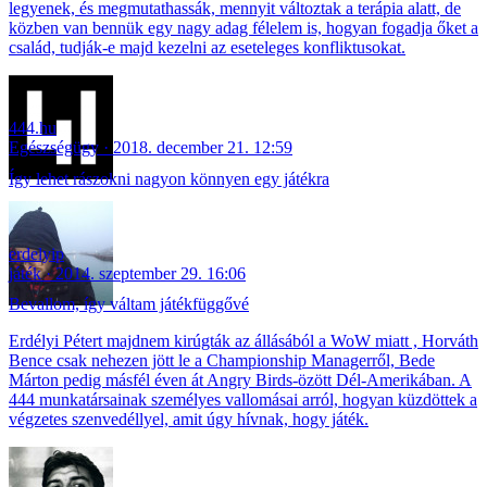
legyenek, és megmutathassák, mennyit változtak a terápia alatt, de
közben van bennük egy nagy adag félelem is, hogyan fogadja őket a
család, tudják-e majd kezelni az eseteleges konfliktusokat.
444.hu
Egészségügy
2018. december 21. 12:59
Így lehet rászokni nagyon könnyen egy játékra
erdelyip
játék
2014. szeptember 29. 16:06
Bevallom, így váltam játékfüggővé
Erdélyi Pétert majdnem kirúgták az állásából a WoW miatt , Horváth
Bence csak nehezen jött le a Championship Managerről, Bede
Márton pedig másfél éven át Angry Birds-özött Dél-Amerikában. A
444 munkatársainak személyes vallomásai arról, hogyan küzdöttek a
végzetes szenvedéllyel, amit úgy hívnak, hogy játék.