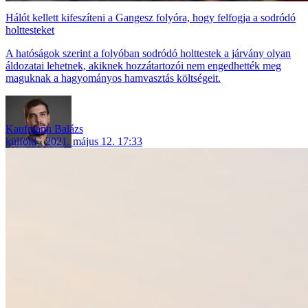
Hálót kellett kifeszíteni a Gangesz folyóra, hogy felfogja a sodródó
holttesteket
A hatóságok szerint a folyóban sodródó holttestek a járvány olyan
áldozatai lehetnek, akiknek hozzátartozói nem engedhették meg
maguknak a hagyományos hamvasztás költségeit.
Kaufmann Balázs
külföld
2021. május 12. 17:33