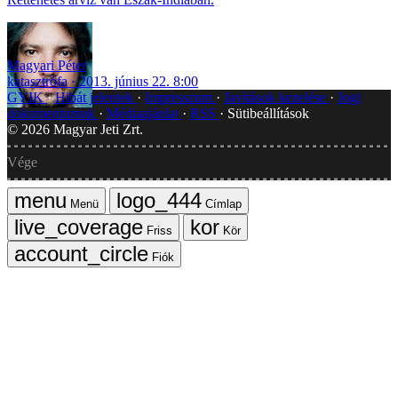
Magyari Péter
katasztrófa
2013. június 22. 8:00
GYIK
Hibát jelentek
Impresszum
Javítások kezelése
Jogi
dokumentumok
Médiaajánlat
RSS
Sütibeállítások
©
2026
Magyar Jeti Zrt.
Vége
Menü
Címlap
Friss
Kör
Fiók