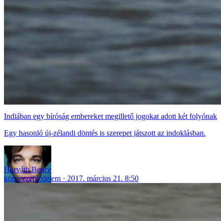
Indiában egy bíróság embereket megillető jogokat adott két folyónak
Egy hasonló új-zélandi döntés is szerepet játszott az indoklásban.
Horváth Bence
környezetvédelem
2017. március 21. 8:50