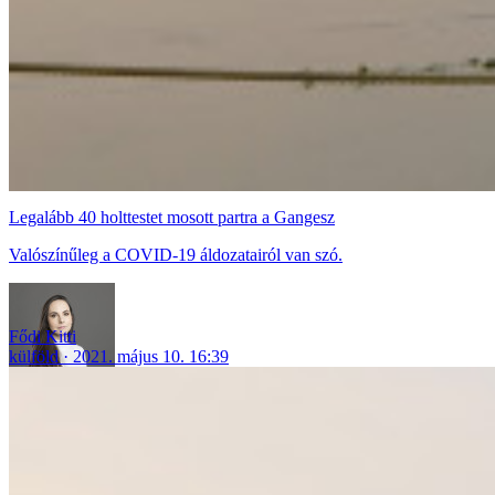
Legalább 40 holttestet mosott partra a Gangesz
Valószínűleg a COVID-19 áldozatairól van szó.
Fődi Kitti
külföld
2021. május 10. 16:39