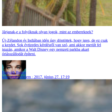
Járjanak-e a folyóknak olyan jogok, mint az embereknek?
Új-Zélandon és Indiában idén úgy döntöttek, hogy igen, de ez csak
a kezdet. Sok évtizedes kérdésről van szó, ami akkor merült fel
igazán, amikor a Walt Disney egy nemzeti parkba akart
óriásszállodát építeni.
Horváth Bence
környezetvédelem
2017. június 27. 17:19