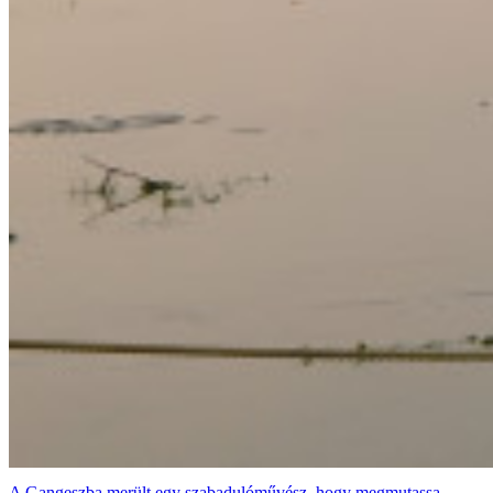
A Gangeszba merült egy szabadulóművész, hogy megmutassa,