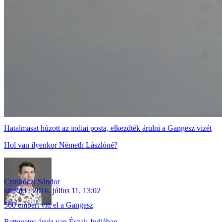
Hatalmasat húzott az indiai posta, elkezdték árulni a Gangesz vizét
Hol van ilyenkor Németh Lászlóné?
Czinkóczi Sándor
külföld
2016. július 11. 13:02
560 embert vitt el a Gangesz
Rettenetes árvíz van Észak-Indiában.