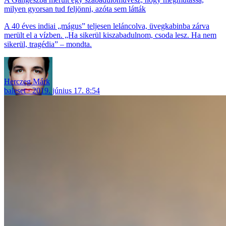
milyen gyorsan tud feljönni, azóta sem látták
A 40 éves indiai „mágus” teljesen leláncolva, üvegkabinba zárva
merült el a vízben. „Ha sikerül kiszabadulnom, csoda lesz. Ha nem
sikerül, tragédia” – mondta.
Herczeg Márk
baleset
2019. június 17. 8:54