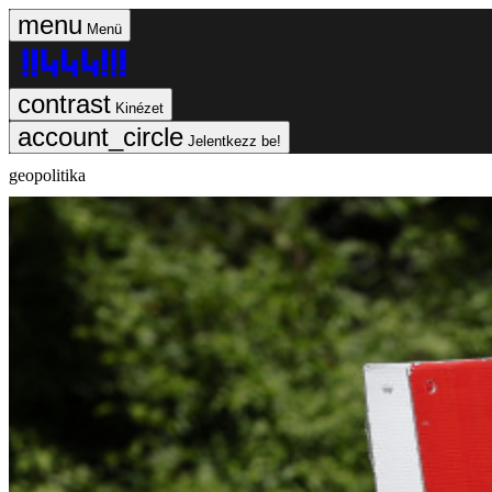
Menü
Kinézet
Jelentkezz be!
geopolitika