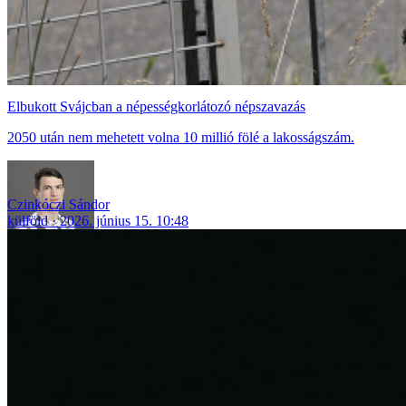
Elbukott Svájcban a népességkorlátozó népszavazás
2050 után nem mehetett volna 10 millió fölé a lakosságszám.
Czinkóczi Sándor
külföld
2026. június 15. 10:48