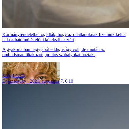
Kormányrendeletbe foglalták, hogy az oltatlanoknak fizetniük kell a
halasztható műtét előtti kötelező tesztért
A gyakorlatban nagyjából eddig is így volt, de miután az
ombudsman tiltakozott, pontos szabályokat hoztak.
Szily László
Egészségügy
2021. augusztus 7. 6:10