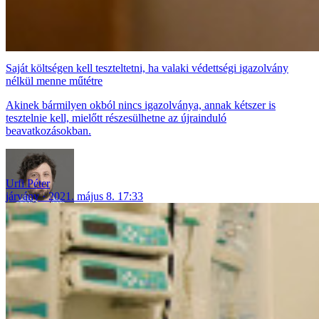
Saját költségen kell teszteltetni, ha valaki védettségi igazolvány
nélkül menne műtétre
Akinek bármilyen okból nincs igazolványa, annak kétszer is
tesztelnie kell, mielőtt részesülhetne az újrainduló
beavatkozásokban.
Urfi Péter
járvány
2021. május 8. 17:33