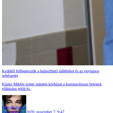
Keddtől felfüggesztik a halasztható műtéteket és az egynapos
sebészetet
Kásler Miklós szinte minden kórházat a koronavírusos betegek
ellátására jelölt ki.
Horváth Bence
Egészségügy
2020. november 7. 9:47