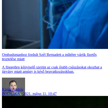
Ombudsmanhoz fordult Szél Bernadett a műtétre várók fizetős
tesztelése miatt
A független képviselő szerint az csak újabb csúszásokat okozhat a
járvány miatt amúgy is késő beavatkozásokban.
Király András
POLITIKA
2021. május 11. 10:47