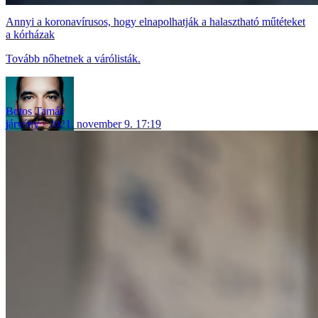
Annyi a koronavírusos, hogy elnapolhatják a halasztható műtéteket
a kórházak
Tovább nőhetnek a várólisták.
Botos Tamás
járvány
2021. november 9. 17:19