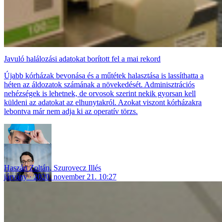
Javuló halálozási adatokat borított fel a mai rekord
Újabb kórházak bevonása és a műtétek halasztása is lassíthatta a
héten az áldozatok számának a növekedését. Adminisztrációs
nehézségek is lehetnek, de orvosok szerint nekik gyorsan kell
küldeni az adatokat az elhunytakról. Azokat viszont kórházakra
lebontva már nem adja ki az operatív törzs.
Haszán Zoltán
,
Szurovecz Illés
járvány
2020. november 21. 10:27