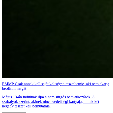
EMMI: Csak annak kell saját költségen teszteltetnie, aki nem akarja
beoltatni magát
Május 13-án indulnak újra a nem sürgős beavatkozások. A
szabályok szerint, akinek nincs védettségi kártyája, annak két
negatív tesztet kell bemutatnia.