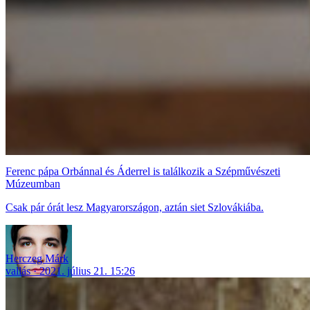
Ferenc pápa Orbánnal és Áderrel is találkozik a Szépművészeti
Múzeumban
Csak pár órát lesz Magyarországon, aztán siet Szlovákiába.
Herczeg Márk
vallás
2021. július 21. 15:26