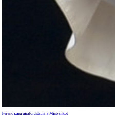
Ferenc pápa újrafordíttatná a Miatyánkot