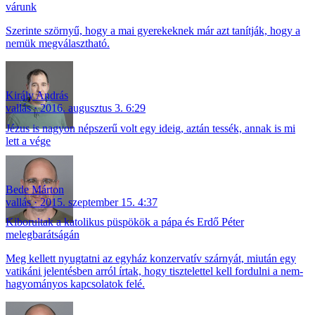
várunk
Szerinte szörnyű, hogy a mai gyerekeknek már azt tanítják, hogy a
nemük megválasztható.
Király András
vallás
2016. augusztus 3. 6:29
Jézus is nagyon népszerű volt egy ideig, aztán tessék, annak is mi
lett a vége
Bede Márton
vallás
2015. szeptember 15. 4:37
Kiborultak a katolikus püspökök a pápa és Erdő Péter
melegbarátságán
Meg kellett nyugtatni az egyház konzervatív szárnyát, miután egy
vatikáni jelentésben arról írtak, hogy tisztelettel kell fordulni a nem-
hagyományos kapcsolatok felé.