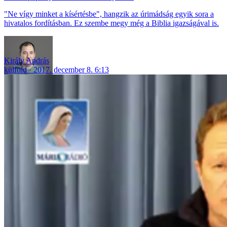
"Ne vígy minket a kísértésbe", hangzik az úrimádság egyik sora a
hivatalos fordításban. Ez szembe megy még a Biblia igazságával is.
Király András
külföld
2017. december 8. 6:13