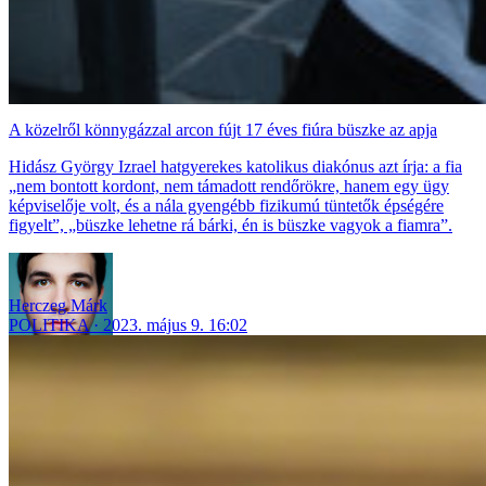
A közelről könnygázzal arcon fújt 17 éves fiúra büszke az apja
Hidász György Izrael hatgyerekes katolikus diakónus azt írja: a fia
„nem bontott kordont, nem támadott rendőrökre, hanem egy ügy
képviselője volt, és a nála gyengébb fizikumú tüntetők épségére
figyelt”, „büszke lehetne rá bárki, én is büszke vagyok a fiamra”.
Herczeg Márk
POLITIKA
2023. május 9. 16:02