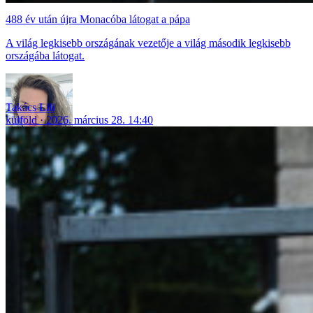
488 év után újra Monacóba látogat a pápa
A világ legkisebb országának vezetője a világ második legkisebb
országába látogat.
Takács Lili
külföld
2026. március 28. 14:40