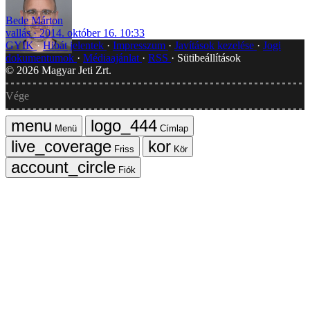
Bede Márton
vallás
2014. október 16. 10:33
GYIK
Hibát jelentek
Impresszum
Javítások kezelése
Jogi
dokumentumok
Médiaajánlat
RSS
Sütibeállítások
©
2026
Magyar Jeti Zrt.
Vége
Menü
Címlap
Friss
Kör
Fiók