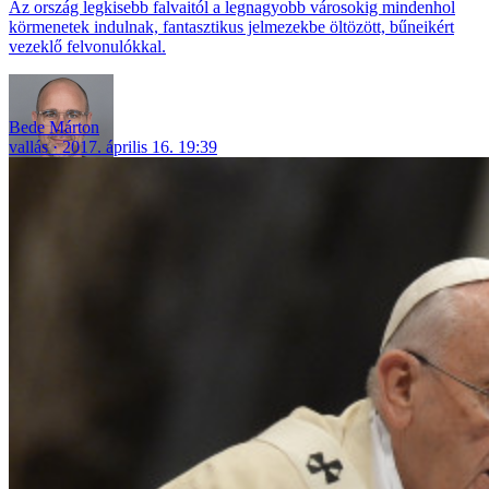
Az ország legkisebb falvaitól a legnagyobb városokig mindenhol
körmenetek indulnak, fantasztikus jelmezekbe öltözött, bűneikért
vezeklő felvonulókkal.
Bede Márton
vallás
2017. április 16. 19:39