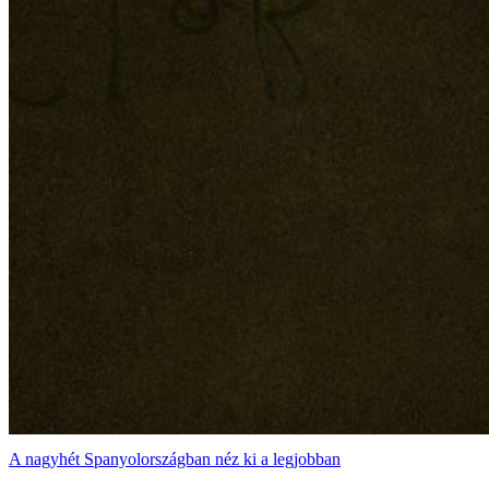
A nagyhét Spanyolországban néz ki a legjobban