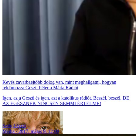
Kevés zavarbaejtőbb dolog van, mint meghallgatni, hogyan
reklámozza Geszti Péter a Mária Rádiót
Igen, az a Geszti és igen, azt a katolikus rádiót. Beszél, beszél, DE
AZ EGÉSZNEK NINCSEN SEMMI ÉRTELME!
Szily László
Média
2017. május 9. 12:09