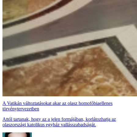
A Vatikán változtatásokat akar az olasz homofóbiaellenes
törvénytervezetben
Attól tartanak, hogy az a jelen formájában, korlátozhatja az
olaszországi katolikus egyház vallásszabadságát.