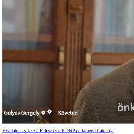
Hivatalos: ez lesz a Fidesz és a KDNP parlamenti frakciója