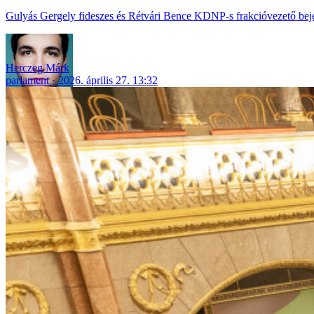
Gulyás Gergely fideszes és Rétvári Bence KDNP-s frakcióvezető bejele
Herczeg Márk
parlament
2026. április 27. 13:32