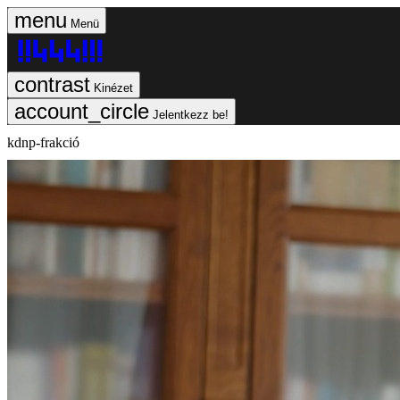
Menü
Kinézet
Jelentkezz be!
kdnp-frakció