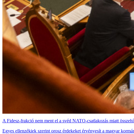
A Fidesz-frakció nem ment el a svéd NATO-csatlakozás miatt összehívo
Egyes ellenzékiek szerint orosz érdekeket érvényesít a magyar kormá