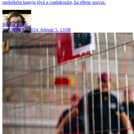
utolsóként hagyja jóvá a csatlakozást, ha ellene szavaz.
Bódog Bálint
POLITIKA
2024. február 5. 13:08