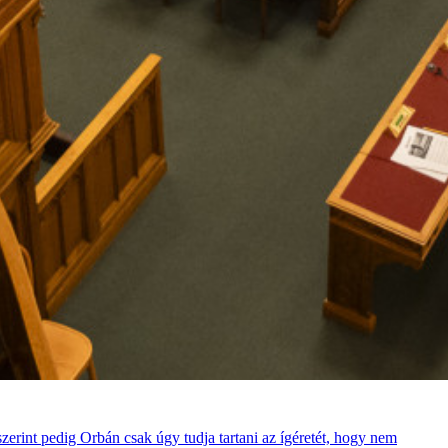
rint pedig Orbán csak úgy tudja tartani az ígéretét, hogy nem