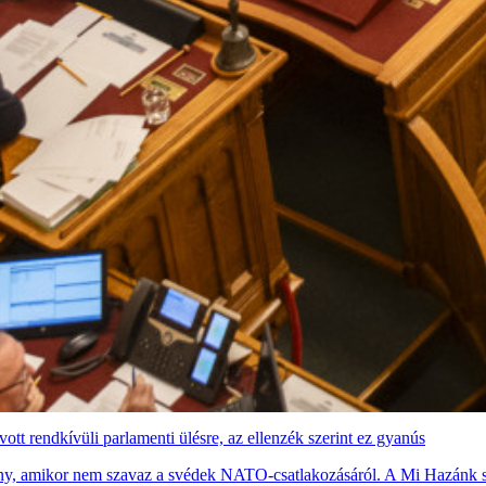
tt rendkívüli parlamenti ülésre, az ellenzék szerint ez gyanús
ny, amikor nem szavaz a svédek NATO-csatlakozásáról. A Mi Hazánk sze