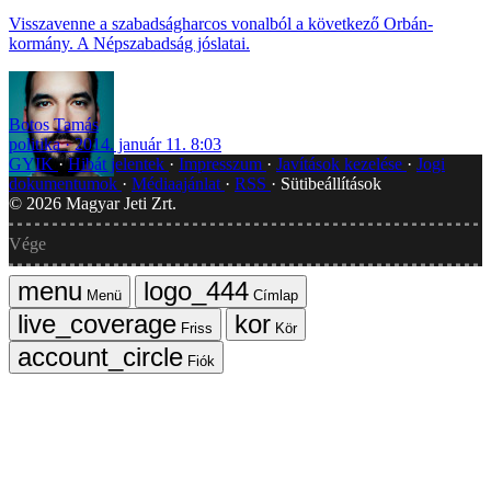
Visszavenne a szabadságharcos vonalból a következő Orbán-
kormány. A Népszabadság jóslatai.
Botos Tamás
politika
2014. január 11. 8:03
GYIK
Hibát jelentek
Impresszum
Javítások kezelése
Jogi
dokumentumok
Médiaajánlat
RSS
Sütibeállítások
©
2026
Magyar Jeti Zrt.
Vége
Menü
Címlap
Friss
Kör
Fiók