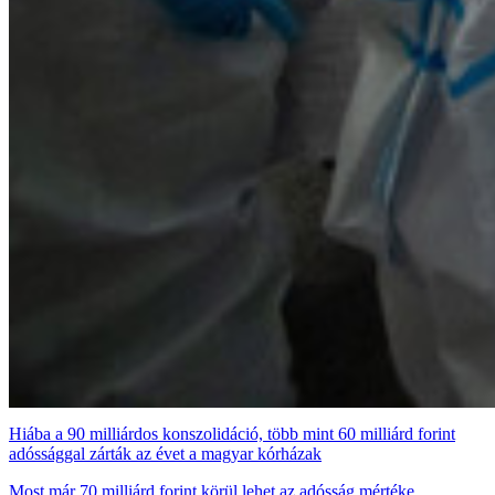
Hiába a 90 milliárdos konszolidáció, több mint 60 milliárd forint
adóssággal zárták az évet a magyar kórházak
Most már 70 milliárd forint körül lehet az adósság mértéke.