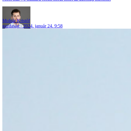
Molnár Kristóf
gazdaság
2024. január 24. 9:58