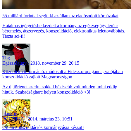
55 milliárd forinttal segíti ki az állam az eladósodott kórházakat
Hatalmas ígérgetésbe kezdett a kormány az egészségügy terén:
béremelés, átszervezés, konszolidáció, elektronikus lelettovábbítás.
Tiszta sci-fi!
Tbg
Egészségügy
2018. november 29. 20:15
Közérdekű információ: módosult a Fidesz-propaganda, valójában
konszolidáció zajlott Magyarországon
Az új történet szerint sokkal békésebb volt minden, mint eddig
hittük. Szabadságharc helyett konszolidáció <3!
plankog
POLITIKA
2014. március 23. 10:51
Orbán konszolidációs kormányzásra készül?