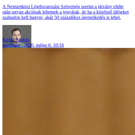
A Nemzetközi Légifuvarozási Szövetség szerint a járvány elülte
után ugyan akciósak lehetnek a jegyárak, de ha a középső üléseket
szabadon kell hagyni, akár 50 százalékos áremelkedés is lehet.
Király András
gazdaság
2020. május 6. 10:16