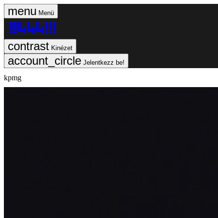
Menü
Kinézet
Jelentkezz be!
kpmg