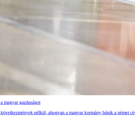
zi a magyar gazdaságot
 következmények nélkül, ahogyan a magyar kormány bánik a német cé