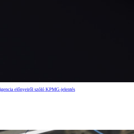
elligencia előnyeiről szóló KPMG-jelentés