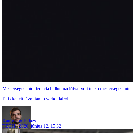
Mesterséges intelligencia hallucinációival volt tele a mesterséges int
El is kellett távolítani a weboldalról.
Kaufmann Balázs
TECH
2026. június 12. 15:32