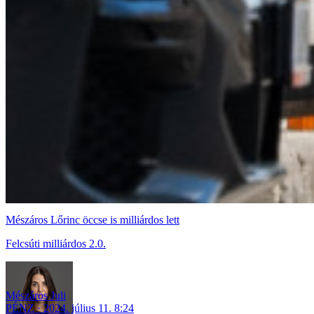
Mészáros Lőrinc öccse is milliárdos lett
Felcsúti milliárdos 2.0.
Mészáros Juli
PÉNZ
2024. július 11. 8:24