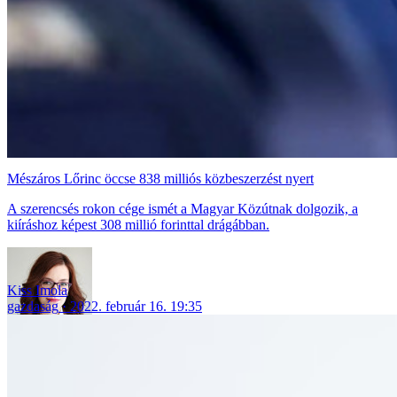
Mészáros Lőrinc öccse 838 milliós közbeszerzést nyert
A szerencsés rokon cége ismét a Magyar Közútnak dolgozik, a
kiíráshoz képest 308 millió forinttal drágábban.
Kiss Imola
gazdaság
2022. február 16. 19:35