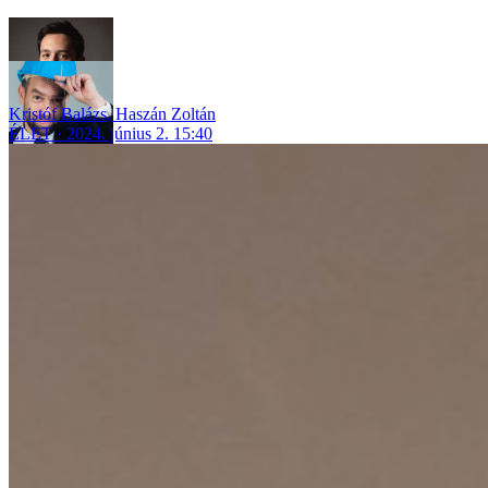
Kristóf Balázs
,
Haszán Zoltán
ÉLET
2024. június 2. 15:40