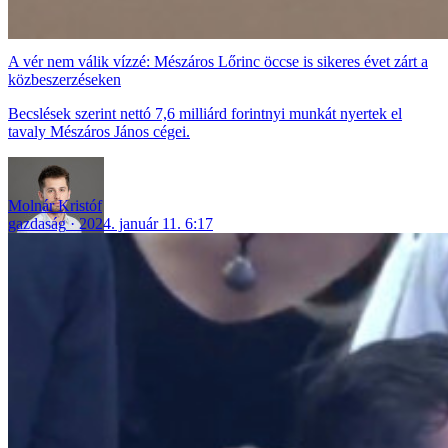
A vér nem válik vízzé: Mészáros Lőrinc öccse is sikeres évet zárt a
közbeszerzéseken
Becslések szerint nettó 7,6 milliárd forintnyi munkát nyertek el
tavaly Mészáros János cégei.
Molnár Kristóf
gazdaság
2024. január 11. 6:17