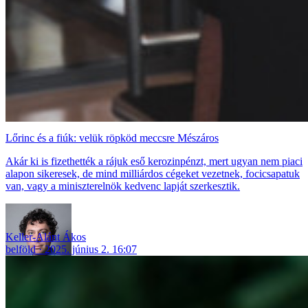
Lőrinc és a fiúk: velük röpköd meccsre Mészáros
Akár ki is fizethették a rájuk eső kerozinpénzt, mert ugyan nem piaci
alapon sikeresek, de mind milliárdos cégeket vezetnek, focicsapatuk
van, vagy a miniszterelnök kedvenc lapját szerkesztik.
Keller-Alánt Ákos
belföld
2025. június 2. 16:07