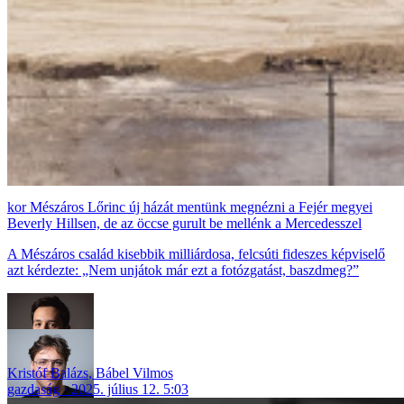
Mészáros Lőrinc új házát mentünk megnézni a Fejér megyei
Beverly Hillsen, de az öccse gurult be mellénk a Mercedesszel
A Mészáros család kisebbik milliárdosa, felcsúti fideszes képviselő
azt kérdezte: „Nem unjátok már ezt a fotózgatást, baszdmeg?”
Kristóf Balázs
,
Bábel Vilmos
gazdaság
2025. július 12. 5:03