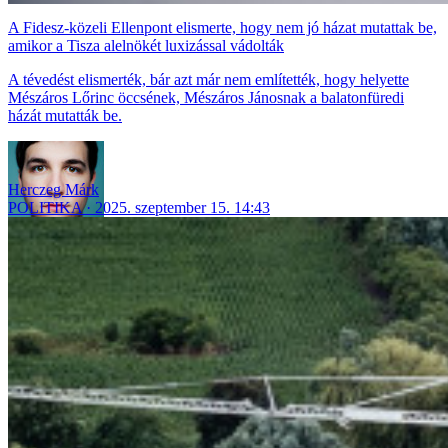
A Fidesz-közeli Ellenpont elismerte, hogy nem jó házat mutattak be,
amikor a Tisza alelnökét luxizással vádolták
A tévedést elismerték, bár azt már nem említették, hogy helyette
Mészáros Lőrinc öccsének, Mészáros Jánosnak a balatonfüredi
házát mutatták be.
Herczeg Márk
POLITIKA
2025. szeptember 15. 14:43