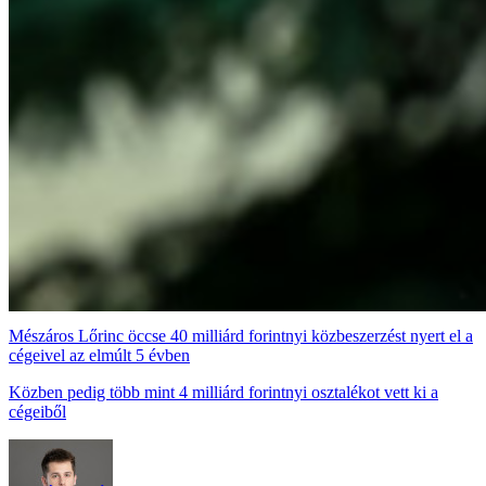
Mészáros Lőrinc öccse 40 milliárd forintnyi közbeszerzést nyert el a
cégeivel az elmúlt 5 évben
Közben pedig több mint 4 milliárd forintnyi osztalékot vett ki a
cégeiből