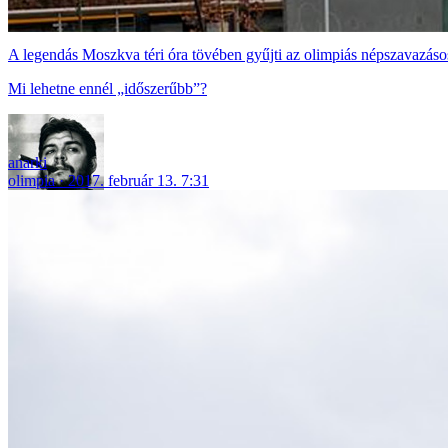
A legendás Moszkva téri óra tövében gyűjti az olimpiás népszavazás
Mi lehetne ennél „időszerűbb”?
anarki
olimpia
2017. február 13. 7:31