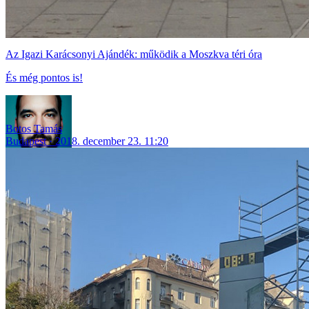
Az Igazi Karácsonyi Ajándék: működik a Moszkva téri óra
És még pontos is!
Botos Tamás
Budapest
2018. december 23. 11:20