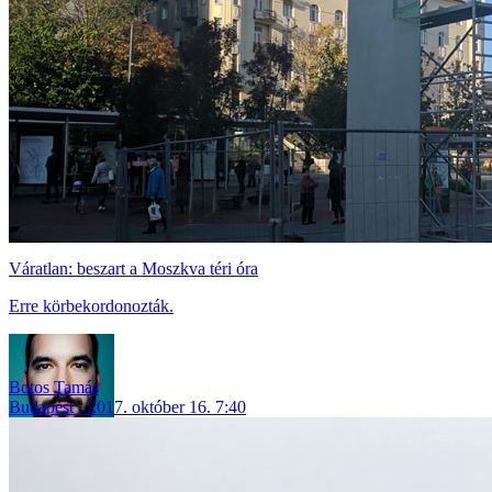
Váratlan: beszart a Moszkva téri óra
Erre körbekordonozták.
Botos Tamás
Budapest
2017. október 16. 7:40