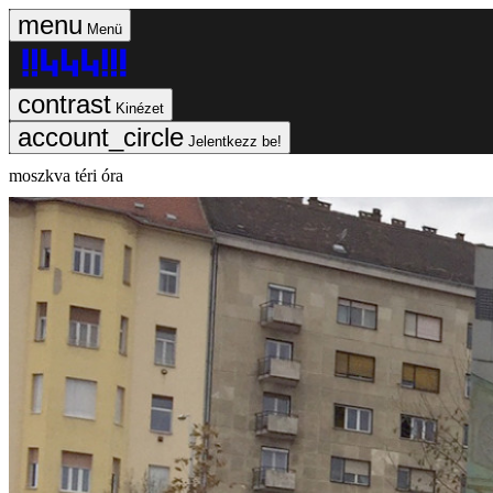
Menü
Kinézet
Jelentkezz be!
moszkva téri óra