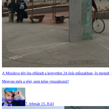
A Moszkva téri óra elfáradt a kegyetlen 24 órás műszakban, és megpi
Megvan még a régi, nem kéne visszahozni?
Haszán Zoltán
Budapest
2017. február 15. 8:43