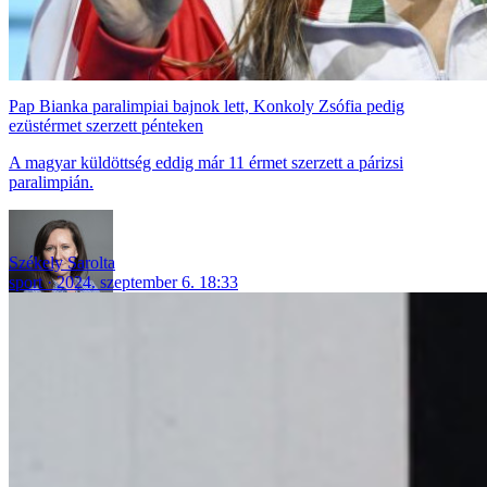
Pap Bianka paralimpiai bajnok lett, Konkoly Zsófia pedig
ezüstérmet szerzett pénteken
A magyar küldöttség eddig már 11 érmet szerzett a párizsi
paralimpián.
Székely Sarolta
sport
2024. szeptember 6. 18:33