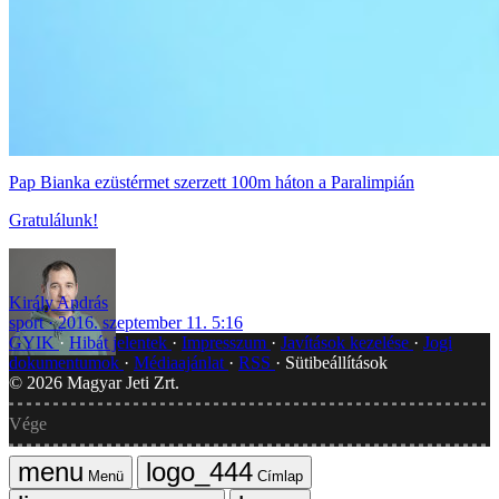
Pap Bianka ezüstérmet szerzett 100m háton a Paralimpián
Gratulálunk!
Király András
sport
2016. szeptember 11. 5:16
GYIK
Hibát jelentek
Impresszum
Javítások kezelése
Jogi
dokumentumok
Médiaajánlat
RSS
Sütibeállítások
©
2026
Magyar Jeti Zrt.
Vége
Menü
Címlap