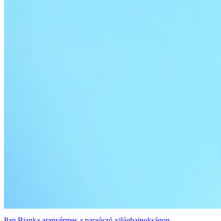
Pap Bianka aranyérmes a paraúszó-világbajnokságon