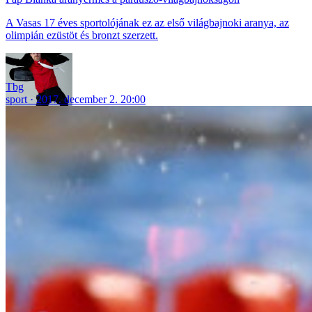
A Vasas 17 éves sportolójának ez az első világbajnoki aranya, az
olimpián ezüstöt és bronzt szerzett.
Tbg
sport
2017. december 2. 20:00