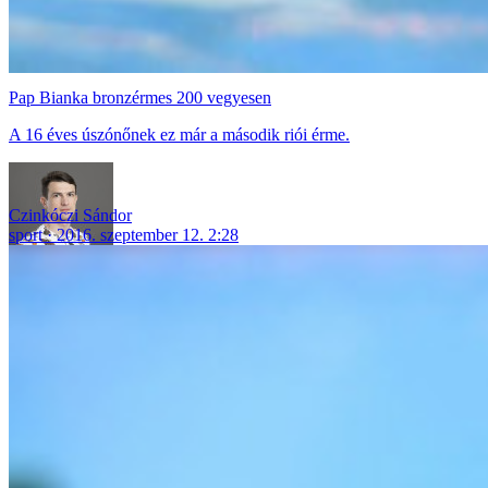
Pap Bianka bronzérmes 200 vegyesen
A 16 éves úszónőnek ez már a második riói érme.
Czinkóczi Sándor
sport
2016. szeptember 12. 2:28