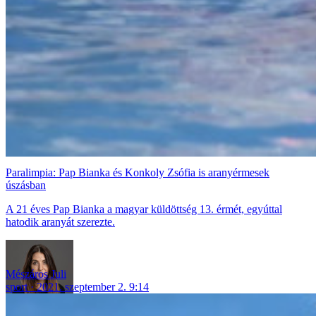
Paralimpia: Pap Bianka és Konkoly Zsófia is aranyérmesek
úszásban
A 21 éves Pap Bianka a magyar küldöttség 13. érmét, egyúttal
hatodik aranyát szerezte.
Mészáros Juli
sport
2021. szeptember 2. 9:14