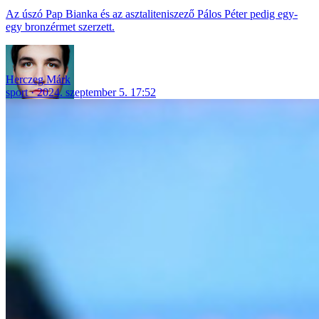
Az úszó Pap Bianka és az asztaliteniszező Pálos Péter pedig egy-
egy bronzérmet szerzett.
Herczeg Márk
sport
2024. szeptember 5. 17:52