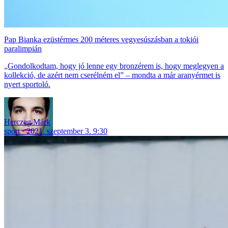
Pap Bianka ezüstérmes 200 méteres vegyesúszásban a tokiói
paralimpián
„Gondolkodtam, hogy jó lenne egy bronzérem is, hogy meglegyen a
kollekció, de azért nem cserélném el” – mondta a már aranyérmet is
nyert sportoló.
Herczeg Márk
sport
2021. szeptember 3. 9:30