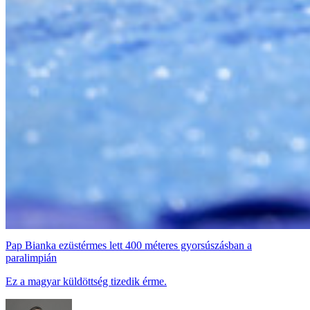
Pap Bianka ezüstérmes lett 400 méteres gyorsúszásban a
paralimpián
Ez a magyar küldöttség tizedik érme.