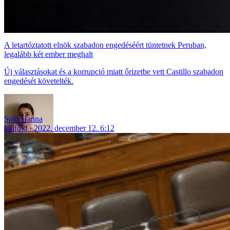
A letartóztatott elnök szabadon engedéséért tüntetnek Peruban,
legalább két ember meghalt
Új választásokat és a korrupció miatt őrizetbe vett Castillo szabadon
engedését követelték.
Solti Hanna
külföld
2022. december 12. 6:12