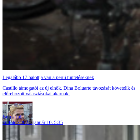
Legalább 17 halottja van a perui tüntetéseknek
Castillo támogatói az új elnök, Dina Boluarte távozását követelik és
előrehozott választásokat akarnak.
Boros Juli
külföld
2023. január 10. 5:35