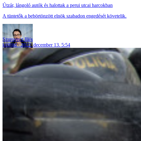
Útzár, lángoló autók és halottak a perui utcai harcokban
A tüntetők a bebörtönzött elnök szabadon engedését követelik.
Szurovecz Illés
külföld
2022. december 13. 5:54