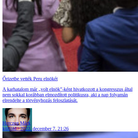
Őrizetbe vették Peru elnökét
A karhatalom már „volt elnök”-ként hivatkozott a kongresszus által
nem sokkal korábban elmozdított politikusra, aki a nap folyamán
elrendelte a törvényhozás feloszlatását.
Herczeg Márk
külföld
2022. december 7. 21:26