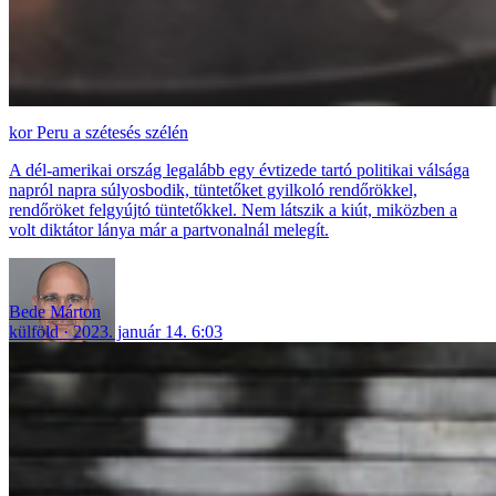
Peru a szétesés szélén
A dél-amerikai ország legalább egy évtizede tartó politikai válsága
napról napra súlyosbodik, tüntetőket gyilkoló rendőrökkel,
rendőröket felgyújtó tüntetőkkel. Nem látszik a kiút, miközben a
volt diktátor lánya már a partvonalnál melegít.
Bede Márton
külföld
2023. január 14. 6:03