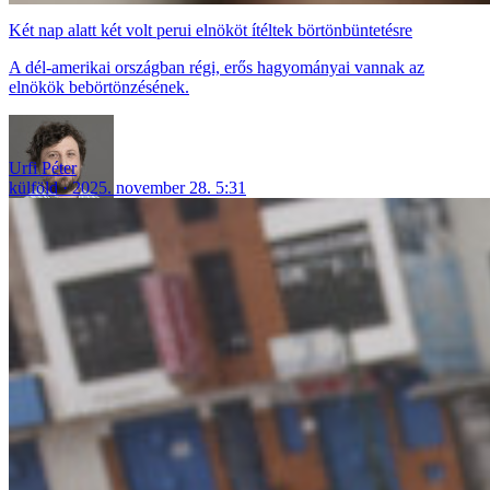
Két nap alatt két volt perui elnököt ítéltek börtönbüntetésre
A dél-amerikai országban régi, erős hagyományai vannak az
elnökök bebörtönzésének.
Urfi Péter
külföld
2025. november 28. 5:31