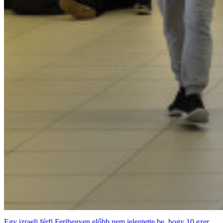
Egy izraeli férfi Ferihegyen előbb nem jelentette be, hogy 10 ezer