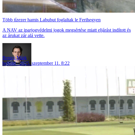
Több tízezer hamis Labubut foglaltak le Ferihegyen
A NAV az iparjogvédelmi jogok megsértése miatt eljárást indított és
az árukat zár alá vette.
Benics Márk
belföld
2025. szeptember 11. 8:22