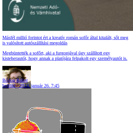
Másfél millió forintot ért a kreatív román sofőr által kitalált, sőt meg
is valósított autószállítási megoldás
Megbüntették a sofőrt, aki a furgonjával úgy szállított egy
kisteherautót, hogy annak a platójára felpakolt egy személyautót is.
Bódog Bálint
belföld
2024. január 26. 7:45