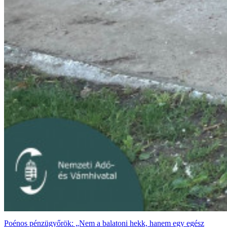
Poénos pénzügyőrök: „Nem a balatoni hekk, hanem egy egész