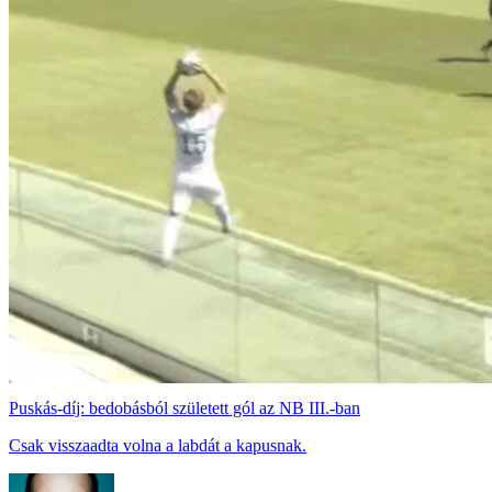
Puskás-díj: bedobásból született gól az NB III.-ban
Csak visszaadta volna a labdát a kapusnak.