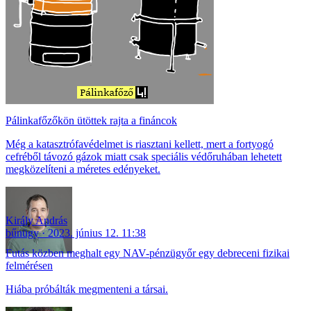
Pálinkafőzőkön ütöttek rajta a fináncok
Még a katasztrófavédelmet is riasztani kellett, mert a fortyogó
cefréből távozó gázok miatt csak speciális védőruhában lehetett
megközelíteni a méretes edényeket.
Király András
bűnügy
2023. június 12. 11:38
Futás közben meghalt egy NAV-pénzügyőr egy debreceni fizikai
felmérésen
Hiába próbálták megmenteni a társai.