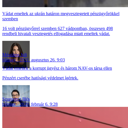
Vádat emeltek az ukrán határon megvesztegetett pénzügyőrökkel
szemben
16 volt pénzügyőrrel szemben 627 vádpontban, összesen 498
rendbeli hivatali vesztegetés elfogadása miatt emeltek vádat.
Mészáros Juli
bűnügy
2021. augusztus 26. 9:03
Vádat emeltek a korrupt ügyész és három NAV-os társa ellen
Pénzért cserébe hatósági védelmet ígértek.
Szurovecz Illés
bűnügy
2020. február 6. 9:28