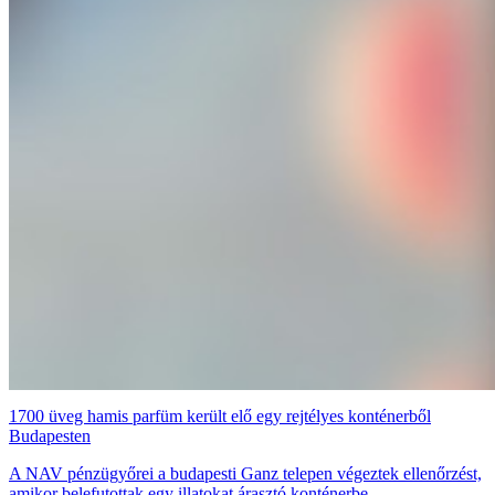
1700 üveg hamis parfüm került elő egy rejtélyes konténerből
Budapesten
A NAV pénzügyőrei a budapesti Ganz telepen végeztek ellenőrzést,
amikor belefutottak egy illatokat árasztó konténerbe.