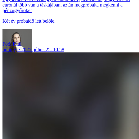
eurónál több van a táskájában, aztán megpróbálta megkenni a
pénzügyőröket
Két év próbaidő lett belőle.
Fődi Kitti
bűnügy
2025. július 25. 10:58