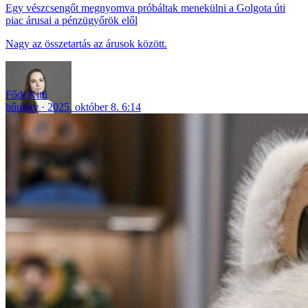
Egy vészcsengőt megnyomva próbáltak menekülni a Golgota úti
piac árusai a pénzügyőrök elől
Nagy az összetartás az árusok között.
Fődi Kitti
bűnügy
2025. október 8. 6:14