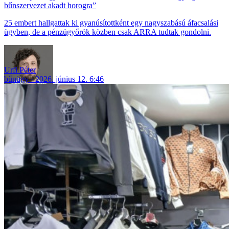
bűnszervezet akadt horogra”
25 embert hallgattak ki gyanúsítottként egy nagyszabású áfacsalási
ügyben, de a pénzügyőrök közben csak ARRA tudtak gondolni.
Urfi Péter
bűnügy
2026. június 12. 6:46