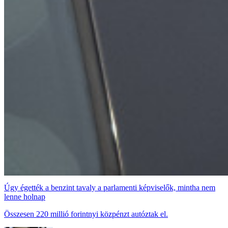
Úgy égették a benzint tavaly a parlamenti képviselők, mintha nem
lenne holnap
Összesen 220 millió forintnyi közpénzt autóztak el.