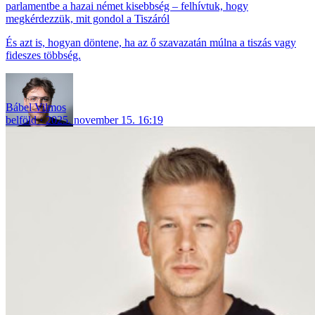
parlamentbe a hazai német kisebbség – felhívtuk, hogy
megkérdezzük, mit gondol a Tiszáról
És azt is, hogyan döntene, ha az ő szavazatán múlna a tiszás vagy
fideszes többség.
Bábel Vilmos
belföld
2025. november 15. 16:19