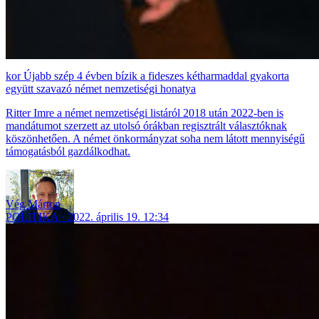
Újabb szép 4 évben bízik a fideszes kétharmaddal gyakorta
együtt szavazó német nemzetiségi honatya
Ritter Imre a német nemzetiségi listáról 2018 után 2022-ben is
mandátumot szerzett az utolsó órákban regisztrált választóknak
köszönhetően. A német önkormányzat soha nem látott mennyiségű
támogatásból gazdálkodhat.
Vég Márton
POLITIKA
2022. április 19. 12:34