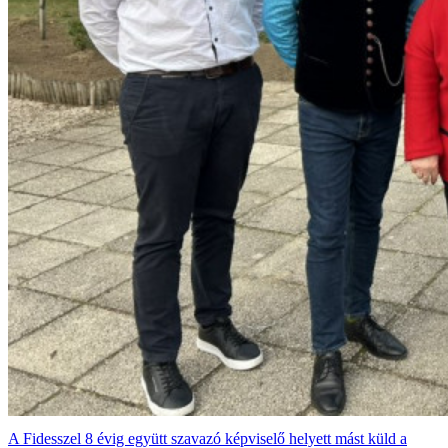
A Fidesszel 8 évig együtt szavazó képviselő helyett mást küld a