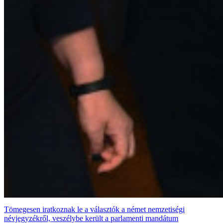
Tömegesen iratkoznak le a választók a német nemzetiségi
névjegyzékről, veszélybe került a parlamenti mandátum