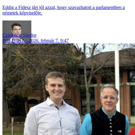
Eddig a Fidesz járt jól azzal, hogy szavazhatott a parlamentben a
németek képviselője.
Czinkóczi Sándor
POLITIKA
2026. február 7. 9:47