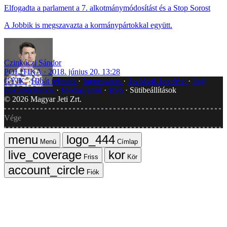
Elfogadta a parlament a 7. alkotmánymódosítást és a Stop Sorost
A Jobbik is megszavazta a kormánypártokkal együtt.
Czinkóczi Sándor
POLITIKA
2018. június 20. 13:28
GYIK
Hibát jelentek
Impresszum
Javítások kezelése
Jogi
dokumentumok
Médiaajánlat
RSS
Sütibeállítások
©
2026
Magyar Jeti Zrt.
Vége
Menü
Címlap
Friss
Kör
Fiók