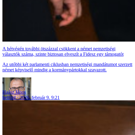
A hétvégén további ötszázzal csökkent a német nemzetiségi
választók száma, szinte biztosan elveszít a Fidesz egy támogatót
Az utóbbi két parlamenti ciklusban nemzetiségi mandátumot szerzett
német képviselő mindig a kormánypártokkal szavazott.
Haász János
belföld
2026. február 9. 9:21