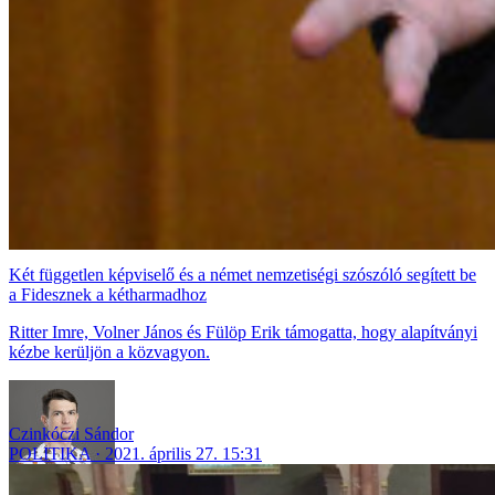
Két független képviselő és a német nemzetiségi szószóló segített be
a Fidesznek a kétharmadhoz
Ritter Imre, Volner János és Fülöp Erik támogatta, hogy alapítványi
kézbe kerüljön a közvagyon.
Czinkóczi Sándor
POLITIKA
2021. április 27. 15:31