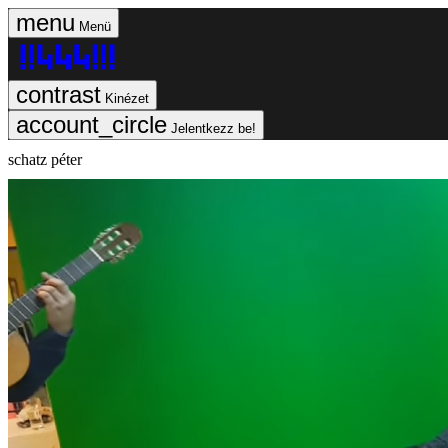
Menü
Kinézet
Jelentkezz be!
schatz péter