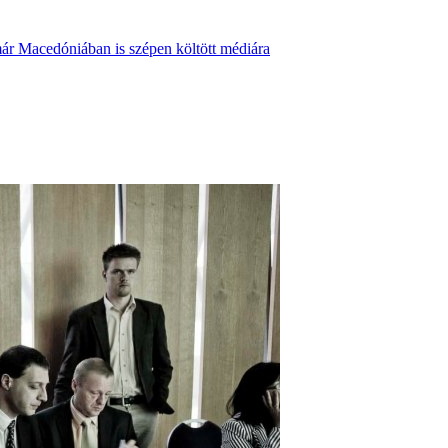
ár Macedóniában is szépen költött médiára