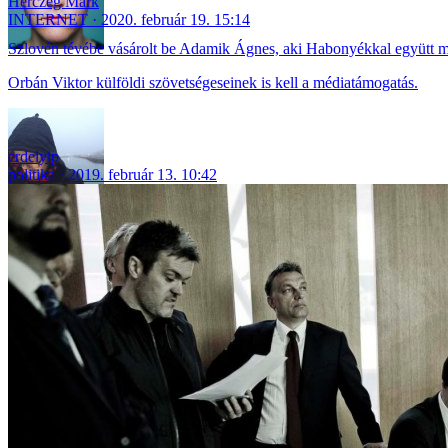
Herczeg Márk
INTERNET
2020. február 19. 15:14
Szlovén tévébe vásárolt be Adamik Ágnes, aki Habonyékkal együtt m
Orbán Viktor külföldi szövetségeseinek is kell a médiatámogatás.
erdelyip
politika
2019. február 13. 10:42