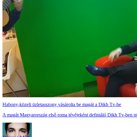
Habony-közeli üzletasszony vásárolta be magát a Dikh Tv-be
A magát Magyarország első roma tévéjeként definiáló Dikh Tv-ben meg