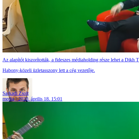
Az alapítót kiszorították, a fideszes médiaholding része lehet a Dikh 
Habony-közeli üzletasszony lett a cég vezetője.
Sarkadi Zsolt
media
2020. április 18. 15:01