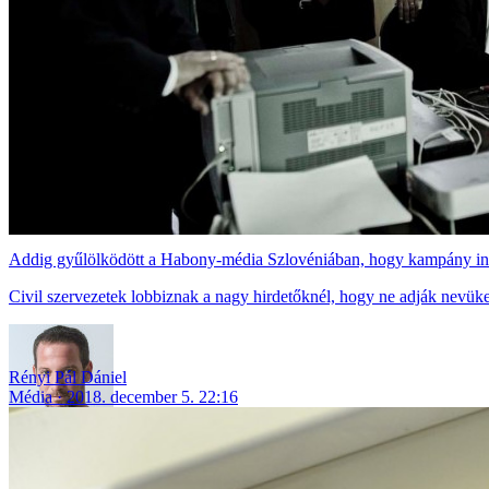
Addig gyűlölködött a Habony-média Szlovéniában, hogy kampány ind
Civil szervezetek lobbiznak a nagy hirdetőknél, hogy ne adják nevüke
Rényi Pál Dániel
Média
2018. december 5. 22:16