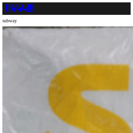
subway