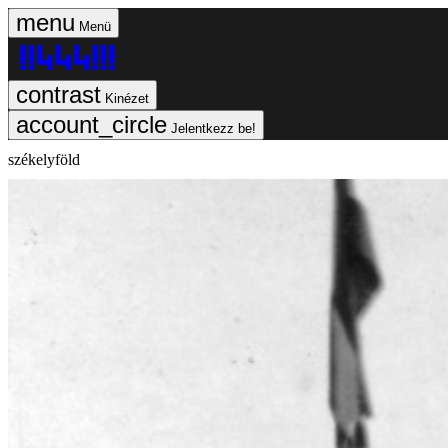
Menü
Kinézet
Jelentkezz be!
székelyföld