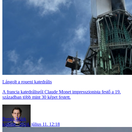
Lángolt a roueni katedrális
A francia katedrálisról Claude Monet impresszionista festő a 19.
században több mint 30 képet festett.
Benics Márk
külföld
2024. július 11. 12:18