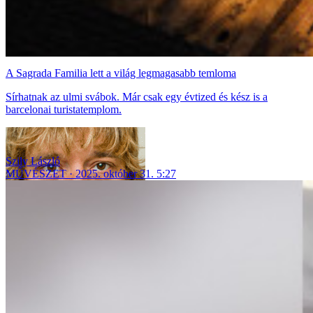
A Sagrada Familia lett a világ legmagasabb temloma
Sírhatnak az ulmi svábok. Már csak egy évtized és kész is a
barcelonai turistatemplom.
Szily László
MŰVÉSZET
2025. október 31. 5:27