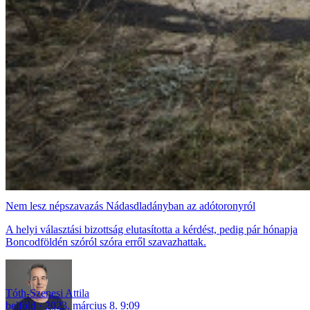
Nem lesz népszavazás Nádasdladányban az adótoronyról
A helyi választási bizottság elutasította a kérdést, pedig pár hónapja
Boncodföldén szóról szóra erről szavazhattak.
Tóth-Szenesi Attila
belföld
2023. március 8. 9:09