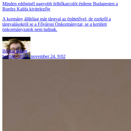
Minden eddiginél nagyobb felhőkarcolót építene Budapesten a
Burdzs Kalifa kivitelezője
A kormány állítólag már tárgyal az építtetővel, de ezekről a
tárgyalásokról se a Fővárosi Önkormányzat, se a kerületi
önkormányzatok nem tudnak.
Bódog Bálint
belföld
2023. november 24. 9:02