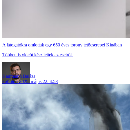
A látogatókra omlottak egy 650 éves torony tetőcserepei Kínában
Többen is videót készítettek az esetről.
Kaufmann Balázs
külföld
2025. május 22. 4:58