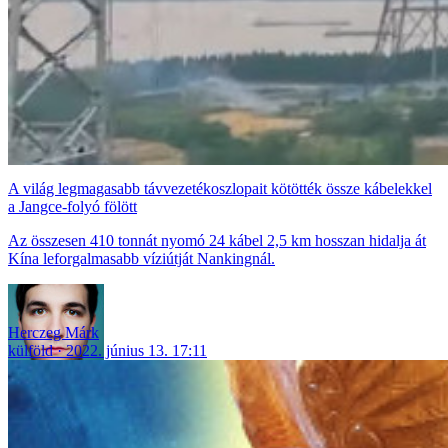
A világ legmagasabb távvezetékoszlopait kötötték össze kábelekkel
a Jangce-folyó fölött
Az összesen 410 tonnát nyomó 24 kábel 2,5 km hosszan hidalja át
Kína leforgalmasabb víziútját Nankingnál.
Herczeg Márk
külföld
2022. június 13. 17:11