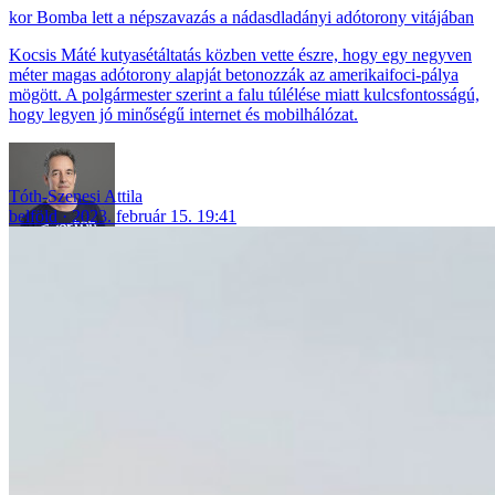
Bomba lett a népszavazás a nádasdladányi adótorony vitájában
Kocsis Máté kutyasétáltatás közben vette észre, hogy egy negyven
méter magas adótorony alapját betonozzák az amerikaifoci-pálya
mögött. A polgármester szerint a falu túlélése miatt kulcsfontosságú,
hogy legyen jó minőségű internet és mobilhálózat.
Tóth-Szenesi Attila
belföld
2023. február 15. 19:41