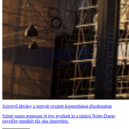
Szörnyű látvány a tornyát vesztett koppenhágai tőzsdepalota
Szinte napra pontosan öt éve gyulladt ki a párizsi Notre-Dame,
egyelőre mindkét tűz oka ismeretlen.