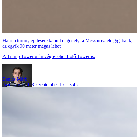
Három torony építésére kapott engedélyt a Mészáros-féle gigabank,
az egyik 90 méter magas lehet
A Trump Tower után végre lehet Lölő Tower is.
Benics Márk
gazdaság
2023. szeptember 15. 13:45