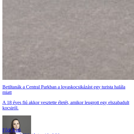
Betiltanák a Central Parkban a lovaskocsikázást egy turista halála
miatt
A 18 éves fiú akkor vesztette életét, amikor leugrott egy elszabadult
kocsiról.
Fődi Kitti