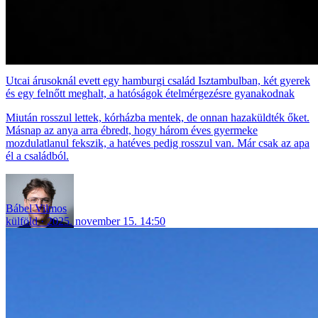
Utcai árusoknál evett egy hamburgi család Isztambulban, két gyerek
és egy felnőtt meghalt, a hatóságok ételmérgezésre gyanakodnak
Miután rosszul lettek, kórházba mentek, de onnan hazaküldték őket.
Másnap az anya arra ébredt, hogy három éves gyermeke
mozdulatlanul fekszik, a hatéves pedig rosszul van. Már csak az apa
él a családból.
Bábel Vilmos
külföld
2025. november 15. 14:50