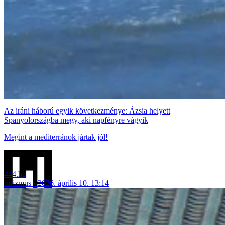
Az iráni háború egyik következménye: Ázsia helyett
Spanyolországba megy, aki napfényre vágyik
Megint a mediterránok jártak jól!
444.hu
turizmus
2026. április 10. 13:14