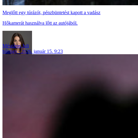
Meglőtt egy túrázót, pénzbüntetést kapott a vadász
Hőkamerát használva lőtt az autójából.
Mészáros Juli
bűnügy
2026. január 15. 9:23