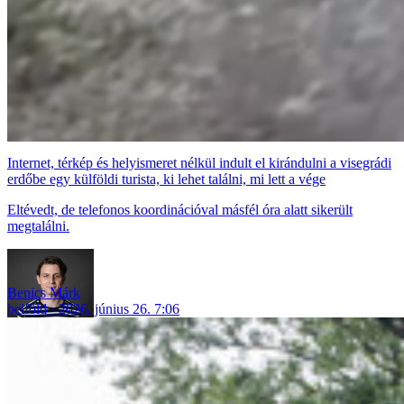
Internet, térkép és helyismeret nélkül indult el kirándulni a visegrádi
erdőbe egy külföldi turista, ki lehet találni, mi lett a vége
Eltévedt, de telefonos koordinációval másfél óra alatt sikerült
megtalálni.
Benics Márk
belföld
2026. június 26. 7:06