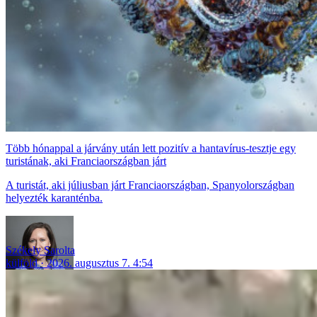
Több hónappal a járvány után lett pozitív a hantavírus-tesztje egy
turistának, aki Franciaországban járt
A turistát, aki júliusban járt Franciaországban, Spanyolországban
helyezték karanténba.
Székely Sarolta
külföld
2026. augusztus 7. 4:54