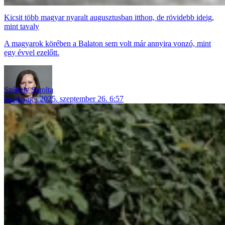
Kicsit több magyar nyaralt augusztusban itthon, de rövidebb ideig,
mint tavaly
A magyarok körében a Balaton sem volt már annyira vonzó, mint
egy évvel ezelőtt.
Székely Sarolta
gazdaság
2025. szeptember 26. 6:57