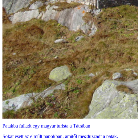
Patakba fulladt egy magyar turista a Tátrában
Sokat esett az elmúlt napokban, amitől megduzzadt a patak.