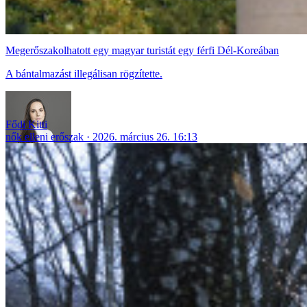
Megerőszakolhatott egy magyar turistát egy férfi Dél-Koreában
A bántalmazást illegálisan rögzítette.
Fődi Kitti
nők elleni erőszak
2026. március 26. 16:13