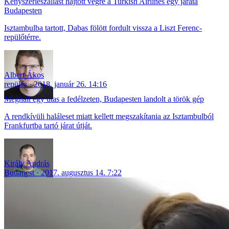
Kényszerleszállást hajtott végre a Turkish Airlines egy járata
Budapesten
Isztambulba tartott, Dabas fölött fordult vissza a Liszt Ferenc-
repülőtérre.
Albert Ákos
repülés
2018. január 26. 14:16
Meghalt egy utas a fedélzeten, Budapesten landolt a török gép
A rendkívüli haláleset miatt kellett megszakítania az Isztambulból
Frankfurtba tartó járat útját.
Király András
Budapest
2017. augusztus 14. 7:22