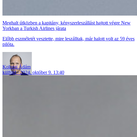
Meghalt útközben a kapitány, kényszerleszállást hajtott végre New
Yorkban a Turkish Airlines járata
Előbb eszméletét vesztette, mire leszálltak, már halott volt az 59 éves
pilóta.
Kolozsi Ádám
külföld
2024. október 9. 13:40