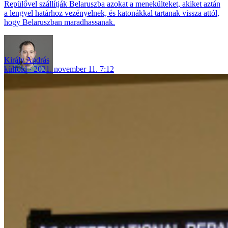
Repülővel szállítják Belaruszba azokat a menekülteket, akiket aztán
a lengyel határhoz vezényelnek, és katonákkal tartanak vissza attól,
hogy Belaruszban maradhassanak.
Király András
külföld
2021. november 11. 7:12