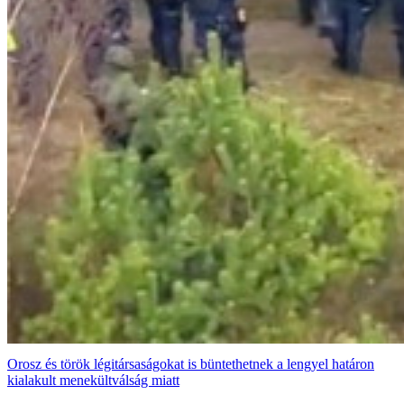
Orosz és török légitársaságokat is büntethetnek a lengyel határon
kialakult menekültválság miatt