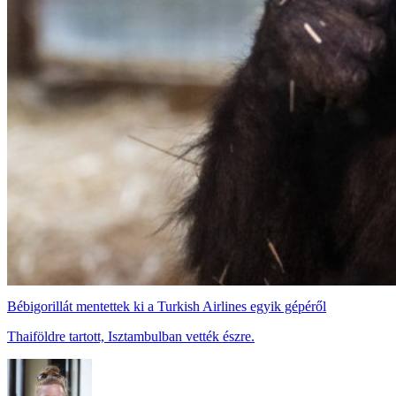
Bébigorillát mentettek ki a Turkish Airlines egyik gépéről
Thaiföldre tartott, Isztambulban vették észre.