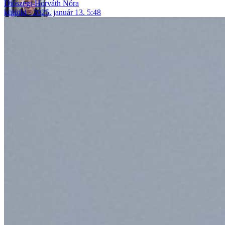
Diószegi-Horváth Nóra
külföld
2025. január 13. 5:48