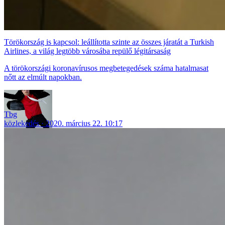
Törökország is kapcsol: leállította szinte az összes járatát a Turkish
Airlines, a világ legtöbb városába repülő légitársaság
A törökországi koronavírusos megbetegedések száma hatalmasat
nőtt az elmúlt napokban.
Tbg
közlekedés
2020. március 22. 10:17