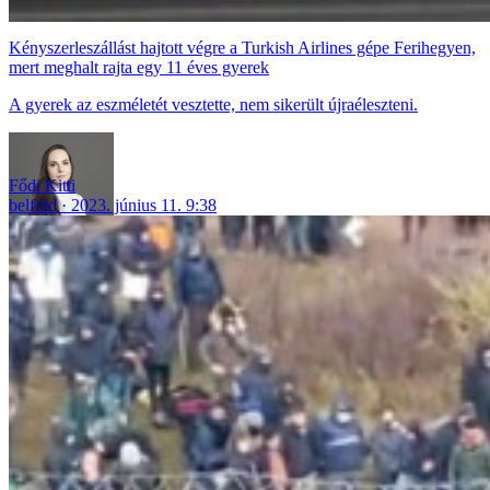
Kényszerleszállást hajtott végre a Turkish Airlines gépe Ferihegyen,
mert meghalt rajta egy 11 éves gyerek
A gyerek az eszméletét vesztette, nem sikerült újraéleszteni.
Fődi Kitti
belföld
2023. június 11. 9:38