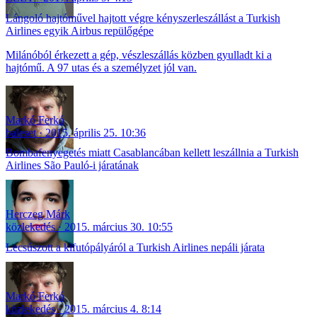
Lángoló hajtóművel hajtott végre kényszerleszállást a Turkish
Airlines egyik Airbus repülőgépe
Milánóból érkezett a gép, vészleszállás közben gyulladt ki a
hajtómű. A 97 utas és a személyzet jól van.
Markó Ferkó
baleset
2015. április 25. 10:36
Bombafenyegetés miatt Casablancában kellett leszállnia a Turkish
Airlines São Pauló-i járatának
Herczeg Márk
közlekedés
2015. március 30. 10:55
Lecsúszott a kifutópályáról a Turkish Airlines nepáli járata
Markó Ferkó
közlekedés
2015. március 4. 8:14