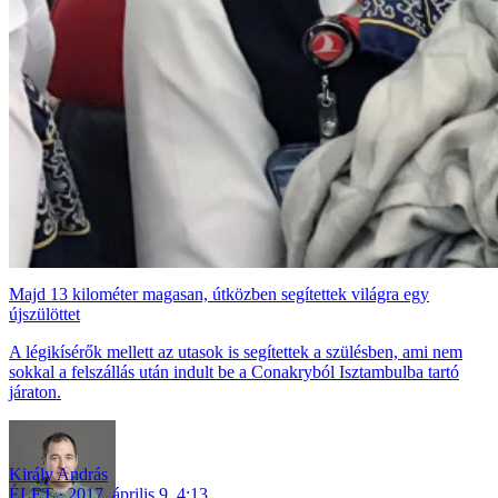
Majd 13 kilométer magasan, útközben segítettek világra egy
újszülöttet
A légikísérők mellett az utasok is segítettek a szülésben, ami nem
sokkal a felszállás után indult be a Conakryból Isztambulba tartó
járaton.
Király András
ÉLET
2017. április 9. 4:13