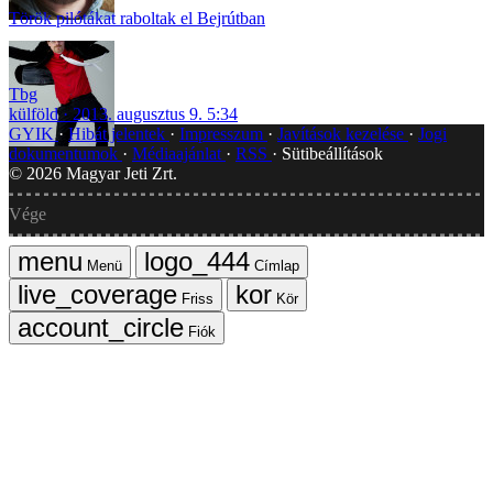
Török pilótákat raboltak el Bejrútban
Tbg
külföld
2013. augusztus 9. 5:34
GYIK
Hibát jelentek
Impresszum
Javítások kezelése
Jogi
dokumentumok
Médiaajánlat
RSS
Sütibeállítások
©
2026
Magyar Jeti Zrt.
Vége
Menü
Címlap
Friss
Kör
Fiók