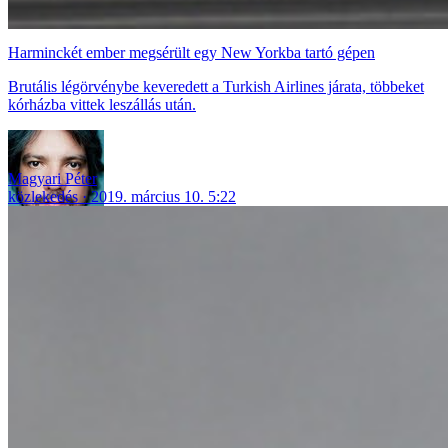
Harminckét ember megsérült egy New Yorkba tartó gépen
Brutális légörvénybe keveredett a Turkish Airlines járata, többeket
kórházba vittek leszállás után.
Magyari Péter
közlekedés
2019. március 10. 5:22