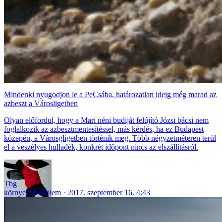
Mindenki nyugodjon le a PeCsába, határozatlan ideig még marad az
azbeszt a Városligetben
Olyan előfordul, hogy a Mari néni budiját felújító Józsi bácsi nem
foglalkozik az azbesztmentesítéssel, más kérdés, ha ez Budapest
közepén, a Városgligetben történik meg. Több négyzetméteren terül
el a veszélyes hulladék, konkrét időpont nincs az elszállításról.
Tbg
környezetvédelem
2017. szeptember 16. 4:43