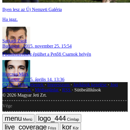
Ilyen lesz az Új Nemzeti Galéria
Ha igaz.
Sarkadi Zsolt
Budapest
2015. november 25. 15:54
Piramisszerűség épülhet a Petőfi Csarnok helyén
Herczeg Márk
Budapest
2015. április 14. 13:36
GYIK
Hibát jelentek
Impresszum
Javítások kezelése
Jogi
dokumentumok
Médiaajánlat
RSS
Sütibeállítások
©
2026
Magyar Jeti Zrt.
Vége
Menü
Címlap
Friss
Kör