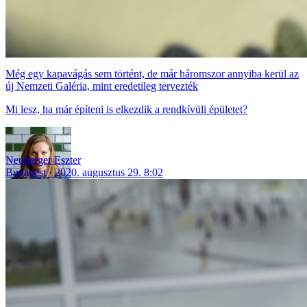
Még egy kapavágás sem történt, de már háromszor annyiba kerül az
új Nemzeti Galéria, mint eredetileg tervezték
Mi lesz, ha már építeni is elkezdik a rendkívüli épületet?
Neuberger Eszter
Budapest
2020. augusztus 29. 8:02