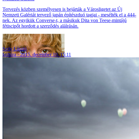
Tervezés közben személyesen is bejárták a Városligetet az Új
Nemzeti Galériát tervező japán építészduó tagjai - mesélték el a 444-
nek. Az egyikük Converse-t, a másikuk Dita von Teese-mintájú
fétiscipőt hordott a szerződés aláírásán.
Szily László
kultúra
2015. december 10. 15:11