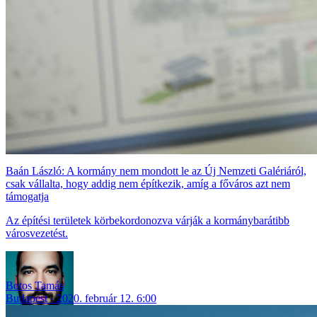
Baán László: A kormány nem mondott le az Új Nemzeti Galériáról,
csak vállalta, hogy addig nem építkezik, amíg a főváros azt nem
támogatja
Az építési területek körbekordonozva várják a kormánybarátibb
városvezetést.
Botos Tamás
Budapest
2020. február 12. 6:00