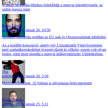
A baráti Mongólia élénken érdeklődik a magyar leleményesség, az
online kassza iránt
Botos Tamás
külföld
2016. január 26. 10:50
Szijjártó: Mongólia segíthet az EU-nak és Oroszországnak kibékülni
Az a korábbi koncepció, amely egy Lisszabontól Vlagyivosztokig
tartó szabadkereskedelmi övezetet tűzött ki célként, sosem volt olyan
fontos, mint most mondta a magyar külügyminiszter Ulánbátorban.
Tbg
külföld
2016. január 26. 5:56
Miniszterelnökünk -32 fokban is udvariasan belecsipegetett
Király András
külföld
2016. január 25. 5:11