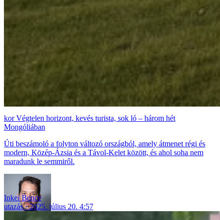
Végtelen horizont, kevés turista, sok ló – három hét
Mongóliában
Úti beszámoló a folyton változó országból, amely átmenet régi és
modern, Közép-Ázsia és a Távol-Kelet között, és ahol soha nem
maradunk le semmiről.
Inkei Bence
utazás
2025. július 20. 4:57