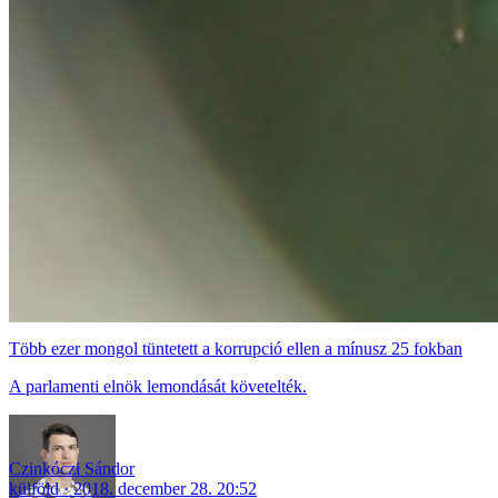
Több ezer mongol tüntetett a korrupció ellen a mínusz 25 fokban
A parlamenti elnök lemondását követelték.
Czinkóczi Sándor
külföld
2018. december 28. 20:52