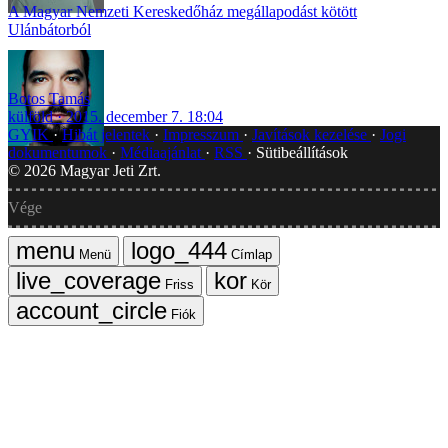
A Magyar Nemzeti Kereskedőház megállapodást kötött
Ulánbátorból
Botos Tamás
külföld
2015. december 7. 18:04
GYIK
Hibát jelentek
Impresszum
Javítások kezelése
Jogi
dokumentumok
Médiaajánlat
RSS
Sütibeállítások
©
2026
Magyar Jeti Zrt.
Vége
Menü
Címlap
Friss
Kör
Fiók