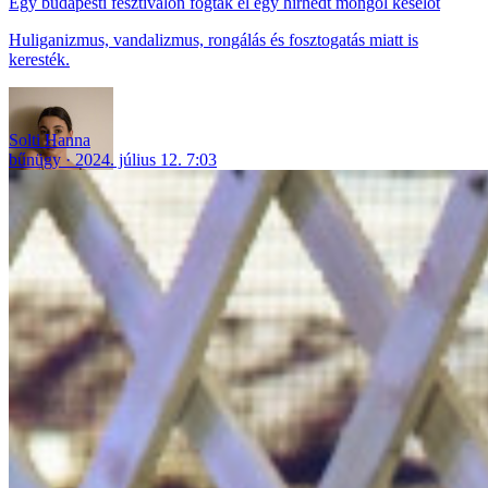
Egy budapesti fesztiválon fogtak el egy hírhedt mongol késelőt
Huliganizmus, vandalizmus, rongálás és fosztogatás miatt is
keresték.
Solti Hanna
bűnügy
2024. július 12. 7:03