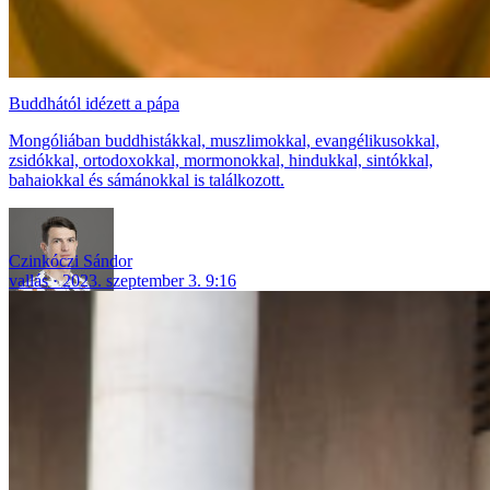
Buddhától idézett a pápa
Mongóliában buddhistákkal, muszlimokkal, evangélikusokkal,
zsidókkal, ortodoxokkal, mormonokkal, hindukkal, sintókkal,
bahaiokkal és sámánokkal is találkozott.
Czinkóczi Sándor
vallás
2023. szeptember 3. 9:16