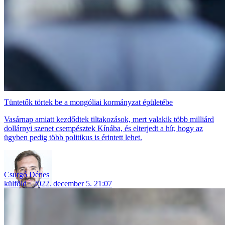
Tüntetők törtek be a mongóliai kormányzat épületébe
Vasárnap amiatt kezdődtek tiltakozások, mert valakik több milliárd
dollárnyi szenet csempésztek Kínába, és elterjedt a hír, hogy az
ügyben pedig több politikus is érintett lehet.
Csurgó Dénes
külföld
2022. december 5. 21:07