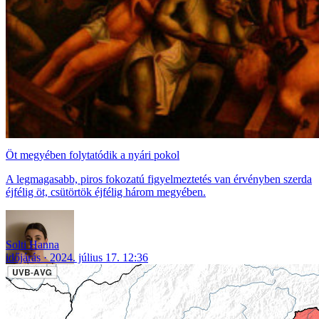
Öt megyében folytatódik a nyári pokol
A legmagasabb, piros fokozatú figyelmeztetés van érvényben szerda
éjfélig öt, csütörtök éjfélig három megyében.
Solti Hanna
időjárás
2024. július 17. 12:36