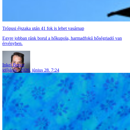
Trópusi éjszaka után 41 fok is lehet vasárnap
Egyre jobban ránk borul a hőkupola, harmadfokú hőségriadó van
érvényben.
Inkei Bence
időjárás
2026. június 28. 7:24