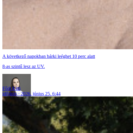
A következő napokban bárki leéghet 10 perc alatt
8-as szintű lesz az UV.
Fődi Kitti
időjárás
2026. június 25. 6:44