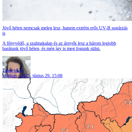
Jövő héten nemcsak meleg lesz, hanem extrém erős UV-B sugárzás
is
A fényvédő, a szalmakalap és az árnyék lesz a három legjobb
barátunk jövő héten, és még így is meg fogunk sülni.
Takács Lili
időjárás
2025. június 29. 15:08