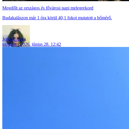
Megdőlt az országos és fővárosi napi melegrekord
Budakalászon már 1 óra körül 40,1 fokot mutatott a hőmérő.
Jelinek Anna
időjárás
2026. június 28. 12:42