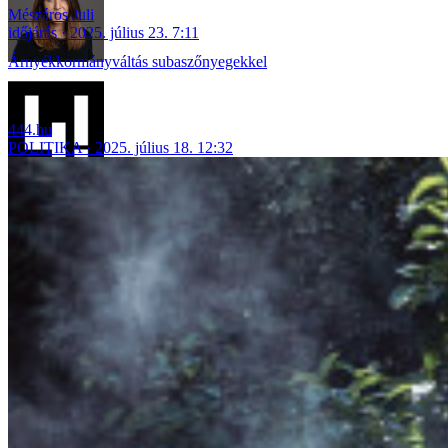
Mészáros Juli
időjárás
2025. július 23. 7:11
Árnyékkormányváltás subaszőnyegekkel
444.hu
POLITIKA
2025. július 18. 12:32