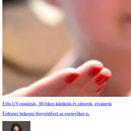
Erős UV-sugárzás, 38 fokos kánikula és záporok, zivatarok
Érdemes bekenni fényvédővel az esernyőket is.