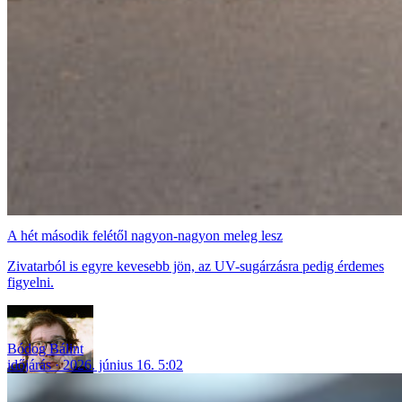
A hét második felétől nagyon-nagyon meleg lesz
Zivatarból is egyre kevesebb jön, az UV-sugárzásra pedig érdemes
figyelni.
Bódog Bálint
időjárás
2026. június 16. 5:02