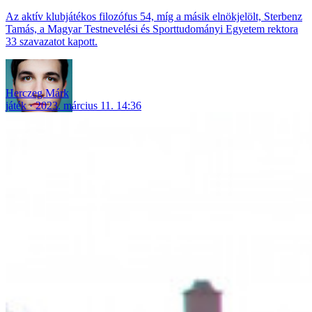
Az aktív klubjátékos filozófus 54, míg a másik elnökjelölt, Sterbenz
Tamás, a Magyar Testnevelési és Sporttudományi Egyetem rektora
33 szavazatot kapott.
Herczeg Márk
játék
2023. március 11. 14:36