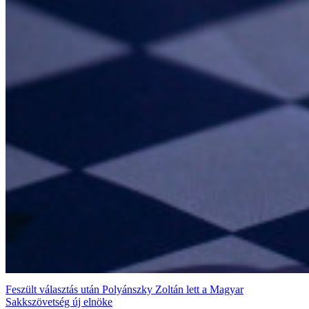
Feszült választás után Polyánszky Zoltán lett a Magyar
Sakkszövetség új elnöke