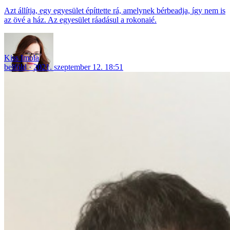
Azt állítja, egy egyesület építtette rá, amelynek bérbeadja, így nem is
az övé a ház. Az egyesület ráadásul a rokonaié.
Kiss Imola
belföld
2021. szeptember 12. 18:51