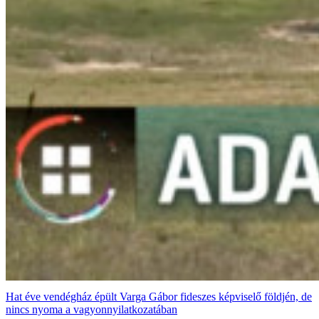
Hat éve vendégház épült Varga Gábor fideszes képviselő földjén, de
nincs nyoma a vagyonnyilatkozatában