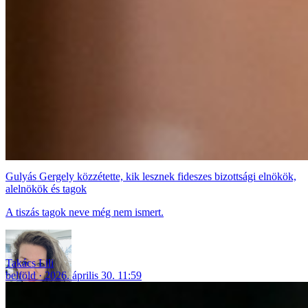
Gulyás Gergely közzétette, kik lesznek fideszes bizottsági elnökök,
alelnökök és tagok
A tiszás tagok neve még nem ismert.
Takács Lili
belföld
2026. április 30. 11:59