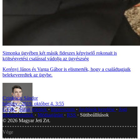
Simonka ügyében két másik fideszes képviselő rokonait is
költségvetési csalással vádolja az ügyészség
Kerényi János és Varga Gábor is elismerték, hogy a családtagjaik
belekeveredtek az ügybe.
Czinkóczi Sándor
bűnügy
2019. október 4. 3:55
GYIK
Hibát jelentek
Impresszum
Javítások kezelése
Jogi
dokumentumok
Médiaajánlat
RSS
Sütibeállítások
©
2026
Magyar Jeti Zrt.
Vége