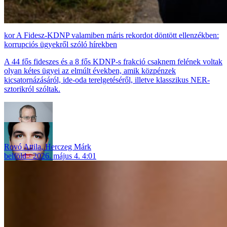
A Fidesz-KDNP valamiben máris rekordot döntött ellenzékben:
korrupciós ügyekről szóló hírekben
A 44 fős fideszes és a 8 fős KDNP-s frakció csaknem felének voltak
olyan kétes ügyei az elmúlt években, amik közpénzek
kicsatornázásáról, ide-oda terelgetéséről, illetve klasszikus NER-
sztorikról szóltak.
Rovó Attila
,
Herczeg Márk
belföld
2026. május 4. 4:01