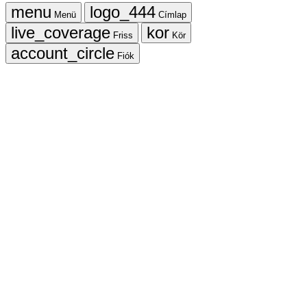
Menü
Címlap
Friss
Kör
Fiók